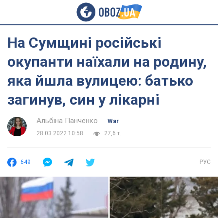
На Сумщині російські
окупанти наїхали на родину,
яка йшла вулицею: батько
загинув, син у лікарні
Альбіна Панченко
War
28.03.2022 10:58
27,6 т.
649
РУС