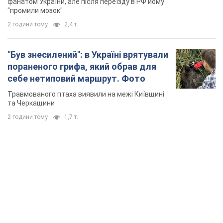
українців
фанатом України, але після переїзду в РФ йому
"промили мозок"
2 години тому
2,4 т.
"Був знесилений": в Україні врятували
пораненого грифа, який обрав для
себе нетиповий маршрут. Фото
Травмованого птаха виявили на межі Київщині
та Черкащини
2 години тому
1,7 т.