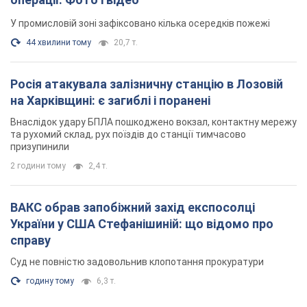
У промисловій зоні зафіксовано кілька осередків пожежі
44 хвилини тому
20,7 т.
Росія атакувала залізничну станцію в Лозовій
на Харківщині: є загиблі і поранені
Внаслідок удару БПЛА пошкоджено вокзал, контактну мережу
та рухомий склад, рух поїздів до станції тимчасово
призупинили
2 години тому
2,4 т.
ВАКС обрав запобіжний захід експосолці
України у США Стефанішиній: що відомо про
справу
Суд не повністю задовольнив клопотання прокуратури
годину тому
6,3 т.