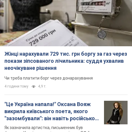
Жінці нарахували 729 тис. грн боргу за газ через
покази зіпсованого лічильника: суддя ухвалив
неочікуване рішення
Чи треба платити борг через донарахування
4 години тому
4,9 т.
"Це Україна напала!" Оксана Вояж
викрила київського поета, якого
"зазомбували": він навіть російської
не знав, а тепер хоче геноциду
Як зазначила артистка, письменник був