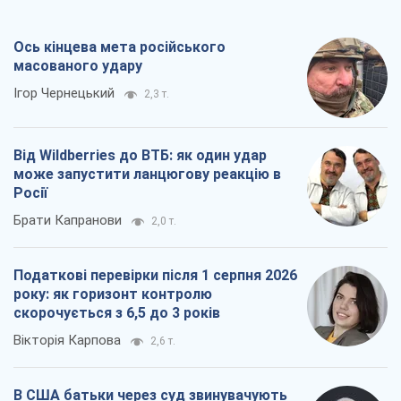
Ось кінцева мета російського
масованого удару
Ігор Чернецький
2,3 т.
Від Wildberries до ВТБ: як один удар
може запустити ланцюгову реакцію в
Росії
Брати Капранови
2,0 т.
Податкові перевірки після 1 серпня 2026
року: як горизонт контролю
скорочується з 6,5 до 3 років
Вікторія Карпова
2,6 т.
В США батьки через суд звинувачують