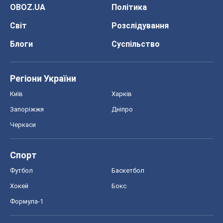
OBOZ.UA
Політика
Світ
Розслідування
Блоги
Суспільство
Регіони України
Київ
Харків
Запоріжжя
Дніпро
Черкаси
Спорт
Футбол
Баскетбол
Хокей
Бокс
Формула-1