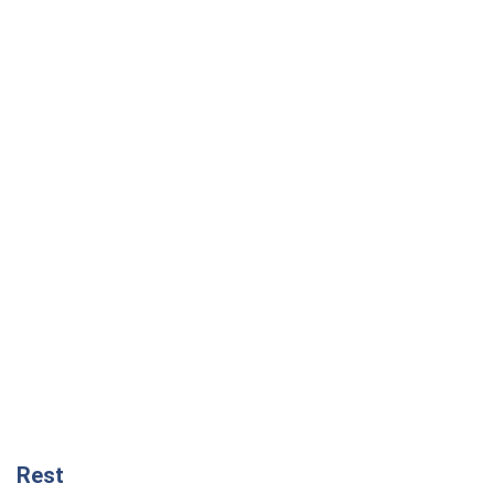
Rest
Думки
Блокада за блокаду, або Закрите Чорне
море – час закривати Росії Балтику
Ігор Луценко
1,6 т.