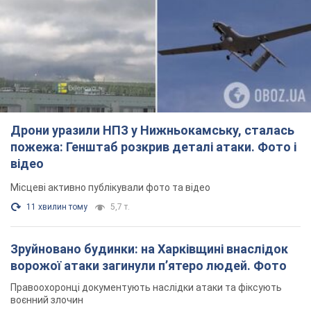
пожежа: Генштаб розкрив деталі атаки. Фото і
відео
Місцеві активно публікували фото та відео
11 хвилин тому
5,7 т.
Зруйновано будинки: на Харківщині внаслідок
ворожої атаки загинули п’ятеро людей. Фото
Правоохоронці документують наслідки атаки та фіксують
воєнний злочин
22 хвилини тому
1,1 т.
СБУ затримала блогера, який коригував
російські удари на Донеччині. Фото
Також зловмисник агітував місцевих жителів підтримувати
російські збройні формування
годину тому
900