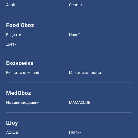
Економіка
Ринки та компанії
Макроекономіка
MedOboz
Новини медицини
MAMACLUB
Шоу
Афіша
Плітки
Краса
Мода
Жіночий журнал