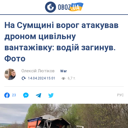
На Сумщині ворог атакував
дроном цивільну
вантажівку: водій загинув.
Фото
Олексій Лютіков
War
14.04.2024 15:01
6,7 т.
23
РУС