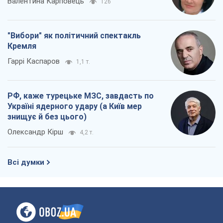
Україні ядерного удару (а Київ мер
знищує й без цього)
Олександр Кірш
4,2 т.
Всі думки
Про компанію
Команда
Правова інформація
Політика конфіденційності
Реклама на сайті
Документи
Редакційна політика
Журналісти OBOZ.UA на місці
подій