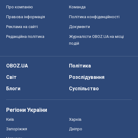
OBOZ.UA
Політика
Світ
Розслідування
Блоги
Суспільство
Регіони України
Київ
Харків
Запоріжжя
Дніпро
Черкаси
Спорт
Футбол
Баскетбол
Хокей
Бокс
Формула-1