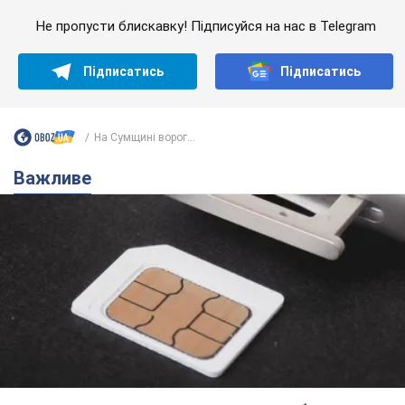
Українці масово переносять свої мобільні
номери на одного й того самого оператора: на
який найчастіше переходять
Мобільні тарифи досягли критичної межі
9.08.2026 23:48
68,2 т.
Українців планують виселяти з