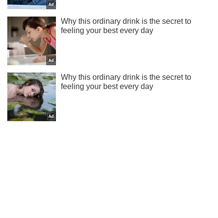
Не пропусти блискавку! Підписуйся на нас в Telegram
Підписатись
Підписатись
На Сумщині ворог...
Важливе