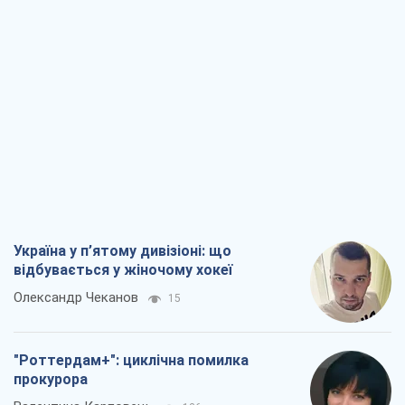
Україна у п’ятому дивізіоні: що
відбувається у жіночому хокеї
Олександр Чеканов
15
"Роттердам+": циклічна помилка
прокурора
Валентина Карповець
126
"Вибори" як політичний спектакль
Кремля
Гаррі Каспаров
1,1 т.
РФ, каже турецьке МЗС, завдасть по