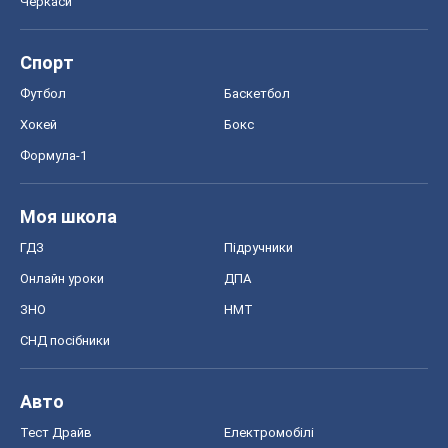
Моя школа
ГДЗ
Підручники
Онлайн уроки
ДПА
ЗНО
НМТ
СНД посібники
Авто
Тест Драйв
Електромобілі
Акції
Сервіс
Food Oboz
Рецепти
Напої
Дієти