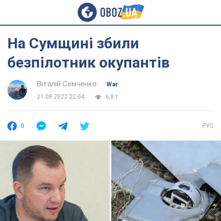
На Сумщині збили
безпілотник окупантів
Віталій Семченко
War
21.08.2022 22:04
6,8 т.
0
РУС