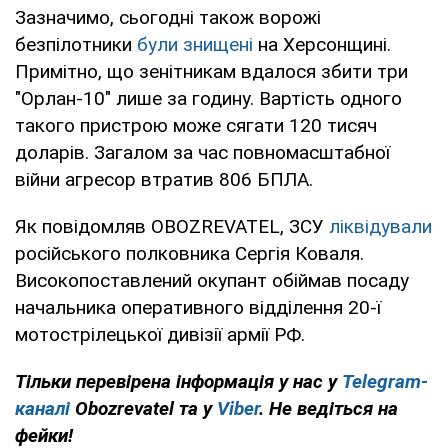
Зазначимо, сьогодні також ворожі
безпілотники
були знищені
на Херсонщині.
Примітно, що зенітникам вдалося збити три
"Орлан-10" лише за годину. Вартість одного
такого пристрою може сягати 120 тисяч
доларів. Загалом за час повномасштабної
війни агресор втратив 806 БПЛА.
Як повідомляв OBOZREVATEL, ЗСУ
ліквідували
російського полковника Сергія Коваля.
Високопоставлений окупант обіймав посаду
начальника оперативного відділення 20-ї
мотострілецької дивізії армії РФ.
Тільки перевірена інформація у нас у
Telegram-
каналі
Obozrevatel та у
Viber
. Не ведіться на
фейки!