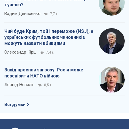
тунелю?
Вадим Денисенко
7,7 т.
Чий буде Крим, той і переможе (NSJ), а
українських футбольних чиновників
можуть назвати вбивцями
Олександр Кірш
7,4 т.
Захід проспав загрозу: Росія може
перевірити НАТО війною
Леонід Невзлін
8,5 т.
Всі думки