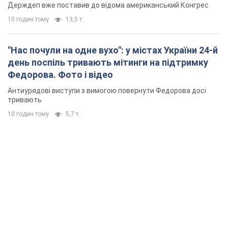
Держдеп вже поставив до відома американський Конгрес
10 годин тому
13,5 т.
"Нас почули на одне вухо": у містах України 24-й
день поспіль тривають мітинги на підтримку
Федорова. Фото і відео
Антиурядові виступи з вимогою повернути Федорова досі
тривають
10 годин тому
5,7 т.