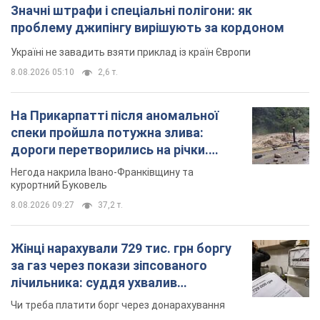
Значні штрафи і спеціальні полігони: як
проблему джипінгу вирішують за кордоном
Україні не завадить взяти приклад із країн Європи
8.08.2026 05:10
2,6 т.
На Прикарпатті після аномальної
спеки пройшла потужна злива:
дороги перетворились на річки.
Відео
Негода накрила Івано-Франківщину та
курортний Буковель
8.08.2026 09:27
37,2 т.
Жінці нарахували 729 тис. грн боргу
за газ через покази зіпсованого
лічильника: суддя ухвалив
неочікуване рішення
Чи треба платити борг через донарахування