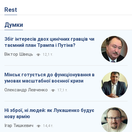
Rest
Думки
Збіг інтересів двох цинічних гравців чи
таємний план Трампа і Путіна?
Віктор Швець
12,1 т.
Мінськ готується до функціонування в
умовах масштабної воєнної кризи
Олександр Левченко
17,1 т.
Ні зброї, ні людей: як Лукашенко будує
нову армію
Ігар Тишкевич
14,4 т.