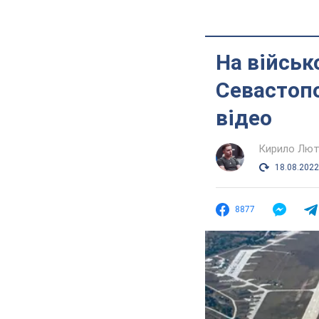
На військ
Севастопо
відео
Кирило Лют
18.08.2022
8877