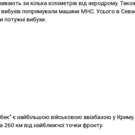
живають за кілька кілометрів від аеродрому. Тако
я вибухів попрямували машини МНС. Усього в Сева
и потужні вибухи.
ек" є найбільшою військовою авіабазою у Криму.
 260 км від найближчої точки фронту.