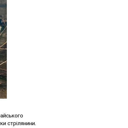
райського
ки стрілянини.