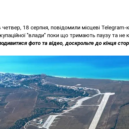
в четвер, 18 серпня, повідомили місцеві Telegram-
упаційної "влади" поки що тримають паузу та не
одивитися фото та відео, доскрольте до кінця стор