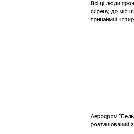
Всі ці люди про
сирену, до місц
принаймні чотир
Аеродром "Бельб
розташований за