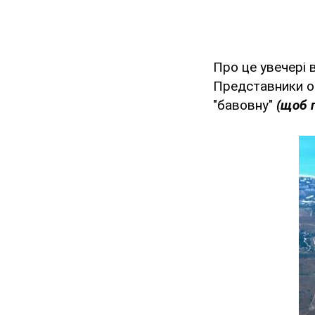
Про це увечері 
Представники ок
"бавовну"
(щоб п