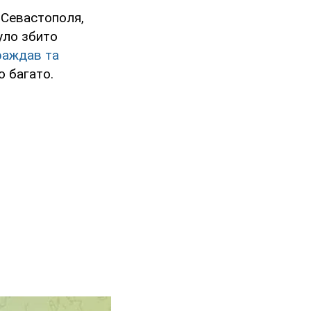
 Севастополя,
уло збито
раждав та
о багато.