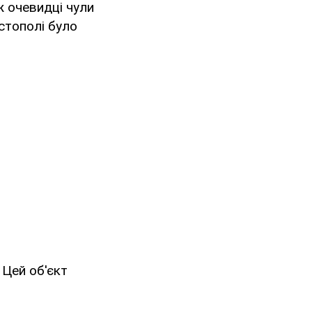
ж очевидці чули
стополі було
 Цей об'єкт