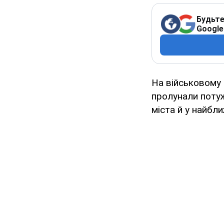
Будьте
Google
На військовому 
пролунали потуж
міста й у найбл