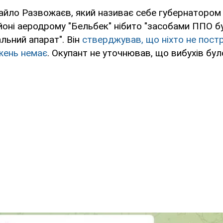
айло Развожаєв, який називає себе губернатором
йоні аеродрому "Бельбек" нібито "засобами ППО б
альний апарат". Він
стверджував, що ніхто не пост
жень немає
. Окупант не уточнював, що вибухів бул