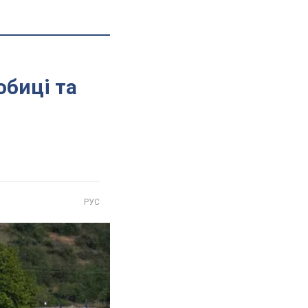
обиці та
РУС