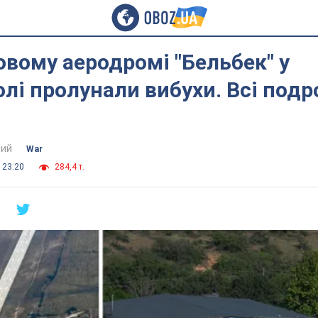
овому аеродромі "Бельбек" у
лі пролунали вибухи. Всі подр
ий
War
 23:20
284,4 т.