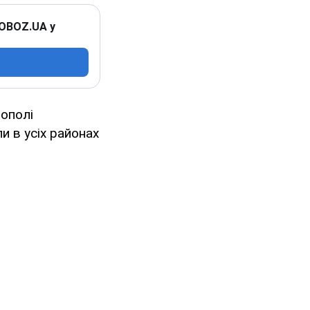
 OBOZ.UA у
тополі
и в усіх районах