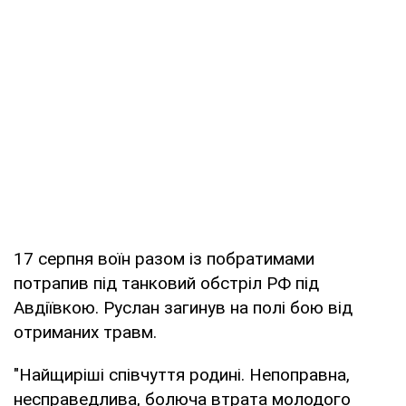
17 серпня воїн разом із побратимами
потрапив під танковий обстріл РФ під
Авдіївкою. Руслан загинув на полі бою від
отриманих травм.
"Найщиріші співчуття родині. Непоправна,
несправедлива, болюча втрата молодого