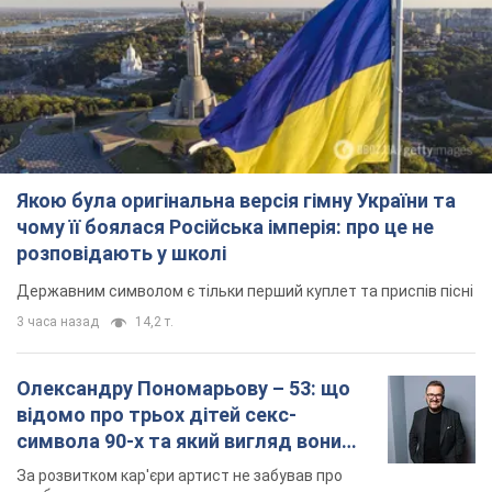
Якою була оригінальна версія гімну України та
чому її боялася Російська імперія: про це не
розповідають у школі
Державним символом є тільки перший куплет та приспів пісні
3 часа назад
14,2 т.
Олександру Пономарьову – 53: що
відомо про трьох дітей секс-
символа 90-х та який вигляд вони
мають
За розвитком кар'єри артист не забував про