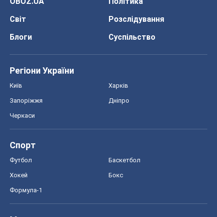
OBOZ.UA
Політика
Світ
Розслідування
Блоги
Суспільство
Регіони України
Київ
Харків
Запоріжжя
Дніпро
Черкаси
Спорт
Футбол
Баскетбол
Хокей
Бокс
Формула-1