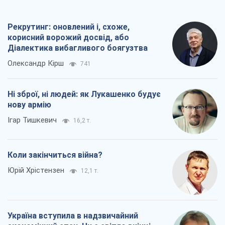
Рекрутинг: оновлений і, схоже,
корисний ворожий досвід, або
Діалектика вибагливого боягузтва
Олександр Кірш
741
Ні зброї, ні людей: як Лукашенко будує
нову армію
Ігар Тишкевич
16,2 т.
Коли закінчиться війна?
Юрій Хрістензен
12,1 т.
Україна вступила в надзвичайний