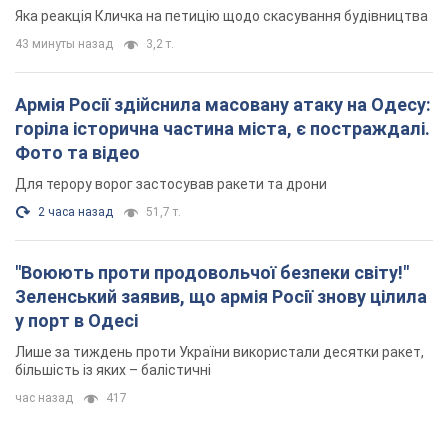
"московського вірянина"
Яка реакція Кличка на петицію щодо скасування будівництва
43 минуты назад
3,2 т.
Армія Росії здійснила масовану атаку на Одесу:
горіла історична частина міста, є постраждалі.
Фото та відео
Для терору ворог застосував ракети та дрони
2 часа назад
51,7 т.
"Воюють проти продовольчої безпеки світу!"
Зеленський заявив, що армія Росії знову цілила
у порт в Одесі
Лише за тиждень проти України використали десятки ракет,
більшість із яких – балістичні
час назад
417