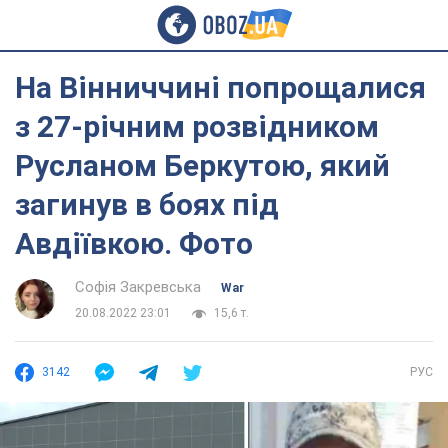
На Вінниччині попрощалися
з 27-річним розвідником
Русланом Беркутою, який
загинув в боях під
Авдіївкою. Фото
Софія Закревська
War
20.08.2022 23:01
15,6 т.
3142
РУС