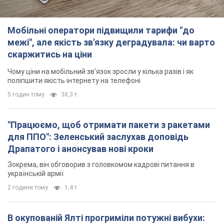
Мобільні оператори підвищили тарифи "до
межі", але якість зв'язку деградувала: чи варто
скаржитись на ціни
Чому ціни на мобільний зв'язок зросли у кілька разів і як
поліпшити якість інтернету на телефоні
5 годин тому
38,3 т.
"Працюємо, щоб отримати пакети з ракетами
для ППО": Зеленський заслухав доповідь
Драпатого і анонсував нові кроки
Зокрема, він обговорив з головкомом кадрові питання в
українській армії
2 години тому
1,4 т.
В окупованій Ялті прогриміли потужні вибухи: