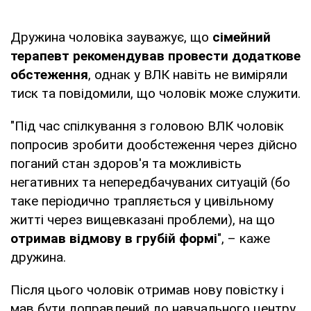
Дружина чоловіка зауважує, що
сімейний
терапевт рекомендував провести додаткове
обстеження
, однак у ВЛК навіть не виміряли
тиск та повідомили, що чоловік може служити.
"Під час спілкування з головою ВЛК чоловік
попросив зробити дообстеження через дійсно
поганий стан здоров'я та можливість
негативних та непередбачуваних ситуацій (бо
таке періодично трапляється у цивільному
житті через вищевказані проблеми), на що
отримав відмову в грубій формі
", – каже
дружина.
Після цього чоловік отримав нову повістку і
мав бути доправлений до навчального центру