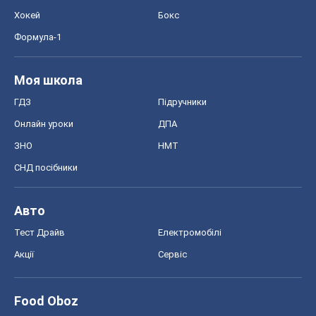
Хокей
Бокс
Формула-1
Моя школа
ГДЗ
Підручники
Онлайн уроки
ДПА
ЗНО
НМТ
СНД посібники
Авто
Тест Драйв
Електромобілі
Акції
Сервіс
Food Oboz