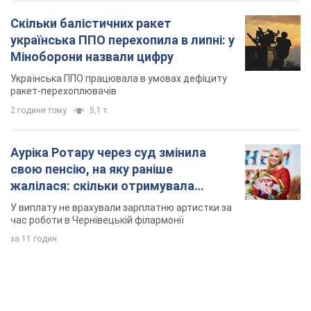
Скільки балістичних ракет
українська ППО перехопила в липні: у
Міноборони назвали цифру
Українська ППО працювала в умовах дефіциту
ракет-перехоплювачів
2 години тому
5,1 т.
Ауріка Ротару через суд змінила
свою пенсію, на яку раніше
жалілася: скільки отримувала
співачка
У виплату не врахували зарплатню артистки за
час роботи в Чернівецькій філармонії
за 11 годин