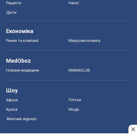
Рецепти
Напої
Дієти
Економіка
Ринки та компанії
Макроекономіка
MedOboz
Новини медицини
MAMACLUB
Шоу
Афіша
Плітки
Краса
Мода
Жіночий журнал