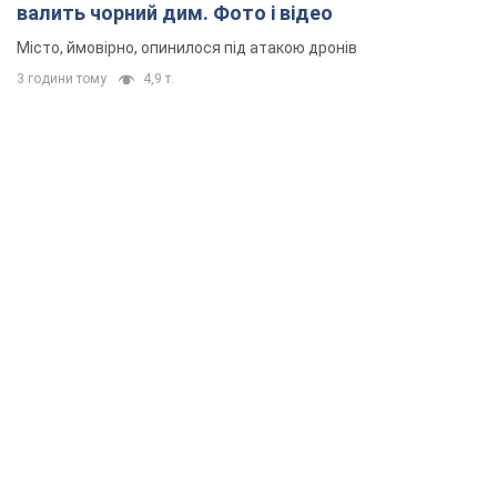
валить чорний дим. Фото і відео
Місто, ймовірно, опинилося під атакою дронів
3 години тому
4,9 т.