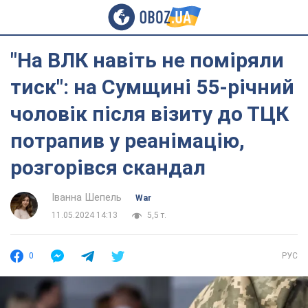
"На ВЛК навіть не поміряли
тиск": на Сумщині 55-річний
чоловік після візиту до ТЦК
потрапив у реанімацію,
розгорівся скандал
Іванна Шепель
War
11.05.2024 14:13
5,5 т.
0
РУС