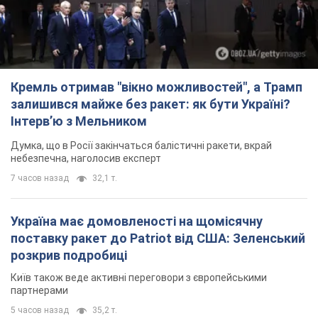
Кремль отримав "вікно можливостей", а Трамп
залишився майже без ракет: як бути Україні?
Інтерв’ю з Мельником
Думка, що в Росії закінчаться балістичні ракети, вкрай
небезпечна, наголосив експерт
7 часов назад
32,1 т.
Україна має домовленості на щомісячну
поставку ракет до Patriot від США: Зеленський
розкрив подробиці
Київ також веде активні переговори з європейськими
партнерами
5 часов назад
35,2 т.