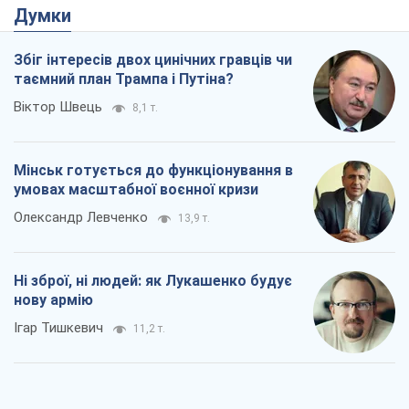
Думки
Збіг інтересів двох цинічних гравців чи
таємний план Трампа і Путіна?
Віктор Швець
8,1 т.
Мінськ готується до функціонування в
умовах масштабної воєнної кризи
Олександр Левченко
13,9 т.
Ні зброї, ні людей: як Лукашенко будує
нову армію
Ігар Тишкевич
11,2 т.