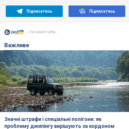
Підписатись
Підписатись
На захисті неба...
Важливе
Значні штрафи і спеціальні полігони: як
проблему джипінгу вирішують за кордоном