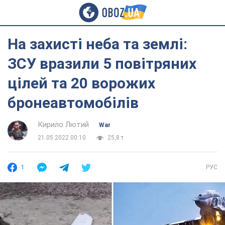
На захисті неба та землі:
ЗСУ вразили 5 повітряних
цілей та 20 ворожих
бронеавтомобілів
Кирило Лютий
War
21.05.2022 00:10
25,8 т.
1
РУС