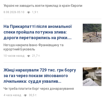
Україні не завадить взяти приклад із країн Європи
8.08.2026 05:10
1,9 т.
На Прикарпатті після аномальної
спеки пройшла потужна злива:
дороги перетворились на річки.
Відео
Негода накрила Івано-Франківщину та
курортний Буковель
10 часов назад
21,7 т.
Жінці нарахували 729 тис. грн боргу
за газ через покази зіпсованого
лічильника: суддя ухвалив
неочікуване рішення
Чи треба платити борг через донарахування
4 часа назад
30,5 т.