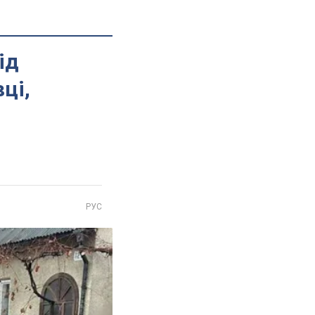
ід
ці,
РУС