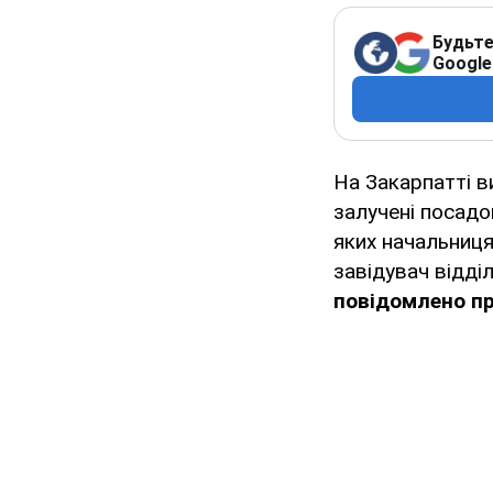
Будьте
Google
На Закарпатті в
залучені посадо
яких начальниця 
завідувач відділ
повідомлено пр