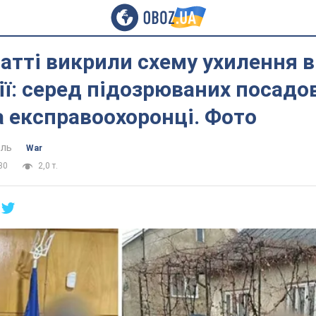
атті викрили схему ухилення в
ії: серед підозрюваних посадов
 експравоохоронці. Фото
ель
War
30
2,0 т.