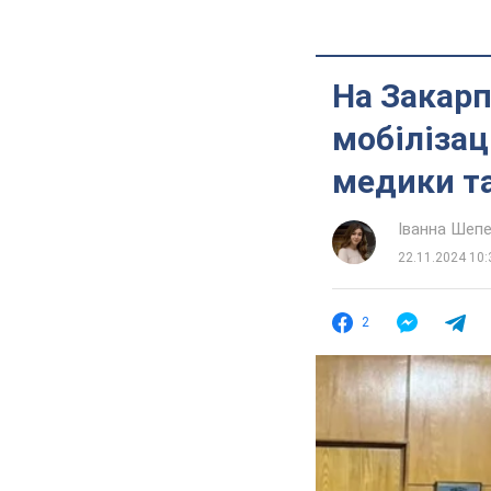
На Закарп
мобілізац
медики та
Іванна Шеп
22.11.2024 10:
2