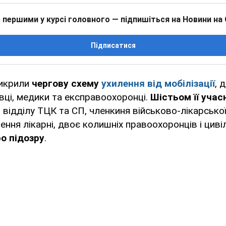
 першими у курсі головного — підпишіться на Новини на
Підписатися
икрили
чергову схему
ухилення від мобілізації
, 
вці, медики та експравоохоронці.
Шістьом її учас
відділу ТЦК та СП, членкиня військово-лікарської 
ення лікарні, двоє колишніх правоохоронців і циві
о підозру
.