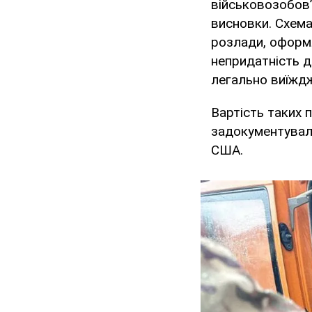
військовозобов’
висновки. Схема
розлади, оформл
непридатність д
легально виїждж
Вартість таких 
задокументували
США.