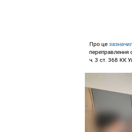
Про це
зазначи
переправлення о
ч. 3 ст. 368 КК У