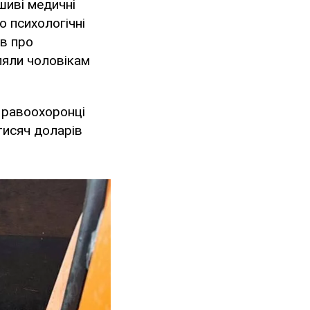
шиві медичні
о психологічні
ів про
оляли чоловікам
 Правоохоронці
тисяч доларів