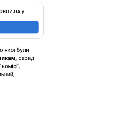
 OBOZ.UA у
до якої були
никам,
серед
комісії,
льний,