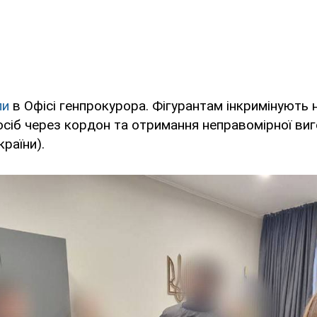
ли
в Офісі генпрокурора. Фігурантам інкримінують 
сіб через кордон та отримання неправомірної вигод
країни).