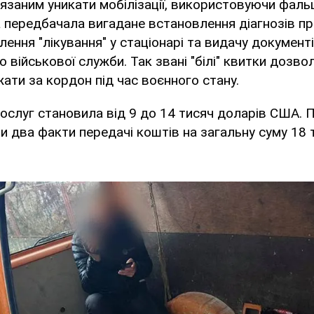
язаним уникати мобілізації, використовуючи фаль
 передбачала вигадане встановлення діагнозів пр
ення "лікування" у стаціонарі та видачу документ
о військової служби. Так звані "білі" квитки дозв
ати за кордон під час воєнного стану.
послуг становила від 9 до 14 тисяч доларів США.
 два факти передачі коштів на загальну суму 18 