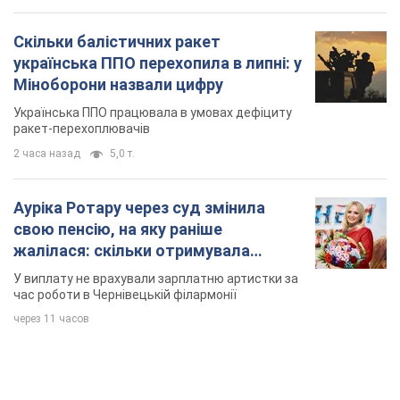
Скільки балістичних ракет
українська ППО перехопила в липні: у
Міноборони назвали цифру
Українська ППО працювала в умовах дефіциту
ракет-перехоплювачів
2 часа назад
5,0 т.
Ауріка Ротару через суд змінила
свою пенсію, на яку раніше
жалілася: скільки отримувала
співачка
У виплату не врахували зарплатню артистки за
час роботи в Чернівецькій філармонії
через 11 часов