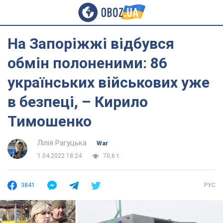
На Запоріжжі відбувся
обмін полоненими: 86
українських військових уже
в безпеці, – Кирило
Тимошенко
Лілія Рагуцька
War
1.04.2022 18:24
70,6 т.
3841
РУС