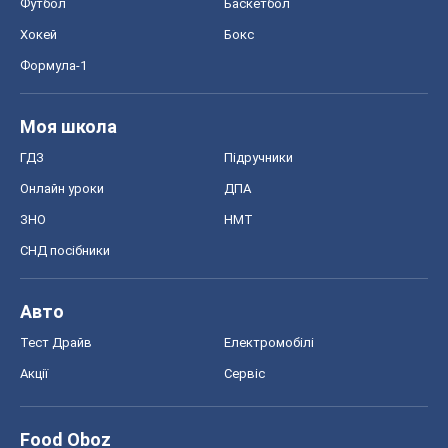
Футбол
Баскетбол
Хокей
Бокс
Формула-1
Моя школа
ГДЗ
Підручники
Онлайн уроки
ДПА
ЗНО
НМТ
СНД посібники
Авто
Тест Драйв
Електромобілі
Акції
Сервіс
Food Oboz