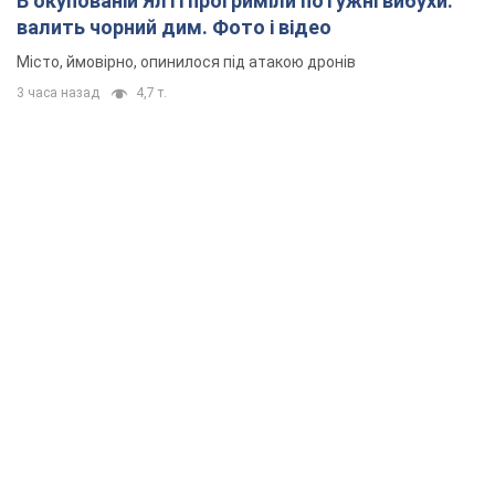
В окупованій Ялті прогриміли потужні вибухи:
валить чорний дим. Фото і відео
Місто, ймовірно, опинилося під атакою дронів
3 часа назад
4,7 т.