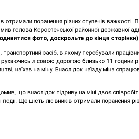
ів отримали поранення різних ступенів важкості. П
мив голова Коростенської районної державної адм
одивитися фото, доскрольте до кінця сторінки)
, транспортний засіб, в якому перебували працівн
, рухаючись лісовою дорогою близько 11 години р
цтві, наїхав на міну. Внаслідок наїзду міна спрацю
омив, що внаслідок підриву на міні двоє співробіт
і події. Ще шість лісівників отримали поранення рі