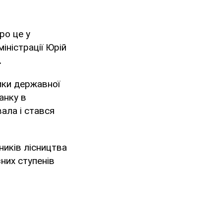
ро це у
іністрації Юрій
.
ики державної
анку в
вала і стався
ників лісництва
зних ступенів