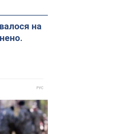
валося на
нено.
РУС