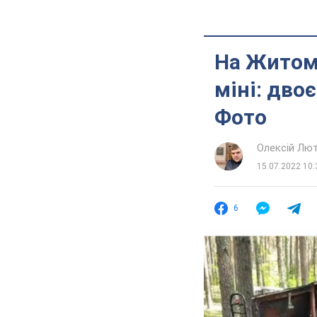
На Житоми
міні: дво
Фото
Олексій Лю
15.07.2022 10:
6