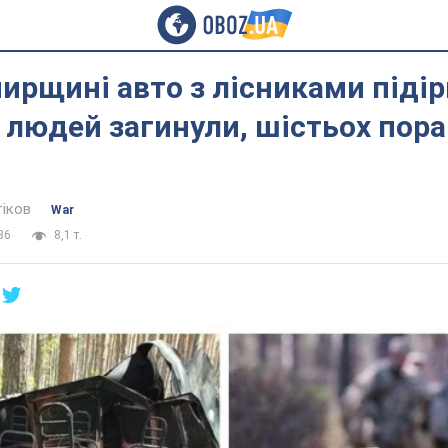
рщині авто з лісниками підір
є людей загинули, шістьох пора
тіков
War
36
8,1 т.