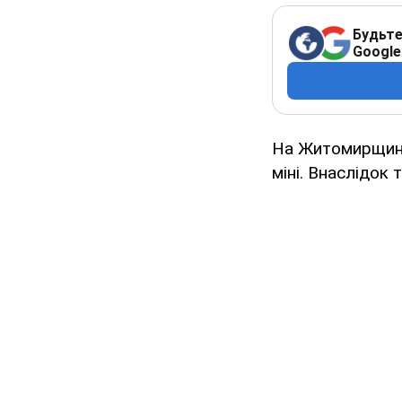
Будьте
Google
На Житомирщині 
міні. Внаслідок 