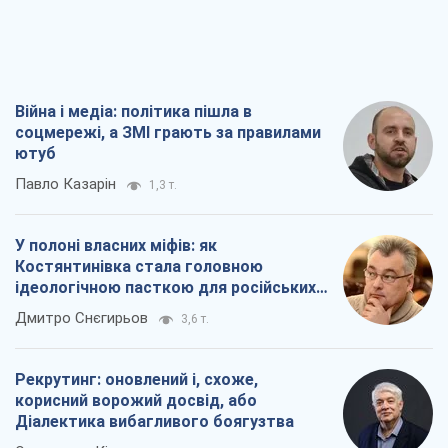
Костянтинівка стала головною
ідеологічною пасткою для російських
окупантів
Дмитро Снєгирьов
3,6 т.
Рекрутинг: оновлений і, схоже,
корисний ворожий досвід, або
Діалектика вибагливого боягузтва
Олександр Кірш
2,9 т.
Ні зброї, ні людей: як Лукашенко будує
нову армію
Ігар Тишкевич
17,2 т.
Всі думки