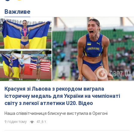
Красуня зі Львова з рекордом виграла
історичну медаль для України на чемпіонаті
світу з легкої атлетики U20. Відео
Наша співвітчизниця блискуче виступила в Орегоні
9 годин тому
41,6 т.
Брітні Спірс зізналася в уколах краси
і показала наслідки невдалої
косметології: ходила так майже
місяць
Помітний наслідок процедури зберігався
близько чотирьох тижнів
5 годин тому
1,5 т.
У Росії заарештували розробників
дрона, який у квітні презентували
Путіну: у чому річ