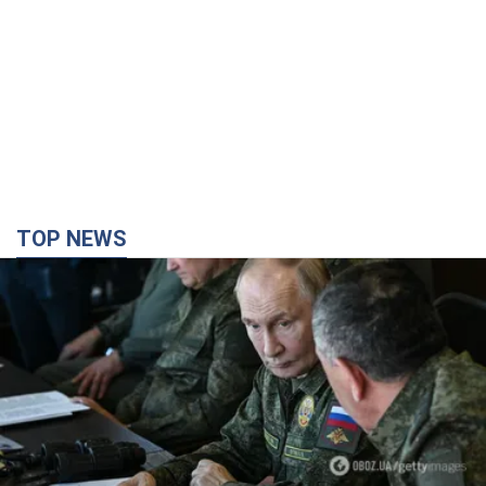
Поставлено завдання – вбивати якомога
більше українців: Фейгін назвав "тригери"
Путіна
У агресора є лише два варіанти примусу України до
капітуляції
2 години тому
5,6 т.
Армія РФ знищила підприємство Kromberg &
Schubert у Житомирі. Фото