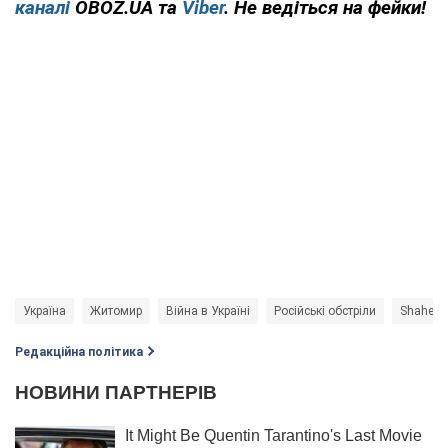
каналі
OBOZ.UA та
Viber
. Не ведіться на фейки!
Україна
Житомир
Війна в Україні
Російські обстріли
Shahed 
Редакційна політика