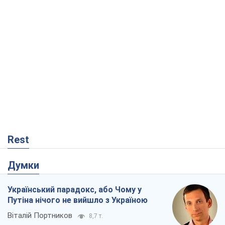
Rest
Думки
Український парадокс, або Чому у
Путіна нічого не вийшло з Україною
Віталій Портников
8,7 т.
Москва висуває претензії Пекіну:
дружба перетворюється на залежність
Росії від Китаю
Віктор Каспрук
8,0 т.
Дух Анкоріджа остаточно випарувався
Віктор Андрусів
2,2 т.