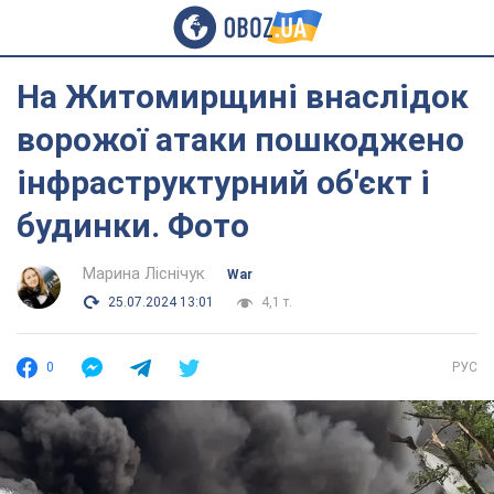
На Житомирщині внаслідок
ворожої атаки пошкоджено
інфраструктурний об'єкт і
будинки. Фото
Марина Ліснічук
War
25.07.2024 13:01
4,1 т.
0
РУС