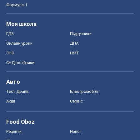
Авто
Тест Драйв
Електромобілі
Акції
Сервіс
Food Oboz
Рецепти
Напої
Дієти
Економіка
Ринки та компанії
Макроекономіка
MedOboz
Новини медицини
MAMACLUB
Шоу