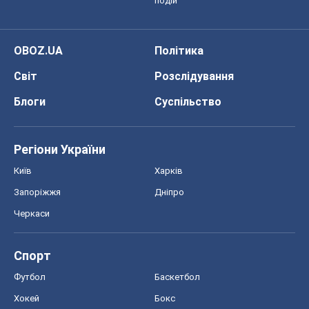
Запоріжжя
Дніпро
Черкаси
Спорт
Футбол
Баскетбол
Хокей
Бокс
Формула-1
Моя школа
ГДЗ
Підручники
Онлайн уроки
ДПА
ЗНО
НМТ
СНД посібники