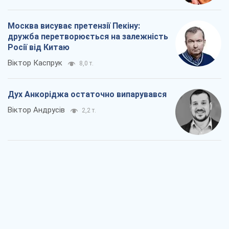
Війна і медіа: політика пішла в
соцмережі, а ЗМІ грають за правилами
ютуб
Павло Казарін
1,3 т.
У полоні власних міфів: як