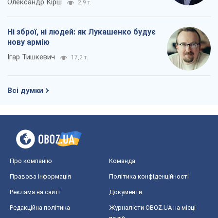
Про компанію
Команда
Правова інформація
Політика конфіденційності
Реклама на сайті
Документи
Редакційна політика
Журналісти OBOZ.UA на місці
подій
OBOZ.UA
Політика
Світ
Розслідування
Блоги
Суспільство
Регіони України
Київ
Харків