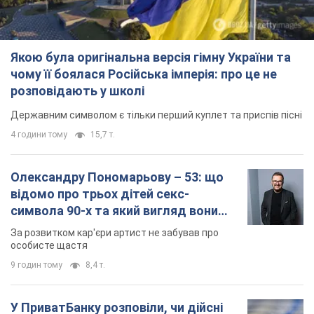
Якою була оригінальна версія гімну України та
чому її боялася Російська імперія: про це не
розповідають у школі
Державним символом є тільки перший куплет та приспів пісні
4 години тому
15,7 т.
Олександру Пономарьову – 53: що
відомо про трьох дітей секс-
символа 90-х та який вигляд вони
мають
За розвитком кар'єри артист не забував про
особисте щастя
9 годин тому
8,4 т.
У ПриватБанку розповіли, чи дійсні