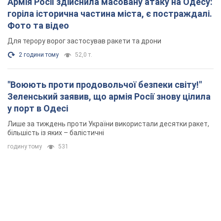
Армія Росії здійснила масовану атаку на Одесу:
горіла історична частина міста, є постраждалі.
Фото та відео
Для терору ворог застосував ракети та дрони
2 години тому
52,0 т.
"Воюють проти продовольчої безпеки світу!"
Зеленський заявив, що армія Росії знову цілила
у порт в Одесі
Лише за тиждень проти України використали десятки ракет,
більшість із яких – балістичні
годину тому
531