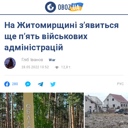
На Житомирщині з’явиться
ще п’ять військових
адміністрацій
Гліб Іванов
War
28.05.2022 10:52
12,8 т.
280
РУС