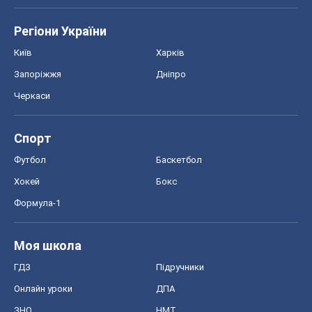
Регіони України
Київ
Харків
Запоріжжя
Дніпро
Черкаси
Спорт
Футбол
Баскетбол
Хокей
Бокс
Формула-1
Моя школа
ГДЗ
Підручники
Онлайн уроки
ДПА
ЗНО
НМТ