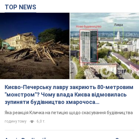
TOP NEWS
Києво-Печерську лавру закриють 80-метровим
"монстром"? Чому влада Києва відмовилась
зупиняти будівництво хмарочоса
"московського вірянина"
Яка реакція Кличка на петицію щодо скасування будівництва
годину тому
6,0 т.