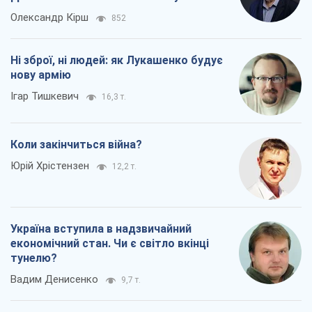
Олександр Кірш
852
Ні зброї, ні людей: як Лукашенко будує
нову армію
Ігар Тишкевич
16,3 т.
Коли закінчиться війна?
Юрій Хрістензен
12,2 т.
Україна вступила в надзвичайний
економічний стан. Чи є світло вкінці
тунелю?
Вадим Денисенко
9,7 т.