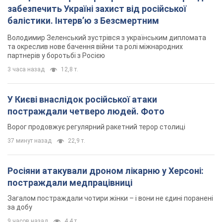
забезпечить Україні захист від російської
балістики. Інтерв’ю з Безсмертним
Володимир Зеленський зустрівся з українським дипломата
та окреслив нове бачення війни та ролі міжнародних
партнерів у боротьбі з Росією
3 часа назад
12,8 т.
У Києві внаслідок російської атаки
постраждали четверо людей. Фото
Ворог продовжує регулярний ракетний терор столиці
37 минут назад
22,9 т.
Росіяни атакували дроном лікарню у Херсоні:
постраждали медпрацівниці
Загалом постраждали чотири жінки – і вони не єдині поранені
за добу
9 часов назад
4,4 т.