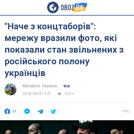
"Наче з концтаборів":
мережу вразили фото, які
показали стан звільнених з
російського полону
українців
Михайло Левакін
War
29.06.2024 19:37
12,0 т.
31
РУС