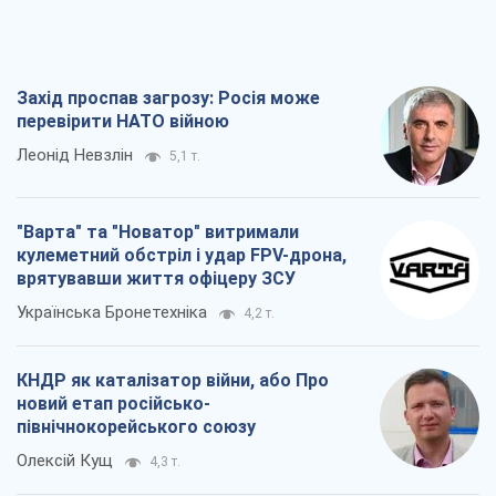
Захід проспав загрозу: Росія може
перевірити НАТО війною
Леонід Невзлін
5,1 т.
"Варта" та "Новатор" витримали
кулеметний обстріл і удар FPV-дрона,
врятувавши життя офіцеру ЗСУ
Українська Бронетехніка
4,2 т.
КНДР як каталізатор війни, або Про
новий етап російсько-
північнокорейського союзу
Олексій Кущ
4,3 т.