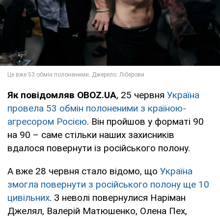
Як повідомляв OBOZ.UA
, 25 червня
Україна
провела 53 обмін полоненими з країною-
агресором Росією
. Він пройшов у форматі 90
на 90 – саме стільки наших захисників
вдалося повернути із російського полону.
А вже 28 червня стало відомо, що
Україна
змогла повернути з російського полону ще 10
цивільних
. З неволі повернулися Наріман
Джелял, Валерій Матюшенко, Олена Пех,