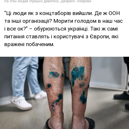
"Ці люди як з концтаборів вийшли. Де ж ООН
та інші організації? Морити голодом в наш час
і все ок?" – обурюються українці. Такі ж самі
питання ставлять і користувачі з Європи, які
вражені побаченим.