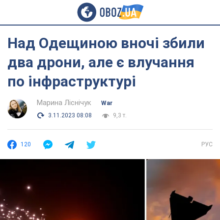
Над Одещиною вночі збили
два дрони, але є влучання
по інфраструктурі
Марина Ліснічук
War
3.11.2023 08:08
9,3 т.
120
РУС