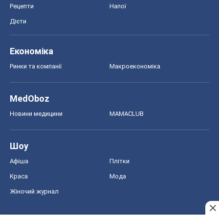
Рецепти
Напої
Дієти
Економіка
Ринки та компанії
Макроекономіка
MedOboz
Новини медицини
MAMACLUB
Шоу
Афіша
Плітки
Краса
Мода
Жіночий журнал