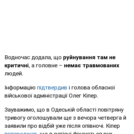
Водночас додала, що
руйнування там не
критичні
, а головне –
немає травмованих
людей.
Інформацію
підтвердив
і голова обласної
військової адміністрації Олег Кіпер.
Зауважимо, що в Одеській області повітряну
тривогу оголошували ще з вечора четверга й
заявили про відбій уже після опівночі. Кіпер
попереджав
, що в регіоні фіксується рух