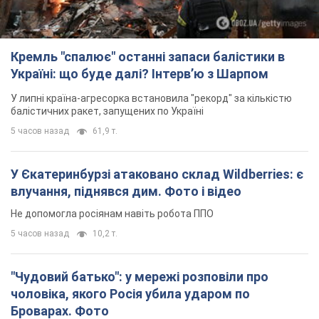
Кремль "спалює" останні запаси балістики в
Україні: що буде далі? Інтерв’ю з Шарпом
У липні країна-агресорка встановила "рекорд" за кількістю
балістичних ракет, запущених по Україні
5 часов назад
61,9 т.
У Єкатеринбурзі атаковано склад Wildberries: є
влучання, піднявся дим. Фото і відео
Не допомогла росіянам навіть робота ППО
5 часов назад
10,2 т.
"Чудовий батько": у мережі розповіли про
чоловіка, якого Росія убила ударом по
Броварах. Фото