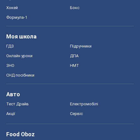
Хокей
Бокс
Формула-1
Моя школа
ГДЗ
Підручники
Онлайн уроки
ДПА
ЗНО
НМТ
СНД посібники
Авто
Тест Драйв
Електромобілі
Акції
Сервіс
Food Oboz