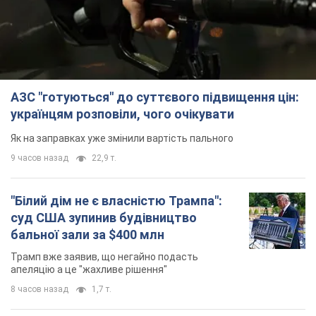
АЗС "готуються" до суттєвого підвищення цін:
українцям розповіли, чого очікувати
Як на заправках уже змінили вартість пального
9 часов назад
22,9 т.
"Білий дім не є власністю Трампа":
суд США зупинив будівництво
бальної зали за $400 млн
Трамп вже заявив, що негайно подасть
апеляцію а це "жахливе рішення"
8 часов назад
1,7 т.