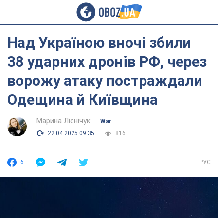
Над Україною вночі збили
38 ударних дронів РФ, через
ворожу атаку постраждали
Одещина й Київщина
Марина Ліснічук
War
22.04.2025 09:35
816
6
РУС