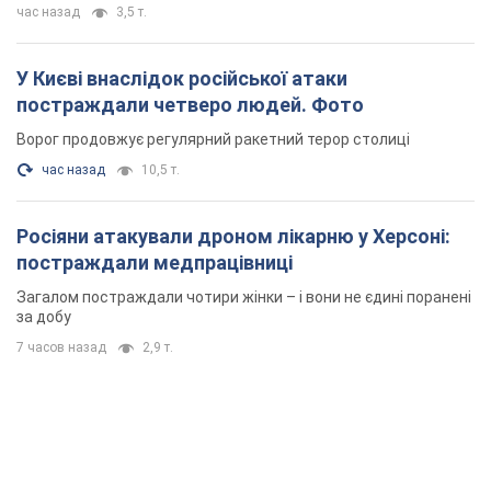
час назад
3,5 т.
У Києві внаслідок російської атаки
постраждали четверо людей. Фото
Ворог продовжує регулярний ракетний терор столиці
час назад
10,5 т.
Росіяни атакували дроном лікарню у Херсоні:
постраждали медпрацівниці
Загалом постраждали чотири жінки – і вони не єдині поранені
за добу
7 часов назад
2,9 т.