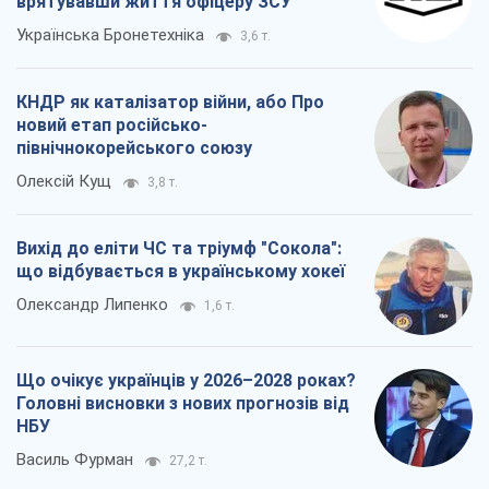
врятувавши життя офіцеру ЗСУ
Українська Бронетехніка
3,6 т.
КНДР як каталізатор війни, або Про
новий етап російсько-
північнокорейського союзу
Олексій Кущ
3,8 т.
Вихід до еліти ЧС та тріумф "Сокола":
що відбувається в українському хокеї
Олександр Липенко
1,6 т.
Що очікує українців у 2026–2028 роках?
Головні висновки з нових прогнозів від
НБУ
Василь Фурман
27,2 т.