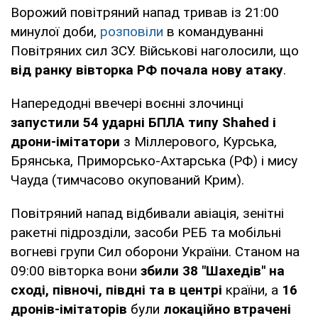
Ворожий повітряний напад тривав із 21:00
минулої доби,
розповіли
в командуванні
Повітряних сил ЗСУ. Військові наголосили, що
від ранку вівторка РФ почала нову атаку
.
Напередодні ввечері воєнні злочинці
запустили 54 ударні БПЛА типу Shahed і
дрони-імітатори
з Міллерового, Курська,
Брянська, Приморсько-Ахтарська (РФ) і мису
Чауда (тимчасово окупований Крим).
Повітряний напад відбивали авіація, зенітні
ракетні підрозділи, засоби РЕБ та мобільні
вогневі групи Сил оборони України. Станом на
09:00 вівторка вони
збили 38 "Шахедів" на
сході, півночі, півдні та в центрі
країни, а
16
дронів-імітаторів
були
локаційно втрачені