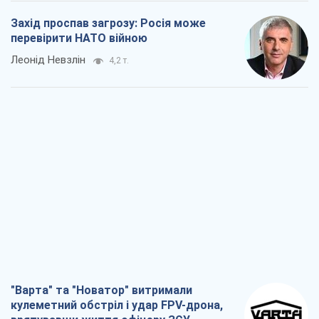
Захід проспав загрозу: Росія може
перевірити НАТО війною
Леонід Невзлін
4,2 т.
"Варта" та "Новатор" витримали
кулеметний обстріл і удар FPV-дрона,