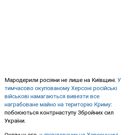
Мародерили росіяни не лише на Київщині.
У
тимчасово окупованому Херсоні російські
військові намагаються вивезти все
награбоване майно на територію Криму
:
побоюються контрнаступу Збройних сил
України.
Окрім цього,
у ліквідованих на Херсонщині