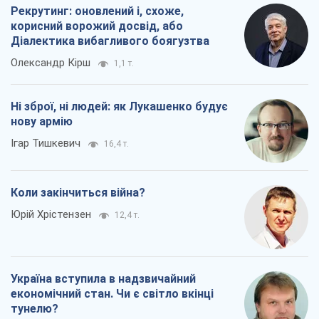
Рекрутинг: оновлений і, схоже,
корисний ворожий досвід, або
Діалектика вибагливого боягузтва
Олександр Кірш
1,1 т.
Ні зброї, ні людей: як Лукашенко будує
нову армію
Ігар Тишкевич
16,4 т.
Коли закінчиться війна?
Юрій Хрістензен
12,4 т.
Україна вступила в надзвичайний
економічний стан. Чи є світло вкінці
тунелю?