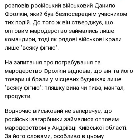
розповів російський військовий Данило
Фролкін, який був безпосереднім учасником
тих подій. До того ж він стверджує, що
оптовим мародерство займались лише
командири, тоді як рядові військові крали
лише "всяку фігню".
На запитання про пограбування та
мародерство Фролкін відповів, що він та його
товариші брали у місцевих будинках лише
"всяку фігню": пляшку вина чи пива, мангал,
продукти.
Водночас військовий не заперечує, що
російські загарбники займалися оптовим
мародерством у Андріївці Київської області.
За його словами, особливо в цьому