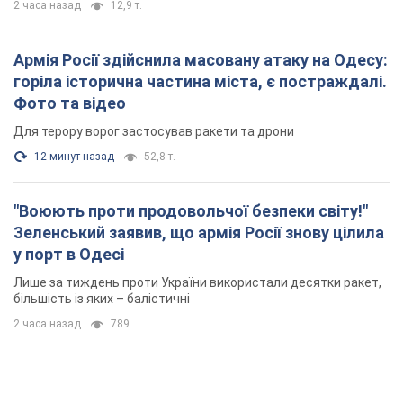
2 часа назад
12,9 т.
Армія Росії здійснила масовану атаку на Одесу:
горіла історична частина міста, є постраждалі.
Фото та відео
Для терору ворог застосував ракети та дрони
12 минут назад
52,8 т.
"Воюють проти продовольчої безпеки світу!"
Зеленський заявив, що армія Росії знову цілила
у порт в Одесі
Лише за тиждень проти України використали десятки ракет,
більшість із яких – балістичні
2 часа назад
789