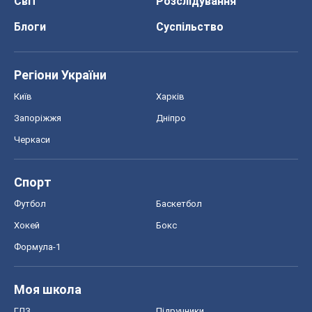
Світ
Розслідування
Блоги
Суспільство
Регіони України
Київ
Харків
Запоріжжя
Дніпро
Черкаси
Спорт
Футбол
Баскетбол
Хокей
Бокс
Формула-1
Моя школа
ГДЗ
Підручники