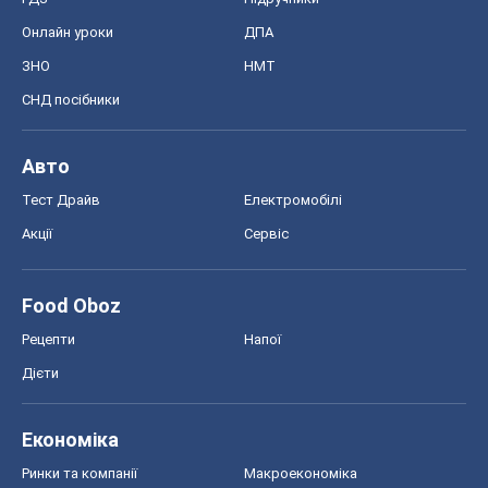
Онлайн уроки
ДПА
ЗНО
НМТ
СНД посібники
Авто
Тест Драйв
Електромобілі
Акції
Сервіс
Food Oboz
Рецепти
Напої
Дієти
Економіка
Ринки та компанії
Макроекономіка