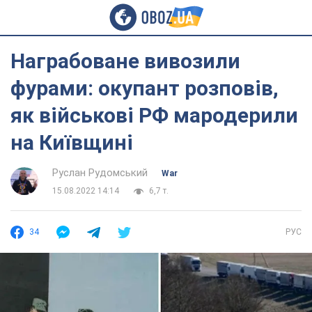
Награбоване вивозили
фурами: окупант розповів,
як військові РФ мародерили
на Київщині
Руслан Рудомський
War
15.08.2022 14:14
6,7 т.
34
РУС