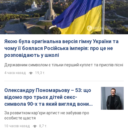
Якою була оригінальна версія гімну України та
чому її боялася Російська імперія: про це не
розповідають у школі
Державним символом є тільки перший куплет та приспів пісні
4 часа назад
19,3 т.
Олександру Пономарьову – 53: що
відомо про трьох дітей секс-
символа 90-х та який вигляд вони
мають
За розвитком кар'єри артист не забував про
особисте щастя
10 часов назад
8,7 т.