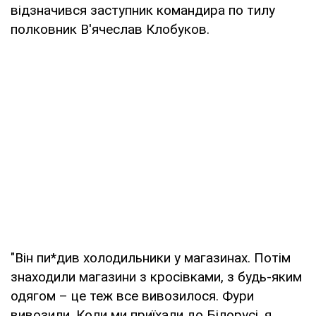
відзначився заступник командира по тилу
полковник В'ячеслав Клобуков.
"Він пи*див холодильники у магазинах. Потім
знаходили магазини з кросівками, з будь-яким
одягом – це теж все вивозилося. Фури
вивозили. Коли ми приїхали до Білорусі, я