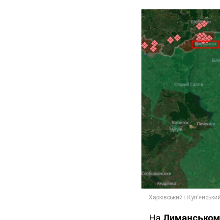
На
Лиманськом