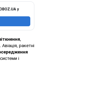
 OBOZ.UA у
зіткнення
,
. Авіація, ракетні
зосередження
тсистеми і