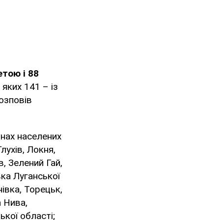
етою і 88
із яких 141 – із
озповів
онах населених
лухів, Локня,
, Зелений Гай,
ка Луганської
нівка, Торецьк,
 Нива,
кої області;