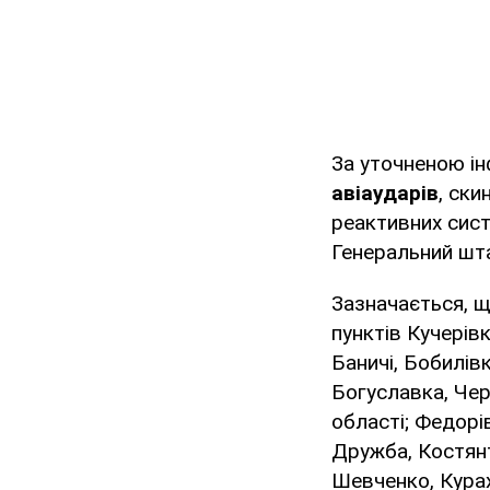
За уточненою і
авіаударів
, ск
реактивних сист
Генеральний шт
Зазначається, щ
пунктів Кучерівк
Баничі, Бобилів
Богуславка, Чер
області; Федорів
Дружба, Костянт
Шевченко, Курах