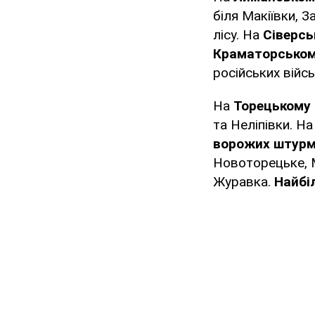
біля Макіївки, З
лісу. На
Сіверс
Краматорсько
російських війс
На
Торецькому
та Неліпівки. Н
ворожих штурм
Новоторецьке, М
Журавка.
Найбі