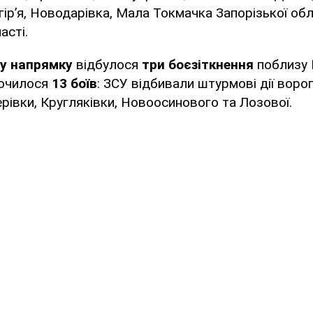
гір’я, Новодарівка, Мала Токмачка Запорізької обл
асті.
у напрямку
відбулося
три боєзіткнення
поблизу 
очилося
13 боїв
: ЗСУ відбивали штурмові дії воро
рівки, Кругляківки, Новоосинового та Лозової.