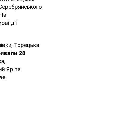
і Серебрянського
 На
ові дії
нівки, Торецька
бивали 28
а,
ий Яр та
ве
.