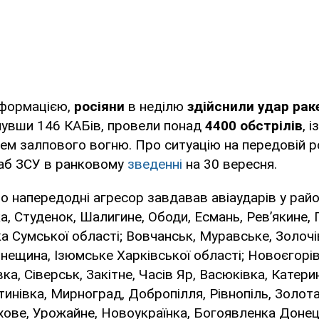
нформацією,
росіяни
в неділю
здійснили удар рак
инувши 146 КАБів, провели понад
4400 обстрілів
, 
ем залпового вогню. Про ситуацію на передовій р
аб ЗСУ в ранковому
зведенні
на 30 вересня.
о напередодні агресор завдавав авіаударів у рай
а, Студенок, Шалигине, Ободи, Есмань, Рев’якине, Г
ка Сумської області; Вовчанськ, Муравське, Золочів
нещина, Ізюмське Харківської області; Новоєгорів
ка, Сіверськ, Закітне, Часів Яр, Васюківка, Катери
инівка, Мирноград, Добропілля, Рівнопіль, Золота
ове, Урожайне, Новоукраїнка, Богоявленка Донець