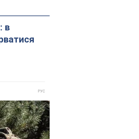
 в
орватися
РУС