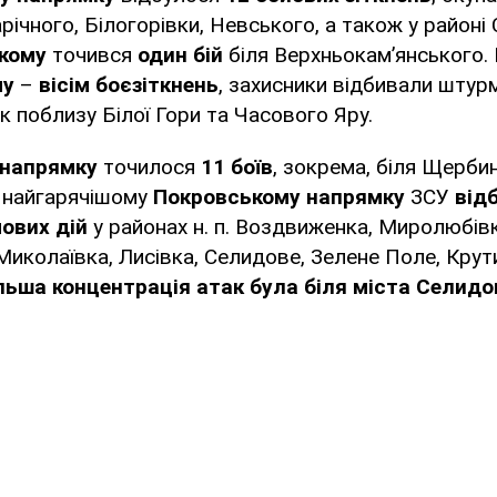
арічного, Білогорівки, Невського, а також у район
ькому
точився
один бій
біля Верхньокам’янського.
му
–
вісім боєзіткнень
, захисники відбивали штурм
ьк поблизу Білої Гори та Часового Яру.
 напрямку
точилося
11 боїв
, зокрема, біля Щерби
а найгарячішому
Покровському
напрямку
ЗСУ
від
ових дій
у районах н. п. Воздвиженка, Миролюбівк
иколаївка, Лисівка, Селидове, Зелене Поле, Крут
льша концентрація атак була біля міста Селидо