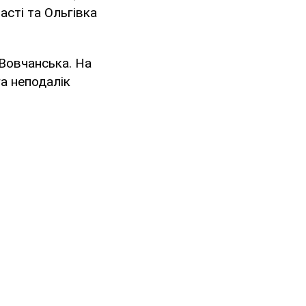
асті та Ольгівка
Вовчанська. На
га неподалік