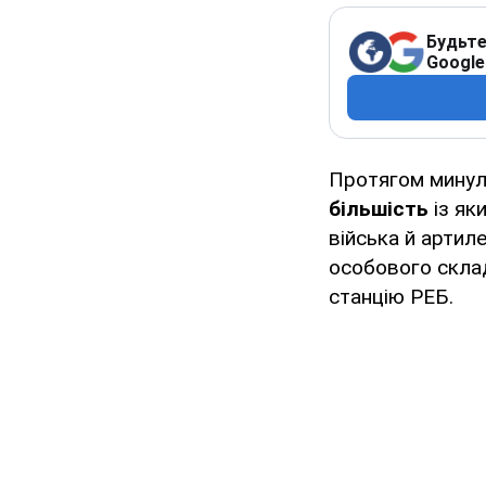
Будьте
Google
Протягом минуло
більшість
із як
війська й артил
особового склад
станцію РЕБ.