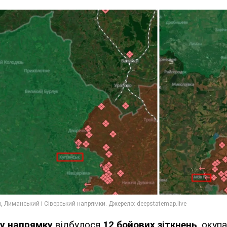
у напрямку
відбулося
12 бойових зіткнень
, окуп