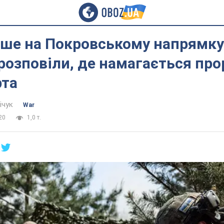
ше на Покровському напрямку:
розповіли, де намагається пр
рта
ічук
War
20
1,0 т.