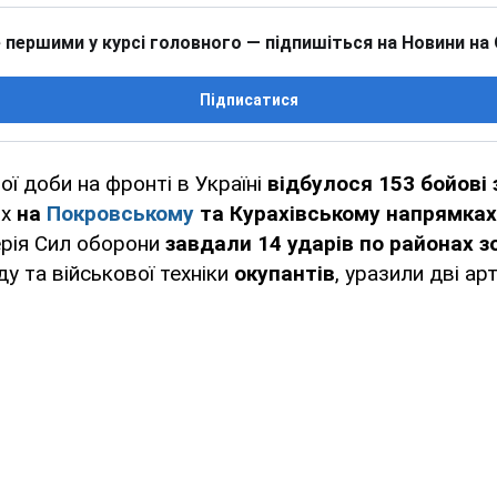
 першими у курсі головного — підпишіться на Новини на
Підписатися
ї доби на фронті в Україні
відбулося 153 бойові 
их
на
Покровському
та Курахівському напрямках
ерія Сил оборони
завдали 14 ударів по районах 
у та військової техніки
окупантів
, уразили дві ар