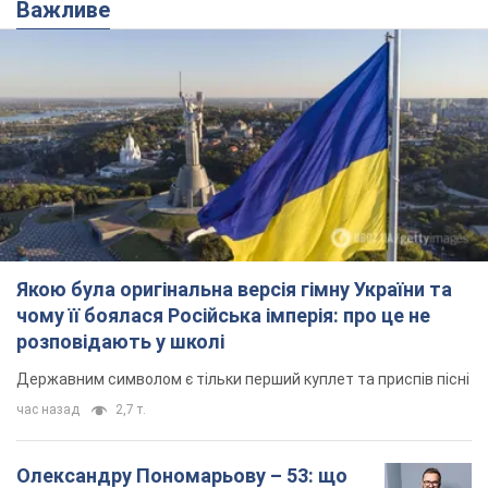
Якою була оригінальна версія гімну України та
чому її боялася Російська імперія: про це не
розповідають у школі
Державним символом є тільки перший куплет та приспів пісні
час назад
2,7 т.
Олександру Пономарьову – 53: що
відомо про трьох дітей секс-
символа 90-х та який вигляд вони
мають
За розвитком кар'єри артист не забував про
особисте щастя
6 часов назад
6,8 т.
У ПриватБанку розповіли, чи дійсні
долари 1996 року: чи приймають
обмінники та банки такі купюри
Що робити, якщо банки та обмінні пункти не