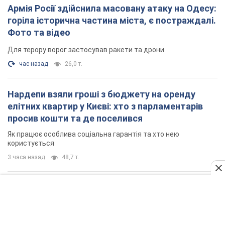
Як працює особлива соціальна гарантія та хто нею
користується
3 часа назад
48,7 т.
Російська армія обстріляла дві сусідні
багатоповерхівки в Харкові: двоє загиблих,
більше 20 постраждалих
Ворог навмисно обстрілює житлові будинки
17 минут назад
2,6 т.