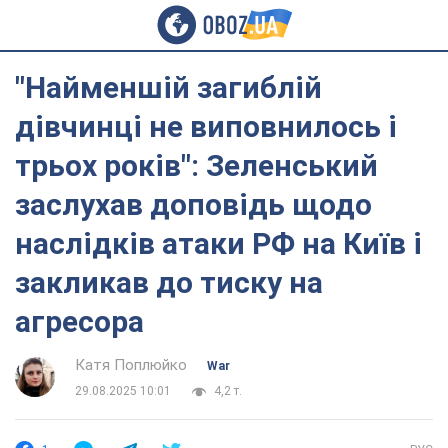
"Найменшій загиблій
дівчинці не виповнилось і
трьох років": Зеленський
заслухав доповідь щодо
наслідків атаки РФ на Київ і
закликав до тиску на
агресора
Катя Поплюйко
War
29.08.2025 10:01
4,2 т.