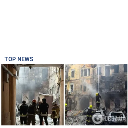
Армія Росії здійснила масовану атаку на Одесу:
горіла історична частина міста, є постраждалі.
Фото та відео
Для терору ворог застосував ракети та дрони
час назад
26,0 т.
Нардепи взяли гроші з бюджету на оренду
елітних квартир у Києві: хто з парламентарів
просив кошти та де поселився