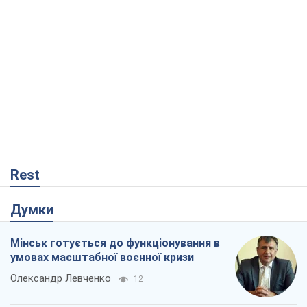
Rest
Думки
Мінськ готується до функціонування в
умовах масштабної воєнної кризи
Олександр Левченко
12
Росія втрачає ресурси поза планом: хто
насправді диктує темп війни
Сергій Місюра
10,2 т.
Захід проспав загрозу: Росія може
перевірити НАТО війною