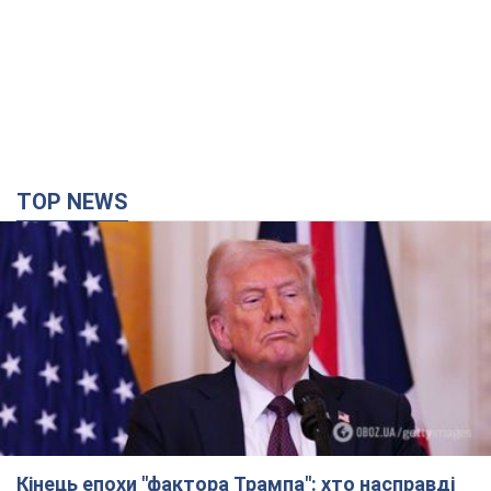
Кінець епохи "фактора Трампа": хто насправді
забезпечить Україні захист від російської
балістики. Інтерв’ю з Безсмертним
Володимир Зеленський зустрівся з українським дипломата
та окреслив нове бачення війни та ролі міжнародних
партнерів у боротьбі з Росією
годину тому
3,7 т.