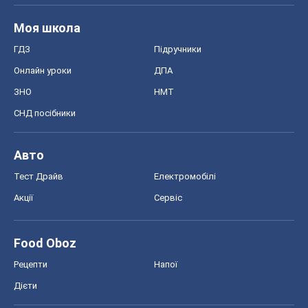
Авто
Тест Драйв
Електромобілі
Акції
Сервіс
Food Oboz
Рецепти
Напої
Дієти
Економіка
Ринки та компанії
Макроекономіка
MedOboz
Новини медицини
MAMACLUB