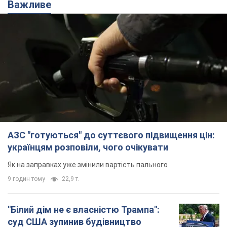
АЗС "готуються" до суттєвого підвищення цін:
українцям розповіли, чого очікувати
Як на заправках уже змінили вартість пального
9 годин тому
22,9 т.
"Білий дім не є власністю Трампа":
суд США зупинив будівництво
бальної зали за $400 млн
Трамп вже заявив, що негайно подасть
апеляцію а це "жахливе рішення"
8 годин тому
1,7 т.
Війна змінює не лише тактику: в НГУ
показали інженерні рішення проти