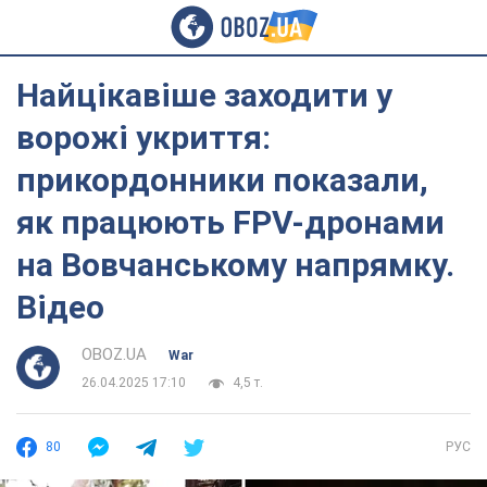
Найцікавіше заходити у
ворожі укриття:
прикордонники показали,
як працюють FPV-дронами
на Вовчанському напрямку.
Відео
OBOZ.UA
War
26.04.2025 17:10
4,5 т.
80
РУС