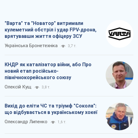
КНДР як каталізатор війни, або Про
новий етап російсько-
північнокорейського союзу
Олексій Кущ
3,8 т.
Вихід до еліти ЧС та тріумф "Сокола":
що відбувається в українському хокеї
Олександр Липенко
1,6 т.
Що очікує українців у 2026–2028 роках?
Головні висновки з нових прогнозів від
НБУ
Василь Фурман
27,3 т.
Всі думки