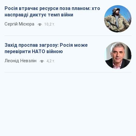
Леонід Невзлін
4,2 т.
"Варта" та "Новатор" витримали
кулеметний обстріл і удар FPV-дрона,
врятувавши життя офіцеру ЗСУ
Українська Бронетехніка
3,7 т.