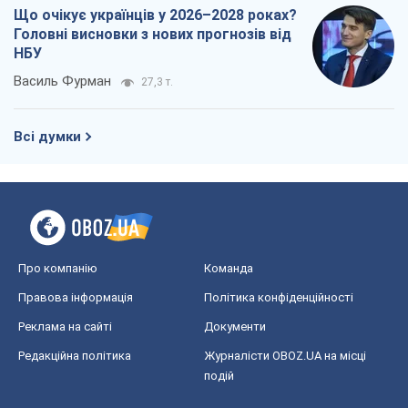
Про компанію
Команда
Правова інформація
Політика конфіденційності
Реклама на сайті
Документи
Редакційна політика
Журналісти OBOZ.UA на місці
подій
OBOZ.UA
Політика
Світ
Розслідування
Блоги
Суспільство
Регіони України