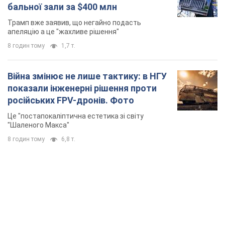
російських FPV-дронів. Фото
Це "постапокаліптична естетика зі світу
"Шаленого Макса"
8 годин тому
6,8 т.
TOP NEWS