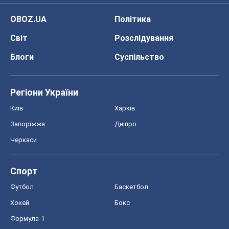
Київ
Харків
Запоріжжя
Дніпро
Черкаси
Спорт
Футбол
Баскетбол
Хокей
Бокс
Формула-1
Моя школа
ГДЗ
Підручники
Онлайн уроки
ДПА
ЗНО
НМТ
СНД посібники