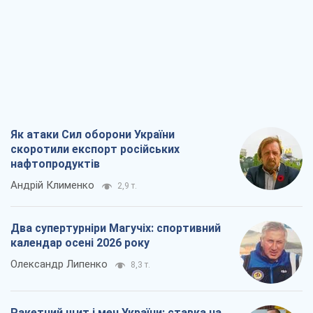
Андрій Клименко
2,9 т.
Два супертурніри Магучіх: спортивний
календар осені 2026 року
Олександр Липенко
8,3 т.
Ракетний щит і меч України: ставка на
виробництво власних ракет
Кирило Татарінов
3,5 т.
Посмертна "презумпція винуватості":
хто дозволив ТЦК судити загиблих
захисників
Марина Ставнійчук
8,0 т.
Всі думки