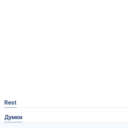
Rest
Думки
Кремль переносить війну в тил Європи:
під загрозою критична логістика
Віктор Ягун
11,1 т.
На якому боці історії виступає Дональд
Трамп?
Віктор Каспрук
9,4 т.
Про заплановану вирубку більше 600