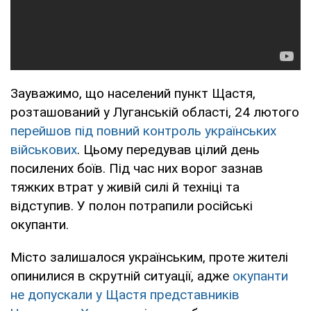
Зауважимо, що населений пункт Щастя,
розташований у Луганській області, 24 лютого
перейшов під повний контроль українських
військових
. Цьому передував цілий день
посилених боїв. Під час них ворог зазнав
тяжких втрат у живій силі й техніці та
відступив. У полон потрапили російські
окупанти.
Місто залишалося українським, проте жителі
опинилися в скрутній ситуації, адже
окупанти
не допускали у Щастя представників