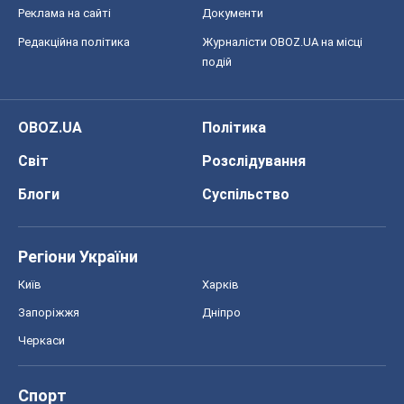
Регіони України
Київ
Харків
Запоріжжя
Дніпро
Черкаси
Спорт
Футбол
Баскетбол
Хокей
Бокс
Формула-1
Моя школа
ГДЗ
Підручники
Онлайн уроки
ДПА
ЗНО
НМТ