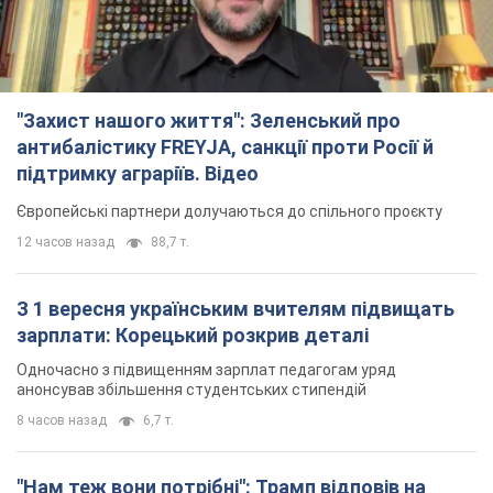
З 1 вересня українським вчителям підвищать
зарплати: Корецький розкрив деталі
Одночасно з підвищенням зарплат педагогам уряд
анонсував збільшення студентських стипендій
8 часов назад
6,7 т.
"Нам теж вони потрібні": Трамп відповів на
прохання Зеленського щодо передачі Україні
ракет для Patriot
Американські запаси окремих боєприпасів обмежені
7 часов назад
2,4 т.