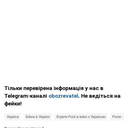
Тільки перевірена інформація у нас в
Telegram-каналі
obozrevatel
. Не ведіться на
фейки!
Україна
Війна в Україні
Втрати Росії в війні з Україною
Росія - кр