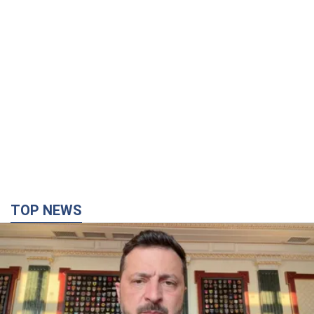
TOP NEWS
"Захист нашого життя": Зеленський про
антибалістику FREYJA, санкції проти Росії й
підтримку аграріїв. Відео
Європейські партнери долучаються до спільного проєкту
12 часов назад
88,7 т.