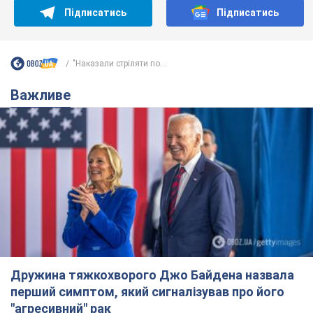
Дружина тяжкохворого Джо Байдена назвала
перший симптом, який сигналізував про його
"агресивний" рак
Спершу лікарі не надали цьому належної уваги
6.08.2026 12:46
17,9 т.
Відпустка Лесі Нікітюк у Карпатах
обернулася скандалом: чому ведучу
несправедливо захейтили
Знаменитість вийшла на пряму комунікацію в
мережі та розставила всі крапки над "і"
6.08.2026 17:32
14,6 т.