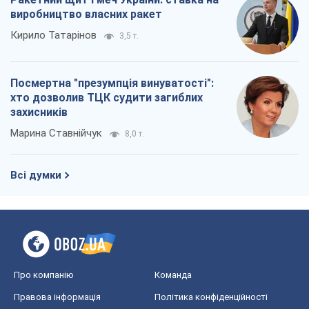
Про компанію
Команда
Правова інформація
Політика конфіденційності
Реклама на сайті
Документи
Редакційна політика
Журналісти OBOZ.UA на місці
подій
OBOZ.UA
Політика
Світ
Розслідування
Блоги
Суспільство