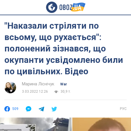
"Наказали стріляти по
всьому, що рухається":
полонений зізнався, що
окупанти усвідомлено били
по цивільних. Відео
Марина Ліснічук
War
3.03.2022 12:26
30,9 т.
509
РУС