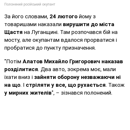
За його словами,
24 лютого
йому з
товаришами наказали
вирушити до міста
Щастя
на Луганщині. Там розпочався бій на
мосту, але окупантам вдалося прорватися і
пробратися до пункту призначення.
"Потім
Алатов Михайло Григорович наказав
розділитися
. Два авто, зокрема моє, мали
їхати вниз і
зайняти оборону незважаючи ні
на що
. І
стріляти у все, що рухається
. Також
у мирних жителів
", – зізнався полонений.