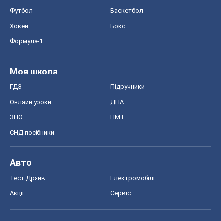
СНД посібники
Авто
Тест Драйв
Електромобілі
Акції
Сервіс
Food Oboz
Рецепти
Напої
Дієти
Економіка
Ринки та компанії
Макроекономіка
MedOboz
Новини медицини
MAMACLUB