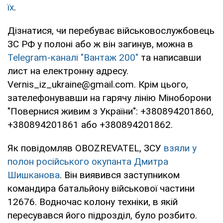
їх
.
Дізнатися, чи перебуває військовослужбовець
ЗС РФ у полоні або ж він загинув, можна в
Telegram-каналі "Вантаж 200"
та написавши
лист на електронну адресу.
Vernis_iz_ukraine@gmail.com. Крім цього,
зателефонувавши на гарячу лінію Міноборони
"Повернися живим з України": +380894201860,
+380894201861 або +380894201862.
Як повідомляв OBOZREVATEL, ЗСУ
взяли у
полон російського окупанта Дмитра
Шишканова
. Він виявився заступником
командира батальйону військової частини
12676. Водночас колону техніки, в якій
пересувався його підрозділ, було розбито.