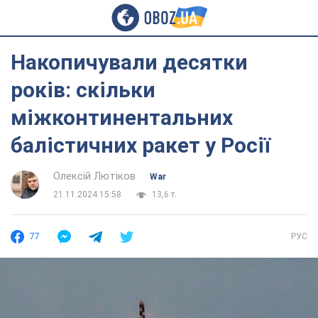
Накопичували десятки
років: скільки
міжконтинентальних
балістичних ракет у Росії
Олексій Лютіков
War
21.11.2024 15:58
13,6 т.
77
РУС