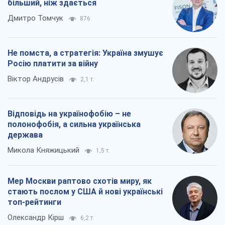
більший, ніж здається
Дмитро Томчук
876
Не помста, а стратегія: Україна змушує
Росію платити за війну
Віктор Андрусів
2,1 т.
Відповідь на українофобію – не
полонофобія, а сильна українська
держава
Микола Княжицький
1,5 т.
Мер Москви раптово схотів миру, як
стають послом у США й нові українські
топ-рейтинги
Олександр Кірш
6,2 т.