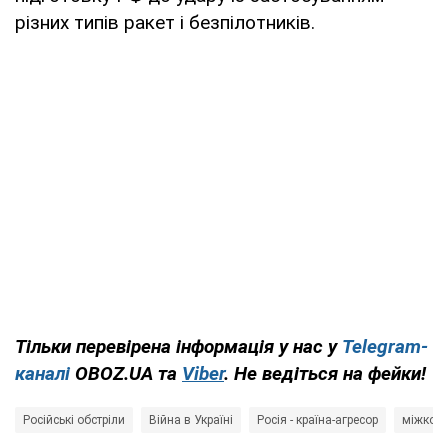
різних типів ракет і безпілотників.
Тільки перевірена інформація у нас у
Telegram-
каналі
OBOZ.UA та
Viber
. Не ведіться на фейки!
Російські обстріли
Війна в Україні
Росія - країна-агресор
міжконт