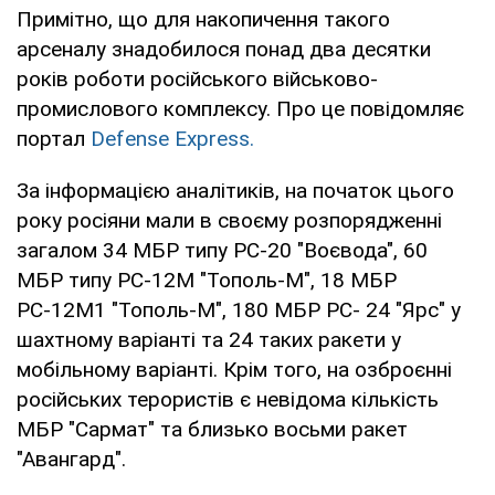
Примітно, що для накопичення такого
арсеналу знадобилося понад два десятки
років роботи російського військово-
промислового комплексу. Про це повідомляє
портал
Defense Express.
За інформацією аналітиків, на початок цього
року росіяни мали в своєму розпорядженні
загалом 34 МБР типу РС-20 "Воєвода", 60
МБР типу РС-12М "Тополь-М", 18 МБР
РС-12М1 "Тополь-М", 180 МБР РС- 24 "Ярс" у
шахтному варіанті та 24 таких ракети у
мобільному варіанті. Крім того, на озброєнні
російських терористів є невідома кількість
МБР "Сармат" та близько восьми ракет
"Авангард".