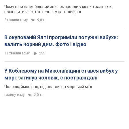
Чому ціни на мобільний зв'язок зросли у кілька разів і як
поліпшити якість інтернету на телефоні
2 години тому
9,0 т.
В окупованій Ялті прогриміли потужні вибухи:
валить чорний дим. Фото і відео
11 хвилин тому
255
У Коблевому на Миколаївщині стався вибух у
морі: загинув чоловік, є постраждалі
Чоловік, ймовірно, підірвався на морській міні
годину тому
2,0 т.