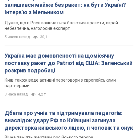
залишився майже без ракет: як бути Україні?
Інтерв’ю з Мельником
Думка, що в Росії закінчаться балістичні ракети, вкрай
небезпечна, наголосив експерт
5 часов назад
30,1 т.
Україна має домовленості на щомісячну
поставку ракет до Patriot від США: Зеленський
розкрив подробиці
Київ також веде активні переговори з європейськими
партнерами
3 часа назад
4,2 т.
Дбала про учнів та підтримувала педагогів:
внаслідок удару РФ по Київщині загинула
директорка київського ліцею, її чоловік та онук
Вічна пам'ять жертвам російського терору