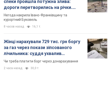
спеки пройшла потужна злива:
дороги перетворились на річки.
Відео
Негода накрила Івано-Франківщину та
курортний Буковель
8 часов назад
16,1 т.
Жінці нарахували 729 тис. грн боргу
за газ через покази зіпсованого
лічильника: суддя ухвалив
неочікуване рішення
Чи треба платити борг через донарахування
2 часа назад
30,0 т.