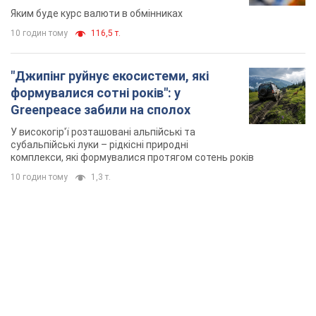
Яким буде курс валюти в обмінниках
10 годин тому
116,5 т.
"Джипінг руйнує екосистеми, які
формувалися сотні років": у
Greenpeace забили на сполох
У високогір'ї розташовані альпійські та
субальпійські луки – рідкісні природні
комплекси, які формувалися протягом сотень років
10 годин тому
1,3 т.