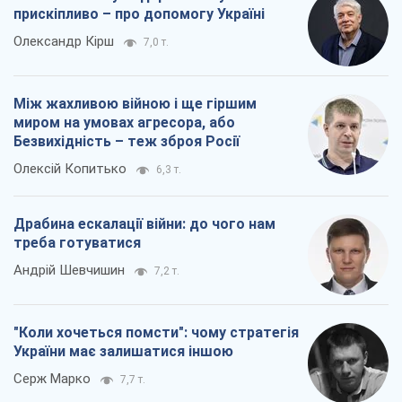
прискіпливо – про допомогу Україні
Олександр Кірш
7,0 т.
Між жахливою війною і ще гіршим
миром на умовах агресора, або
Безвихідність – теж зброя Росії
Олексій Копитько
6,3 т.
Драбина ескалації війни: до чого нам
треба готуватися
Андрій Шевчишин
7,2 т.
"Коли хочеться помсти": чому стратегія
України має залишатися іншою
Серж Марко
7,7 т.