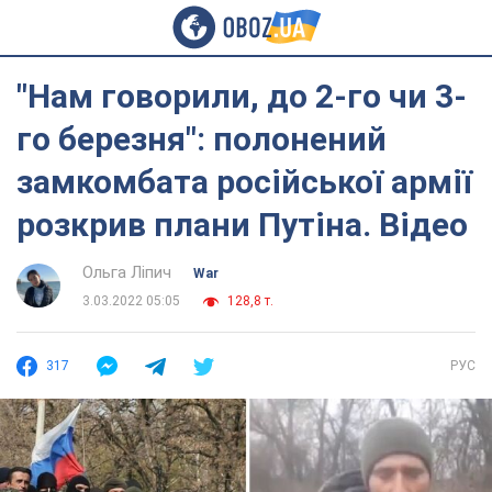
"Нам говорили, до 2-го чи 3-
го березня": полонений
замкомбата російської армії
розкрив плани Путіна. Відео
Ольга Ліпич
War
3.03.2022 05:05
128,8 т.
317
РУС