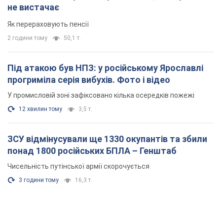
не вистачає
Як перераховують пенсії
2 години тому
50,1 т.
Під атакою був НПЗ: у російському Ярославлі
прогриміла серія вибухів. Фото і відео
У промисловій зоні зафіксовано кілька осередків пожежі
12 хвилин тому
3,5 т.
ЗСУ відмінусували ще 1330 окупантів та збили
понад 1800 російських БПЛА – Генштаб
Чисельність путінської армії скорочується
3 години тому
16,3 т.