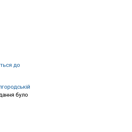
ться до
єлгородській
вдання було