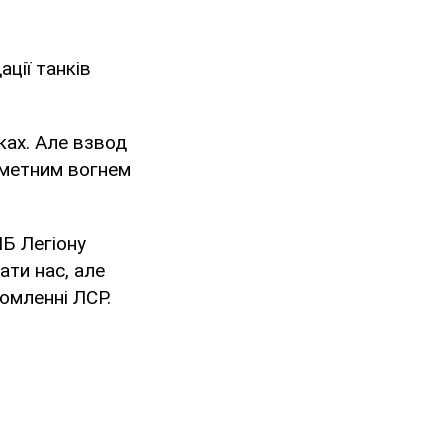
ації танків
ках. Але взвод
ометним вогнем
МБ Легіону
ати нас, але
омленні ЛСР.