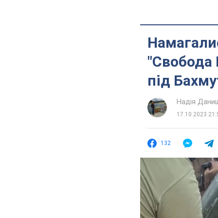
Намагалис
"Свобода 
під Бахму
Надія Дани
17.10.2023 21:
132