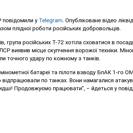
Р повідомили у
Telegram
. Опубліковане відео ліквід
азом плідної роботи російських добровольців.
ів, група російських Т-72 хотіла сховатися в посад
СР виявив місце скупчення ворожої техніки. Мін
ли точного удару по кожному з танків.
 мінометної батареї та пілоти взводу БпАК 1-го О
о відпрацювали по танках. Вони намагалися атакув
дші! Продовжуємо працювати", – йдеться у повід