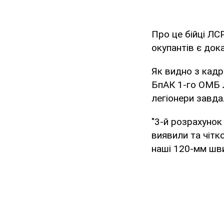
Про це бійці ЛС
окупантів є док
Як видно з кадр
БпАК 1-го ОМБ Л
легіонери завда
"3-й розрахунок
виявили та чітк
наші 120-мм шви