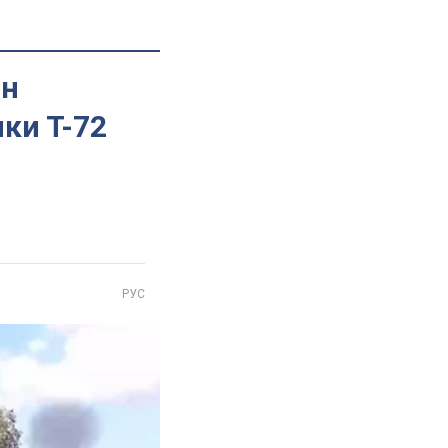
он
нки Т-72
РУС