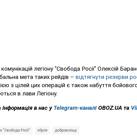
 комунікацій легіону "Свобода Росії" Олексій Бара
бальна мета таких рейдів –
відтягнути резерви рос
нією з цілей цих операцій є також набуття бойовог
аються в лави Легіону.
а інформація в нас у
Telegram-каналі
OBOZ.UA та
Vi
н "Свобода Росії"
зброя
добровольці