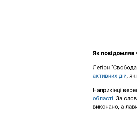
Як повідомляв 
Легіон "Свобода
активних дій
, я
Наприкінці вер
області
. За сло
виконано, а лав