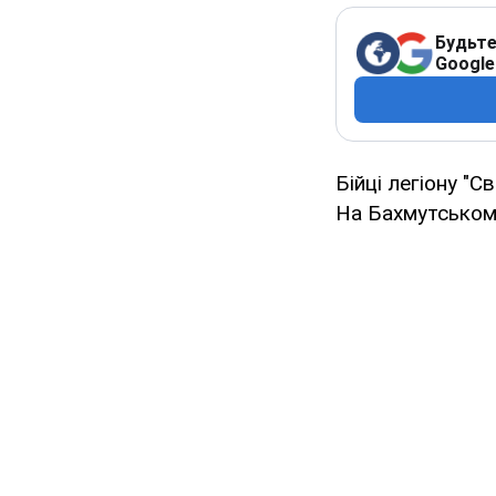
Будьте
Google
Бійці легіону "С
На Бахмутському