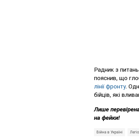
Радник з питань
пояснив, що гло
лінії фронту
. Од
бійців, які влив
Лише
перевірен
на фейки!
Війна в Україні
Легіо