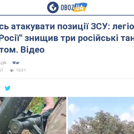
ь атакувати позиції ЗСУ: легі
Росії" знищив три російські та
том. Відео
щук
War
57
10,0 т.