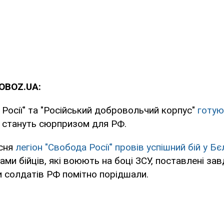
OBOZ.UA:
 Росії" та "Російський добровольчий корпус"
готую
кі стануть сюрпризом для РФ.
есня
легіон "Свобода Росії" провів успішний бій у Б
вами бійців, які воюють на боці ЗСУ, поставлені за
и солдатів РФ помітно порідшали.