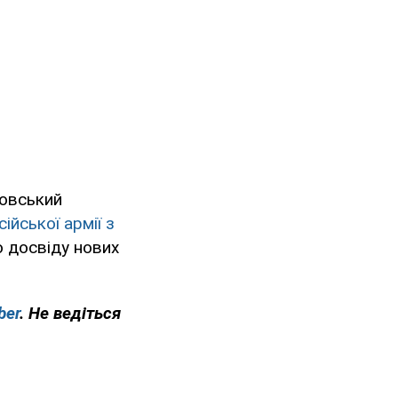
новський
ійської армії з
о досвіду нових
ber
. Не ведіться