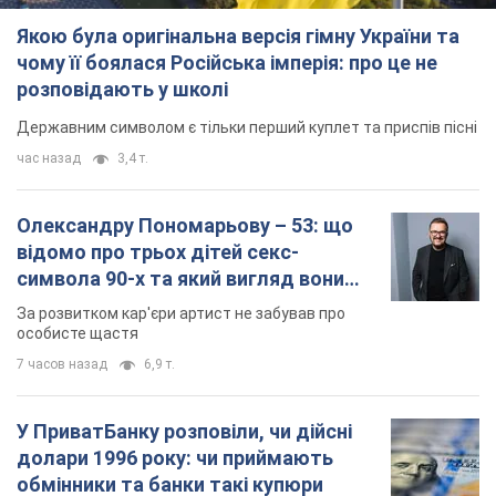
Якою була оригінальна версія гімну України та
чому її боялася Російська імперія: про це не
розповідають у школі
Державним символом є тільки перший куплет та приспів пісні
час назад
3,4 т.
Олександру Пономарьову – 53: що
відомо про трьох дітей секс-
символа 90-х та який вигляд вони
мають
За розвитком кар'єри артист не забував про
особисте щастя
7 часов назад
6,9 т.
У ПриватБанку розповіли, чи дійсні
долари 1996 року: чи приймають
обмінники та банки такі купюри