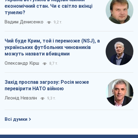
економічний стан. Чи є світло вкінці
тунелю?
Вадим Денисенко
9,2 т.
Чий буде Крим, той і переможе (NSJ), а
українських футбольних чиновників
можуть назвати вбивцями
Олександр Кірш
8,7 т.
Захід проспав загрозу: Росія може
перевірити НАТО війною
Леонід Невзлін
9,3 т.
Всі думки