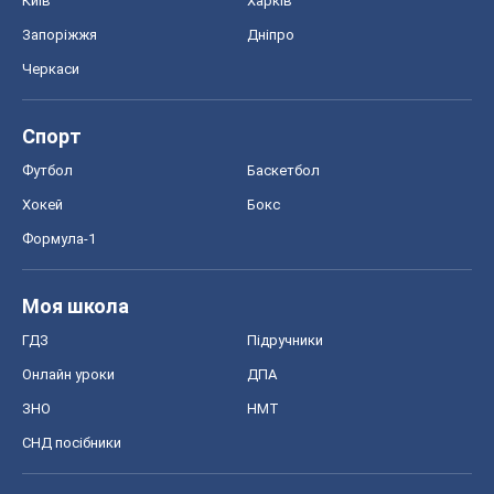
Київ
Харків
Запоріжжя
Дніпро
Черкаси
Спорт
Футбол
Баскетбол
Хокей
Бокс
Формула-1
Моя школа
ГДЗ
Підручники
Онлайн уроки
ДПА
ЗНО
НМТ
СНД посібники