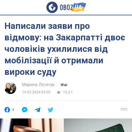
Написали заяви про
відмову: на Закарпатті двоє
чоловіків ухилилися від
мобілізації й отримали
вироки суду
Марина Ліснічук
War
19.03.2024 09:05
15,3 т.
6
РУС