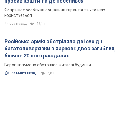
просив кошти та де поселився
Як працює особлива соціальна гарантія та хто нею
користується
4 часа назад
49,1 т.
Російська армія обстріляла дві сусідні
багатоповерхівки в Харкові: двоє загиблих,
більше 20 постраждалих
Ворог навмисно обстрілює житлові будинки
26 минут назад
2,8 т.