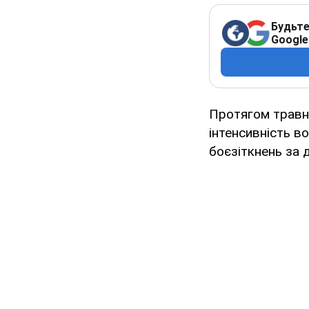
Будьте
Google
Протягом травн
інтенсивність в
боєзіткнень за д