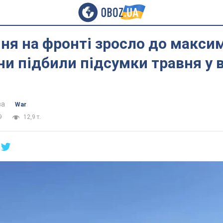
я на фронті зросло до максим
и підбили підсумки травня у в
ва
War
9
12,9 т.