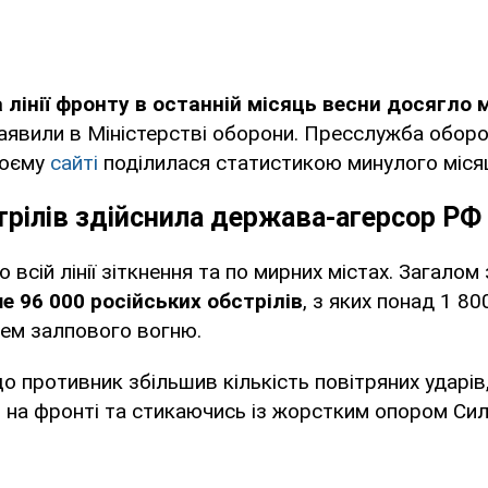
 лінії фронту в останній місяць весни досягло
 заявили в Міністерстві оборони. Пресслужба обор
воєму
сайті
поділилася статистикою минулого міся
трілів здійснила держава-агерсор РФ
 всій лінії зіткнення та по мирних містах. Загалом
е 96 000 російських обстрілів
, з яких понад 1 800
тем залпового вогню.
о противник збільшив кількість повітряних ударів
в на фронті та стикаючись із жорстким опором Сил