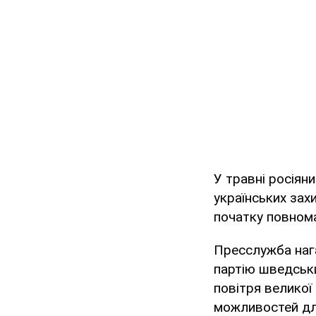
У травні росіян
українських зах
початку повнома
Пресслужба нага
партію шведськи
повітря великої
можливостей для