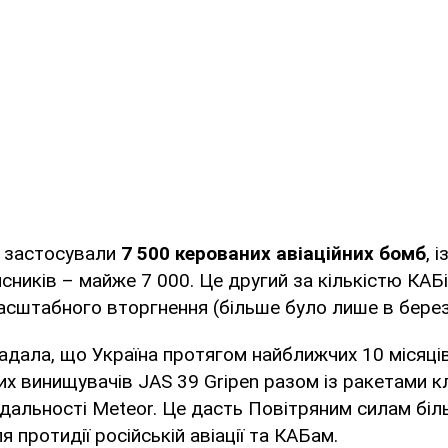
и застосували
7 500 керованих авіаційних бомб
, 
исників – майже 7 000. Це другий за кількістю КАБі
сштабного вторгнення (більше було лише в березн
дала, що Україна протягом найближчих 10 місяців
х винищувачів JAS 39 Gripen разом із ракетами к
 дальності Meteor. Це дасть Повітряним силам бі
 протидії російській авіації та КАБам.