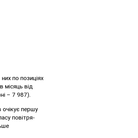
із них по позиціях
в місяць від
і – 7 987).
 очікує першу
ласу повітря-
льше