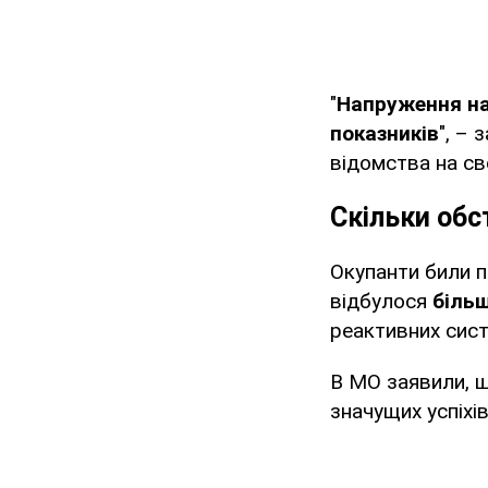
"
Напруження на
показників
", –
відомства на с
Скільки обс
Окупанти били по
відбулося
більш
реактивних сис
В МО заявили, щ
значущих успіхі