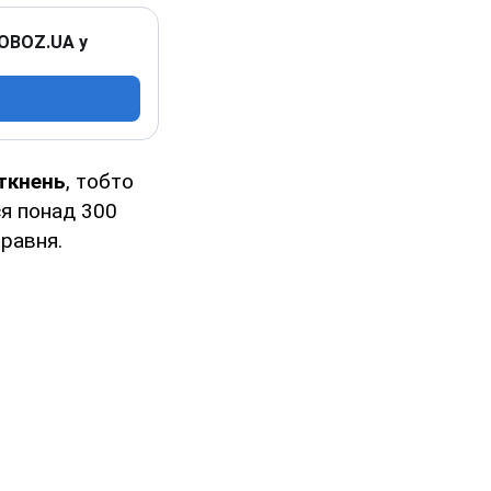
 OBOZ.UA у
іткнень
, тобто
ся понад 300
травня.