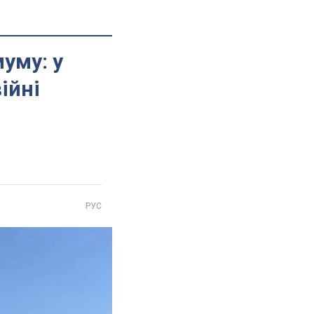
уму: у
ійні
РУС