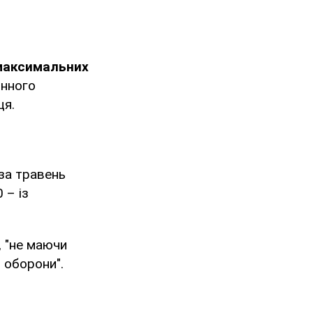
 максимальних
онного
ця.
 за травень
 – із
, "не маючи
 оборони".