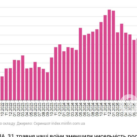
A, 31 травня наші воїни зменшили чисельність рос