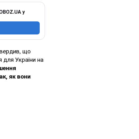
 OBOZ.UA у
твердив, що
 для України на
ішення
к, як вони