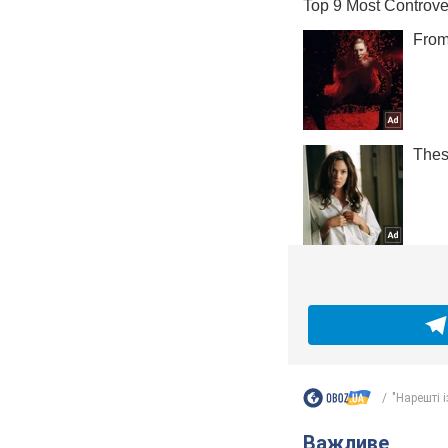
"Нарешті і
Важливе