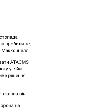
истопада.
ора зробили те,
ав Макконнелл.
увати ATACMS
гу у війні.
иве рішення
 сказав він.
борона на