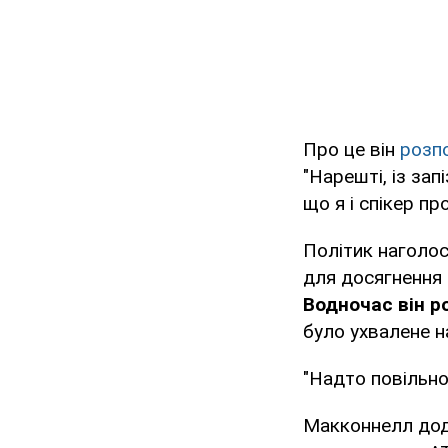
Про це він
розпо
"Нарешті, із зап
що я і спікер п
Політик наголо
для досягнення в
Водночас він 
було ухвалене н
"Надто повільно
Макконнелл дода