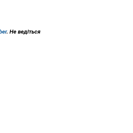
ber
. Не ведіться