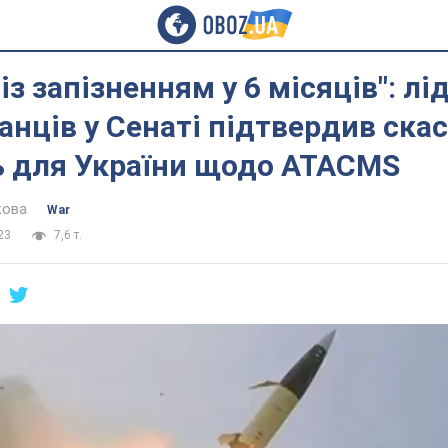
із запізненням у 6 місяців": лі
анців у Сенаті підтвердив ска
 для України щодо ATACMS
кова
War
23
7,6 т.