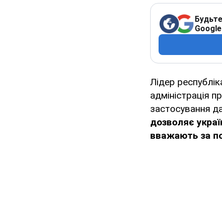
Будьте
Google
Лідер республік
адміністрація 
застосування д
дозволяє украї
вважають за по