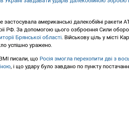
в Україні завдавати ударів далекобійною зброєю п
е застосувала американські далекобійні ракети 
рії РФ. За допомогою цього озброєння Сили обор
иторії Брянської області
. Військову ціль у місті Ка
ло успішно уражено.
 ЗМІ писали, що
Росія змогла перехопити дві з вос
їною
, і що удару було завдано по пункту постачанн