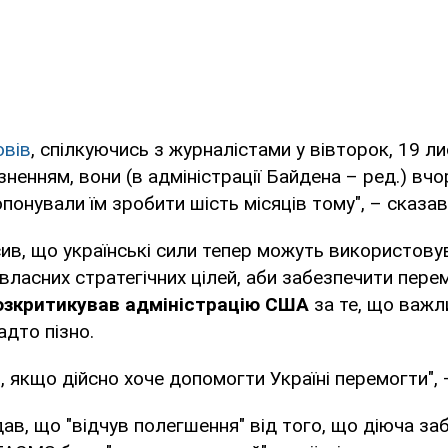
вів
, спілкуючись з журналістами у вівторок, 19 л
ізненням, вони (в адміністрації Байдена – ред.) вч
ропонували їм зробити шість місяців тому", – сказ
сив, що українські сили тепер можуть використов
ласних стратегічних цілей, аби забезпечити перемо
розкритикував адміністрацію США
за те, що важл
адто пізно.
, якщо дійсно хоче допомогти Україні перемогти", –
в, що "відчув полегшення" від того, що діюча за