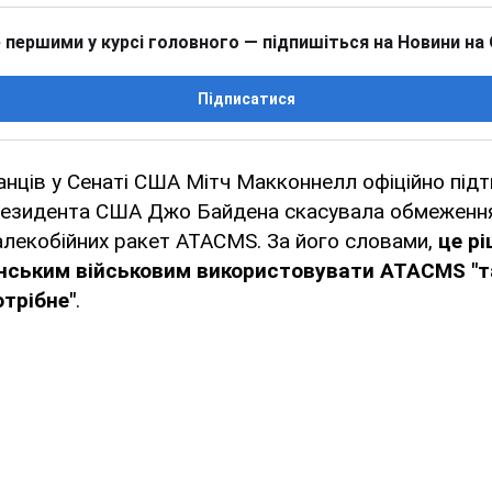
 першими у курсі головного — підпишіться на Новини на
Підписатися
анців у Сенаті США Мітч Макконнелл офіційно під
президента США Джо Байдена скасувала обмеження
алекобійних ракет ATACMS. За його словами,
це р
нським військовим використовувати ATACMS "та
трібне"
.