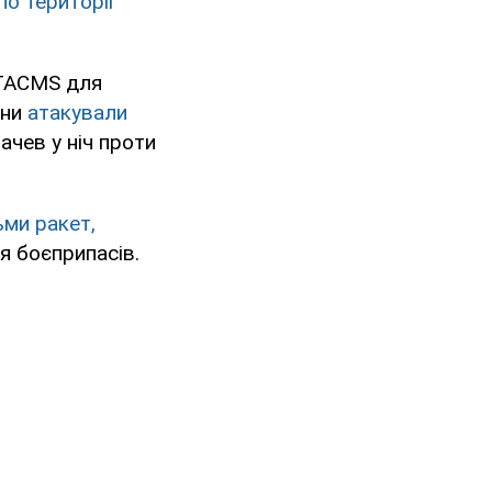
о території
ATACMS для
они
атакували
рачев у ніч проти
ьми ракет,
я боєприпасів.