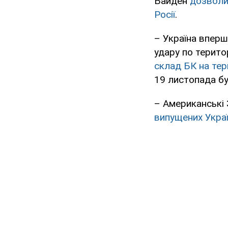
Байден
дозволи
Росії
.
– Україна вперш
удару по терито
склад БК на тер
19 листопада бу
– Американські
випущених Укра