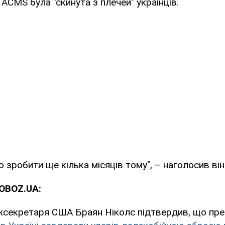
ACMS була "скинута з плечей" українців.
о зробити ще кілька місяців тому", – наголосив він
OBOZ.UA:
жсекретаря США Браян Ніколс підтвердив, що пр