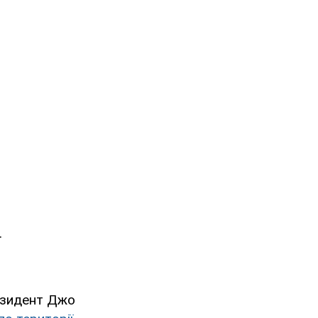
.
езидент Джо