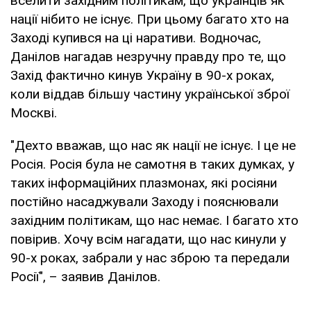
вселити західним політикам, що українців як
нації нібито не існує. При цьому багато хто на
Заході купився на ці наративи. Водночас,
Данілов нагадав незручну правду про те, що
Захід фактично кинув Україну в 90-х роках,
коли віддав більшу частину української зброї
Москві.
"Дехто вважав, що нас як нації не існує. І це не
Росія. Росія була не самотня в таких думках, у
таких інформаційних плазмонах, які росіяни
постійно насаджували Заходу і пояснювали
західним політикам, що нас немає. І багато хто
повірив. Хочу всім нагадати, що нас кинули у
90-х роках, забрали у нас зброю та передали
Росії", – заявив Данілов.