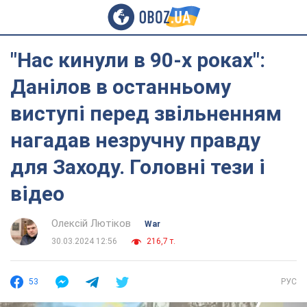
"Нас кинули в 90-х роках":
Данілов в останньому
виступі перед звільненням
нагадав незручну правду
для Заходу. Головні тези і
відео
Олексій Лютіков
War
30.03.2024 12:56
216,7 т.
53
РУС