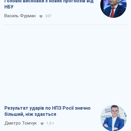
Результат ударів по НПЗ Росії значно
більший, ніж здається
Дмитро Томчук
1,0 т.
Не помста, а стратегія: Україна змушує
Росію платити за війну
Віктор Андрусів
2,2 т.
Відповідь на українофобію – не
полонофобія, а сильна українська