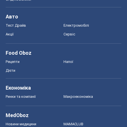
Рецепти
Напої
Дієти
Економіка
Ринки та компанії
Макроекономіка
MedOboz
Новини медицини
MAMACLUB
Шоу
Афіша
Плітки
Краса
Мода
Жіночий журнал