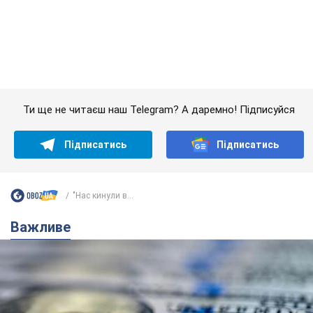
Підписатись
Підписатись
"Нас кинули в...
Важливе
Банки "готуються" до нового курсу долара:
українцям розповіли, чого очікувати
найближчими днями