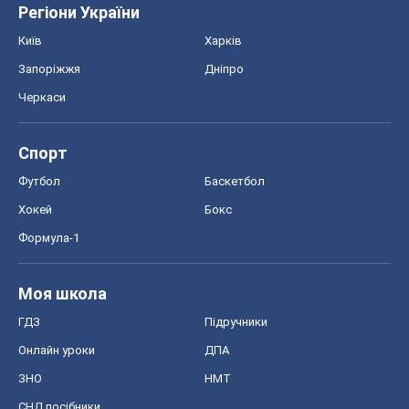
Футбол
Баскетбол
Хокей
Бокс
Формула-1
Моя школа
ГДЗ
Підручники
Онлайн уроки
ДПА
ЗНО
НМТ
СНД посібники
Авто
Тест Драйв
Електромобілі
Акції
Сервіс
Food Oboz