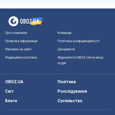
Редакційна політика
Журналісти OBOZ.UA на місці
подій
OBOZ.UA
Політика
Світ
Розслідування
Блоги
Суспільство
Регіони України
Київ
Харків
Запоріжжя
Дніпро
Черкаси
Спорт