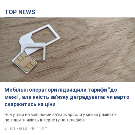
Мобільні оператори підвищили тарифи "до
межі", але якість зв'язку деградувала: чи варто
скаржитись на ціни
Чому ціни на мобільний зв'язок зросли у кілька разів і як
поліпшити якість інтернету на телефоні
2 часа назад
11,0 т.
В окупованій Ялті прогриміли потужні вибухи:
валить чорний дим. Фото і відео
Місто, ймовірно, опинилося під атакою дронів
28 минут назад
807
У Коблевому на Миколаївщині стався вибух у