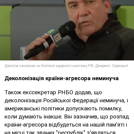
Деколонізація країни-агресора неминуча
Також екссекретар РНБО додав, що
деколонізація Російської Федерації неминуча, і
американські політики допускають помилку,
коли думають інакше. Він зазначив, що розпад
країни-агресора відбудеться на нашій пам'яті і
на місці так званих "республік" з'являться