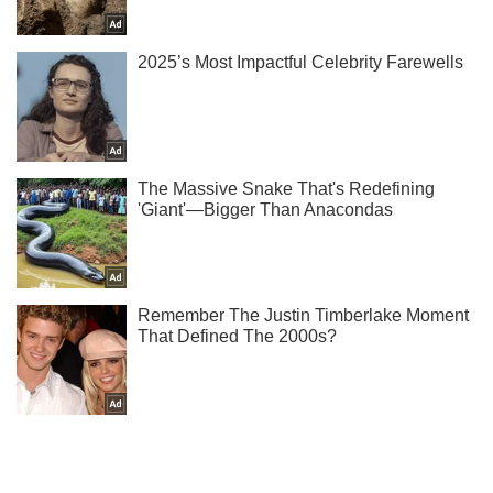
Ти ще не читаєш наш Telegram? А даремно! Підписуйся