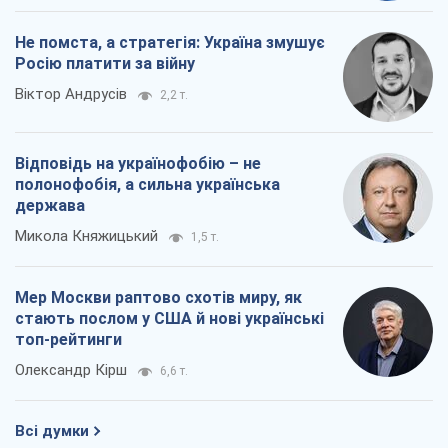
держава
Микола Княжицький
1,5 т.
Мер Москви раптово схотів миру, як
стають послом у США й нові українські
топ-рейтинги
Олександр Кірш
6,6 т.
Всі думки
Про компанію
Команда
Правова інформація
Політика конфіденційності
Реклама на сайті
Документи