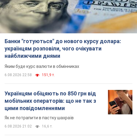
Яким буде курс валюти в обмінниках
6.08.2026 22:58
151,9 т.
Українцям обіцяють по 850 грн від
мобільних операторів: що не так з
цими повідомленнями
Як не потрапити в пастку шахраїв
6.08.2026 21:02
16,6 т.
Найдорожчий футболіст "Динамо"
забив "Карабаху" вже на 10-й хвилині
матчу. Відео
Поєдинок відбувається в Польщі
6.08.2026 20:48
6,9 т.