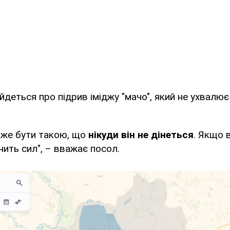
йдеться про підрив іміджу "мачо", який не ухвалює
оже бути такою, що
нікуди він не дінеться
. Якщо в
чить сил", – вважає посол.