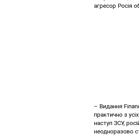
агресор Росія о
– Видання Finan
практично з усі
наступ ЗСУ, рос
неодноразово ст