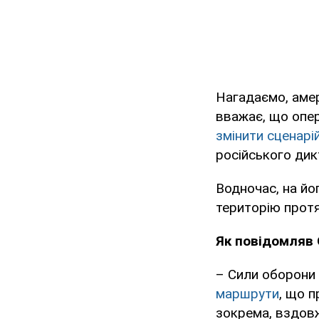
Нагадаємо, аме
вважає, що опер
змінити сценарі
російського дик
Водночас, на йо
територію протя
Як повідомляв 
– Сили оборони У
маршрути
, що 
зокрема, вздовж