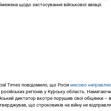
бмежена щодо застосування військової авіації.
cial Times повідомило, що Росія
масово направляє
х російських регіонів у Курську область. Намагаюч
ійський диктатор вкотре порушив свої обіцянки – в
верджував, що строковиків на війну не відправл