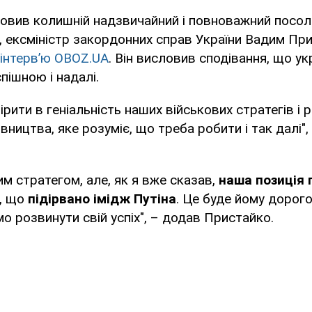
овив колишній надзвичайний і повноважний посол 
ї, ексміністр закордонних справ України Вадим Пр
інтерв’ю OBOZ.UA
. Він висловив сподівання, що ук
пішною і надалі.
ірити в геніальність наших військових стратегів і
вництва, яке розуміє, що треба робити і так далі",
им стратегом, але, як я вже сказав,
наша позиція 
, що
підірвано імідж Путіна
. Це буде йому дорог
 розвинути свій успіх", – додав Пристайко.