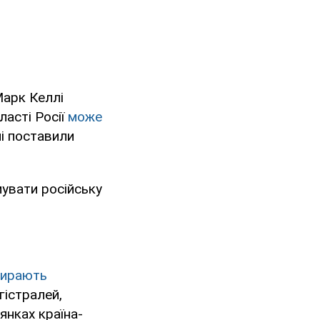
Марк Келлі
ласті Росії
може
ні поставили
мувати російську
ирають
істралей,
янках країна-