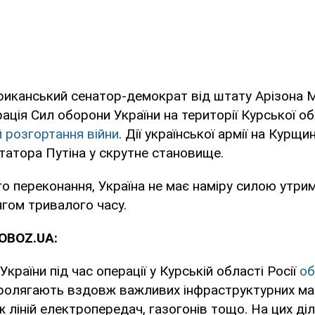
риканський сенатор-демократ від штату Арізона 
ація Сил оборони України на території Курської об
й розгортання війни
. Дії української армії на Курщи
татора Путіна у скрутне становище.
го переконання, Україна не має наміру силою утри
гом тривалого часу.
OBOZ.UA:
країни під час операції у Курській області Росії
об
пролягають вздовж важливих інфраструктурних маг
 ліній електропередач, газогонів тощо. На цих діл