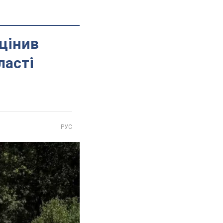
цінив
ласті
РУС