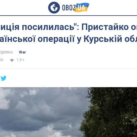
иція посилилась": Пристайко о
аїнської операції у Курській об
орілко
War
56
1,9 т.