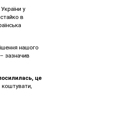
України у
истайко в
раїнська
 рішення нашого
 – зазначив
посилилась, це
о коштувати,