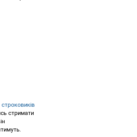
 строковиків
ись стримати
ін
ятимуть.