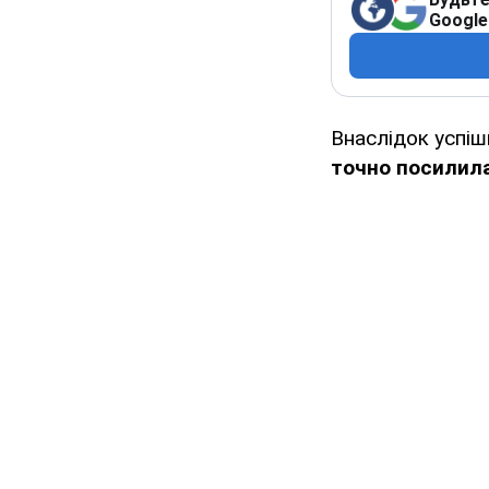
Google
Внаслідок успіш
точно посилил