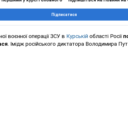
Підписатися
ної воєнної операції ЗСУ в
Курській
області Росії
п
ася
. Імідж російського диктатора Володимира Путі