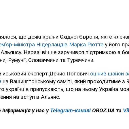
ялося, що деякі країни Східної Європи, які є член
ем'єр-міністра Нідерландів Марка Рютте
у його пр
Альянсу. Наразі він не заручився підтримкою з бо
и, Румунії, Словаччини та Туреччини.
військовий експерт Денис Попович
оцінив шанси 
О
на Вашингтонському саміті, який проходитиме з 9
то українців припускають, що на ньому Україна м
ення на вступ в Альянс.
 інформація у нас у
Telegram-каналі
OBOZ.UA та
Vi