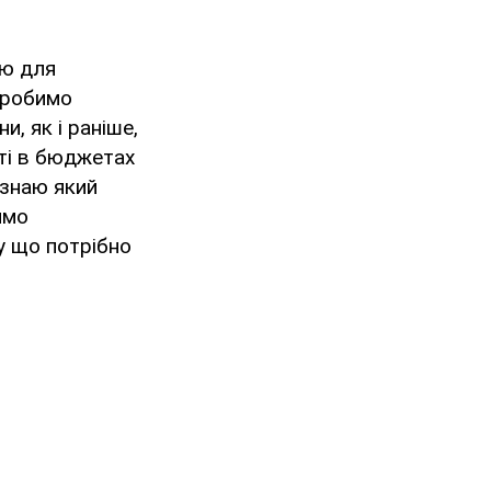
ію для
 робимо
и, як і раніше,
сті в бюджетах
 знаю який
имо
у що потрібно