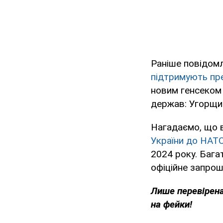
Раніше повідомл
підтримують пр
новим генсеком 
держав: Угорщин
Нагадаємо, що 
України до НАТ
2024 року. Бага
офіційне запрош
Лише
перевірена
на фейки!