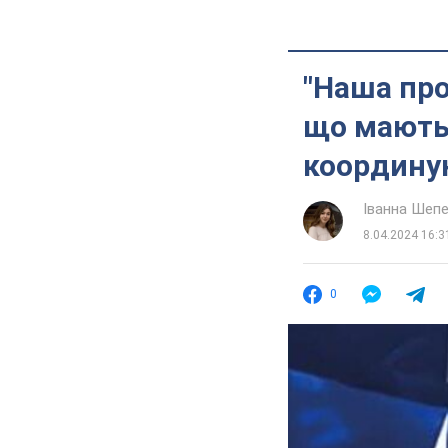
"Наша про
що мають
координую
Іванна Шеп
8.04.2024 16:3
0