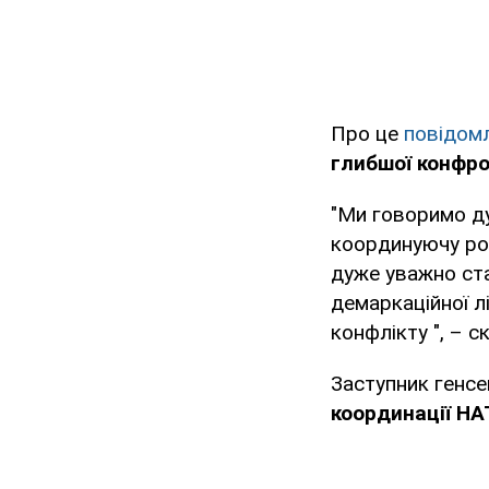
Про це
повідом
глибшої конфро
"Ми говоримо ду
координуючу рол
дуже уважно ста
демаркаційної л
конфлікту ", – ск
Заступник генс
координації Н