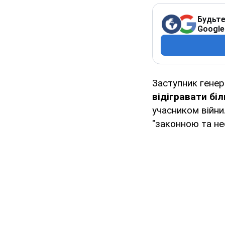
Будьте
Google
Заступник гене
відігравати бі
учасником війни
"законною та не