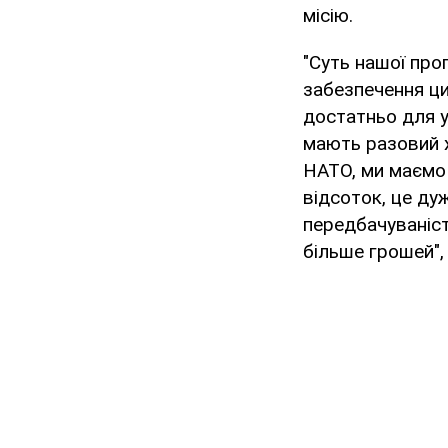
місію.
"Суть нашої про
забезпечення ци
достатньо для ук
мають разовий х
НАТО, ми маємо 
відсоток, це ду
передбачуваніст
більше грошей", 