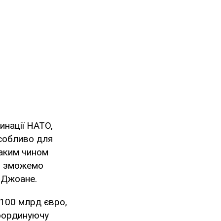
инації НАТО,
особливо для
таким чином
ми зможемо
в Джоане.
 100 млрд євро,
координуючу