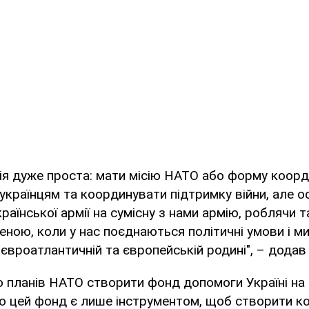
я дуже проста: мати місію НАТО або форму коорд
країнцям та координувати підтримку війни, але 
раїнської армії на сумісну з нами армію, роблячи 
еною, коли у нас поєднаються політичні умови і 
й євроатлантичній та європейській родині", – дода
о планів НАТО створити фонд допомоги Україні на
що цей фонд є лише інструментом, щоб створити 