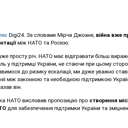
ляє
Digi24. За словами Мірча Джоане,
війна вже п
нтації
між НАТО та Росією.
же просту річ. НАТО має відігравати більш вираж
ь у підтримці України, не стаючи при цьому сторо
вимося до ризику ескалації, ми дуже уважно став
інії між законною та необхідною підтримкою Украї
азав він.
ека НАТО висловив пропозицію про
створення міс
АТО
для забезпечення підтримки України та зміцнення