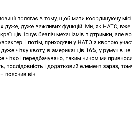
позиції полягає в тому, щоб мати координуючу міс
х дуже, дуже важливих функцій. Ми, як НАТО, вже
раїнців. Існує безліч механізмів підтримки, але вон
арактер. І потім, приходячи у НАТО з квотою уча
дуже чітку квоту, в американців 16%, у румунів не
же чітко і передбачувано, таким чином ми привнос
ь, послідовність і додатковий елемент зараз, том
– пояснив він.