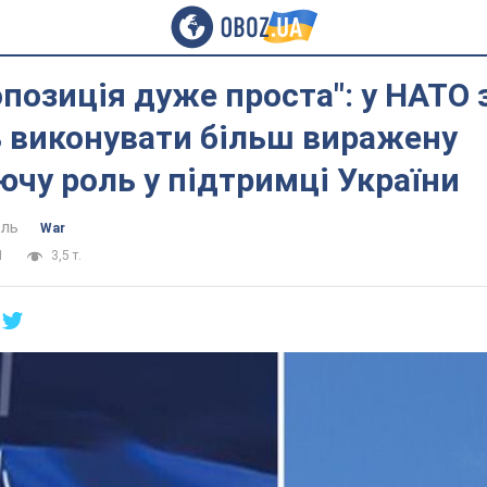
позиція дуже проста": у НАТО 
 виконувати більш виражену
чу роль у підтримці України
ель
War
1
3,5 т.