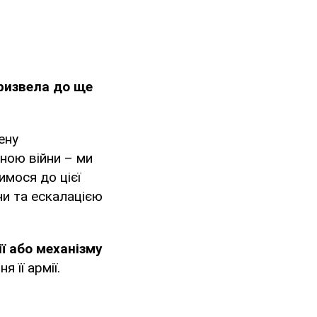
ризвела до ще
ену
ною війни – ми
имося до цієї
ни та ескалацією
ії або механізму
 її армії.