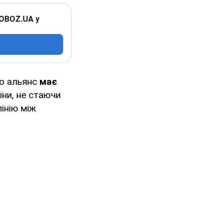
 OBOZ.UA у
о альянс
має
їни, не стаючи
лінію між