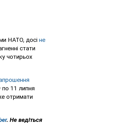
ами НАТО, досі
не
агненні стати
ку чотирьох
запрошення
 по 11 липня
оже отримати
ber
. Не ведіться