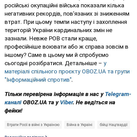
російські окупаційні війська показали кілька
негативних рекордів, пов'язаних зі зниженням
втрат. При цьому темпи наступу і захоплення
територій України кардинальних змін не
зазнали. Невже РОВ стали краще,
професійніше воювати або ж справа зовсім в
іншому? Саме в цьому ми й спробуємо
сьогодні розібратися. Детальніше –
у
матеріалі спільного проєкту OBOZ.UA та групи
"Інформаційний спротив"
.
Тільки перевірена інформація в нас у
Telegram-
каналі
OBOZ.UA та у
Viber
. Не ведіться на
фейки!
Втрати Росії в війні з Україною
Війна в Україні
бійці Нацгвардії
Н