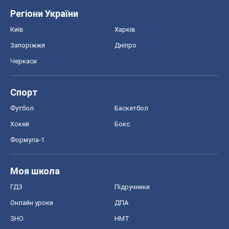
Регіони України
Київ
Харків
Запоріжжя
Дніпро
Черкаси
Спорт
Футбол
Баскетбол
Хокей
Бокс
Формула-1
Моя школа
ГДЗ
Підручники
Онлайн уроки
ДПА
ЗНО
НМТ