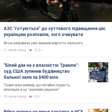
АЗС "готуються" до суттєвого підвищення цін:
українцям розповіли, чого очікувати
Як на заправках уже змінили вартість пального
11 часов назад
23,3 т.
"Білий дім не є власністю Трампа":
суд США зупинив будівництво
бальної зали за $400 млн
Трамп вже заявив, що негайно подасть
апеляцію а це "жахливе рішення"
10 часов назад
2,5 т.
Війна змінює не лише тактику: в НГУ