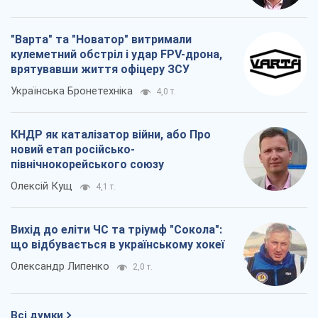
"Варта" та "Новатор" витримали
кулеметний обстріл і удар FPV-дрона,
врятувавши життя офіцеру ЗСУ
Українська Бронетехніка
4,0 т.
КНДР як каталізатор війни, або Про
новий етап російсько-
північнокорейського союзу
Олексій Кущ
4,1 т.
Вихід до еліти ЧС та тріумф "Сокола":
що відбувається в українському хокеї
Олександр Липенко
2,0 т.
Всі думки