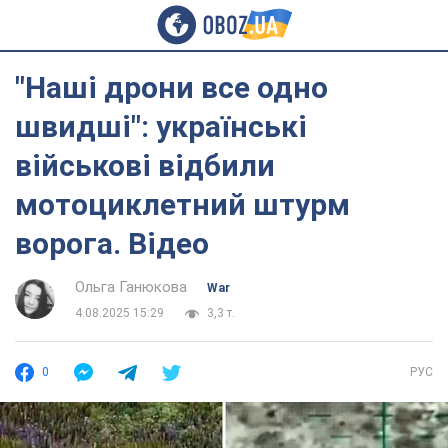
"Наші дрони все одно
швидші": українські
військові відбили
мотоциклетний штурм
ворога. Відео
Ольга Ганюкова
War
4.08.2025 15:29
3,3 т.
0
РУС