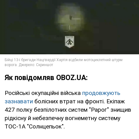
Як повідомляв OBOZ.UA:
Російські окупаційні війська
продовжують
зазнавати
болісних втрат на фронті. Екіпаж
427 полку безпілотних систем "Рарог" знищив
рідкісну й небезпечну вогнеметну систему
ТОС-1А "Солнцепьок".