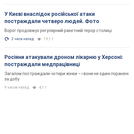
У Києві внаслідок російської атаки
постраждали четверо людей. Фото
Ворог продовжує регулярний ракетний терор столиці
2 часа назад
19,1 т.
Росіяни атакували дроном лікарню у Херсоні:
постраждали медпрацівниці
Загалом постраждали чотири жінки – і вони не єдині поранені
за добу
9 часов назад
4,1 т.