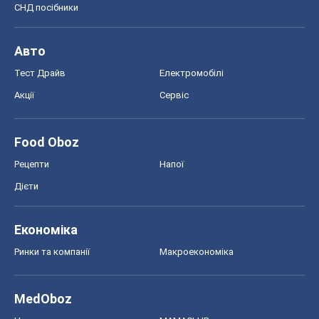
СНД посібники
Авто
Тест Драйв
Електромобілі
Акції
Сервіс
Food Oboz
Рецепти
Напої
Дієти
Економіка
Ринки та компанії
Макроекономіка
MedOboz