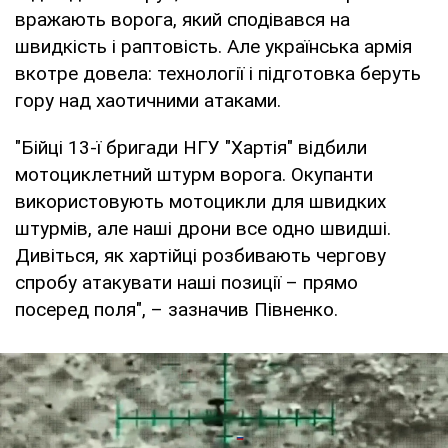
вражають ворога, який сподівався на
швидкість і раптовість. Але українська армія
вкотре довела: технології і підготовка беруть
гору над хаотичними атаками.
"Бійці 13-ї бригади НГУ "Хартія" відбили
мотоциклетний штурм ворога. Окупанти
використовують мотоцикли для швидких
штурмів, але наші дрони все одно швидші.
Дивіться, як хартійці розбивають чергову
спробу атакувати наші позиції – прямо
посеред поля", – зазначив Півненко.