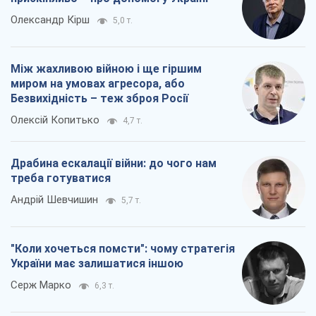
Олександр Кірш
5,0 т.
Між жахливою війною і ще гіршим
миром на умовах агресора, або
Безвихідність – теж зброя Росії
Олексій Копитько
4,7 т.
Драбина ескалації війни: до чого нам
треба готуватися
Андрій Шевчишин
5,7 т.
"Коли хочеться помсти": чому стратегія
України має залишатися іншою
Серж Марко
6,3 т.