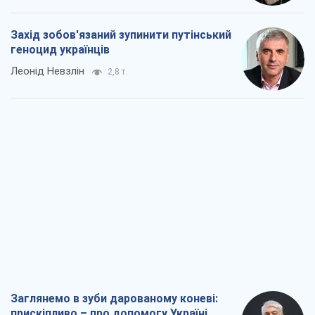
Захід зобов'язаний зупинити путінський
геноцид українців
Леонід Невзлін
2,8 т.
Заглянемо в зуби дарованому коневі:
прискіпливо – про допомогу Україні