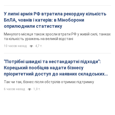
У липні армія РФ втратила рекордну кількість
БпЛА, човнів і катерів: в Міноборони
оприлюднили статистику
Минулого місяця також зросли втрати РФ у живій силі, танках
та кількість уражень на великій відстані
10 часов назад
4,7 т.
"Потрібні швидкі та нестандартні підходи":
Корецький пообіцяв надати бізнесу
пріоритетний доступ до наявних складських
приміщень
Так чи так, бізнес після обстрілів отримає підтримку
6 часов назад
1,0 т.