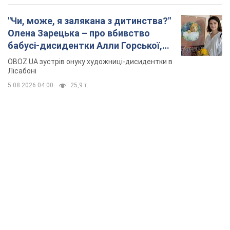
"Чи, може, я залякана з дитинства?"
Олена Зарецька – про вбивство
бабусі-дисидентки Алли Горської,
критику Дмитра Стуса та втечу в
OBOZ.UA зустрів онуку художниці-дисидентки в
Португалію з 5 дітьми
Лісабоні
5.08.2026 04:00
25,9 т.