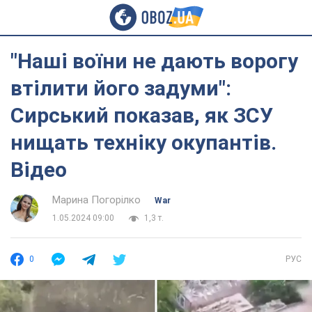
"Наші воїни не дають ворогу
втілити його задуми":
Сирський показав, як ЗСУ
нищать техніку окупантів.
Відео
Марина Погорілко
War
1.05.2024 09:00
1,3 т.
0
РУС