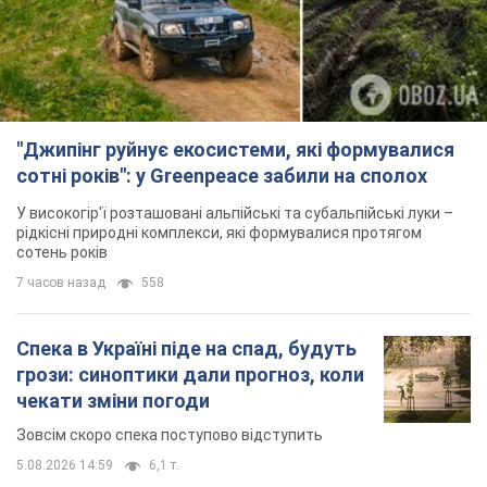
"Джипінг руйнує екосистеми, які формувалися
сотні років": у Greenpeace забили на сполох
У високогір'ї розташовані альпійські та субальпійські луки –
рідкісні природні комплекси, які формувалися протягом
сотень років
7 часов назад
558
Спека в Україні піде на спад, будуть
грози: синоптики дали прогноз, коли
чекати зміни погоди
Зовсім скоро спека поступово відступить
5.08.2026 14:59
6,1 т.