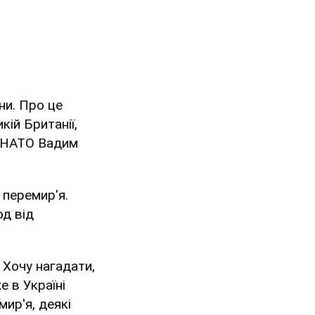
ни. Про це
ій Британії,
и НАТО Вадим
 перемир'я.
од від
 Хочу нагадати,
е в Україні
ир'я, деякі