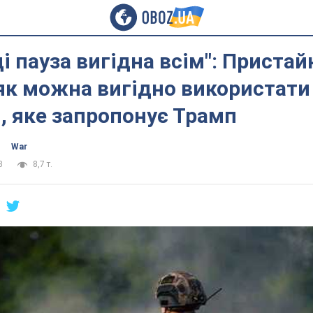
і пауза вигідна всім": Пристай
як можна вигідно використати
, яке запропонує Трамп
War
3
8,7 т.