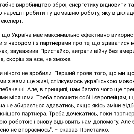
абне виробництво зброї, енергетику відновити т
о нарешті робити ту домашню роботу, яку відклад
 експерт.
, що Україна має максимально ефективно використа
и з народом і з партнерами про те, що здаватися 
ак, зауважиив Пристайко, виграти війну без амер
а, скоріш за все, не зможе.
ми нічого не зробили. Перший прояв того, що ми щ
 ми з вами ще живі, спілкуємось українською мово
лебаченні. Але, в принципі, нам багато чого ще тре
ми місяцями. Треба пояснити собі і європейцям, щ
їна не збирається здаватись, якщо якісь зміни від
нішого партнера. Треба дочекатись, поки партнер
 роботою і знову відновить нам допомогу. Але б
сно не впораємось", – сказав Пристайко.