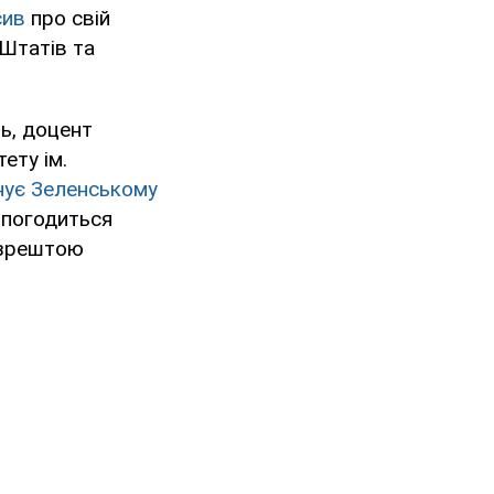
сив
про свій
Штатів та
ь, доцент
ету ім.
нує Зеленському
е погодиться
б зрештою