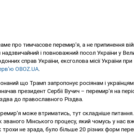
аме про тимчасове перемир'я, а не припинення вій
 надзвичайний і повноважний посол України у Велик
рдонних справ України, ексголова місії України пр
терв'ю OBOZ.UA
.
наний що Трамп запропонує росіянам і українцям
начав президент Сербії Вучич – перемир'я на пері
здва до православного Різдва.
еремир'я може втриматись, тут складніше питання.
 званого Мінського процесу, який чомусь у нас вж
 трохи не зрада, було більше 20 різних форм перем