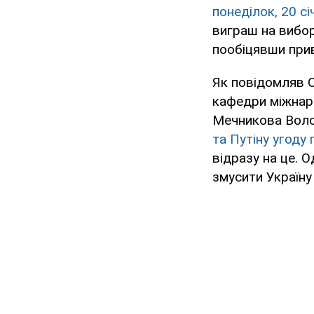
понеділок, 20 с
виграш на вибо
пообіцявши прив
Як повідомляв 
кафедри міжнаро
Мечникова Воло
та Путіну угоду
відразу на це. О
змусити Україну