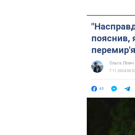
"Насправд
пояснив, 
перемир'я
Ольга Ліпич
7.11.2024 00:5
63