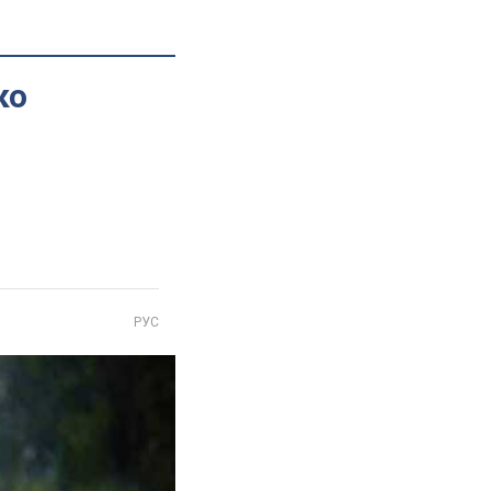
ко
РУС