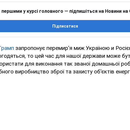
 першими у курсі головного — підпишіться на Новини на
Підписатися
Трамп
запропонує перемир'я миж Україною и Росією
огодяться, то цей час для нашої держави може бу
ристати для виконання так званої домашньої роб
ного виробництво зброї та захисту об'єктів енерг