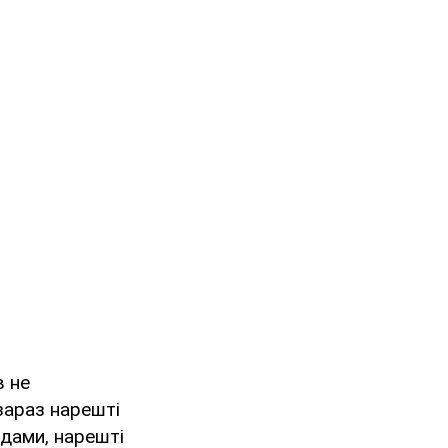
в не
зараз нарешті
рдами, нарешті