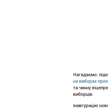
Нагадаємо: ліде
на виборах пре
та чинну віцепр
виборців.
Інавгурацію но