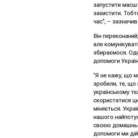
запустити масшт
захистити. Тобт
час", – зазначив
Він переконаний
але комунікуват
збираємося. Одн
допомоги Україн
"Я не кажу, що 
зробили, те, що
українському те
скористатися ци
міняється. Укра
нашого найпотуж
своєю домашньою
допомоги ми дій