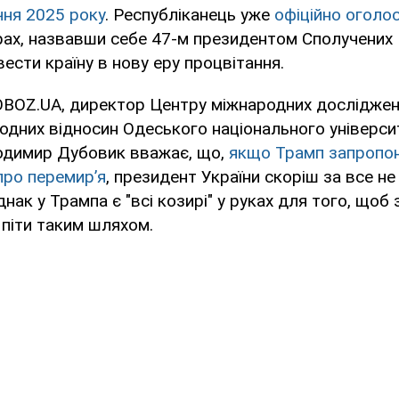
ічня 2025 року
. Республіканець уже
офіційно оголо
рах, назвавши себе 47-м президентом Сполучених 
ести країну в нову еру процвітання.
OBOZ.UA, директор Центру міжнародних досліджен
дних відносин Одеського національного університ
димир Дубовик вважає, що,
якщо Трамп запропо
 про перемирʼя
, президент України скоріш за все н
днак у Трампа є "всі козирі" у руках для того, що
 піти таким шляхом.