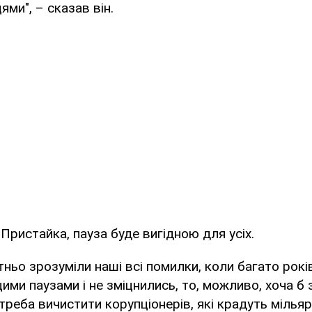
ми", – сказав він.
Пристайка, пауза буде вигідною для усіх.
ньо зрозуміли наші всі помилки, коли багато рокі
ими паузами і не зміцнились, то, можливо, хоча б 
треба вичистити корупціонерів, які крадуть мілья