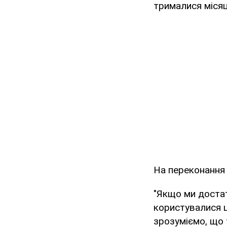
трималися місяця
На переконання 
"Якщо ми достат
користувалися ц
зрозуміємо, що 