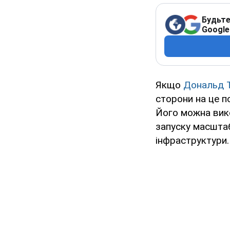
Будьте
Google
Якщо
Дональд 
сторони на це п
Його можна вико
запуску масштаб
інфраструктури.