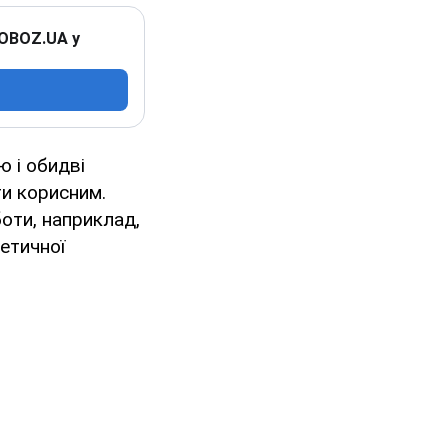
 OBOZ.UA у
 і обидві
ти корисним.
оти, наприклад,
етичної