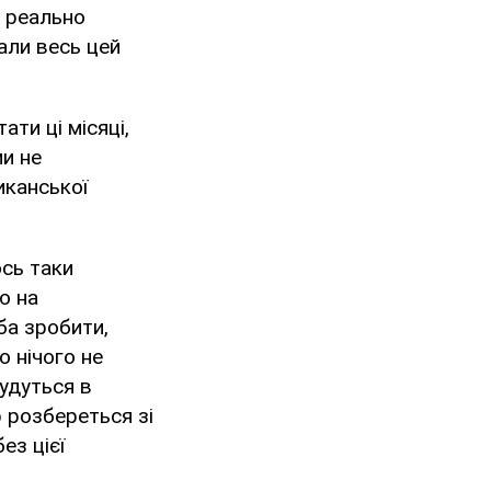
а реально
али весь цей
ти ці місяці,
ми не
иканської
ось таки
ю на
ба зробити,
о нічого не
будуться в
 розбереться зі
ез цієї