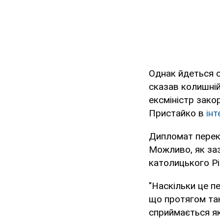
Однак йдеться с
сказав колишній
ексміністр зако
Пристайко в
ін
Дипломат переко
Можливо, як заз
католицького Рі
"Наскільки це п
що протягом так
сприймається як