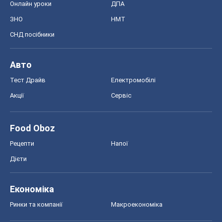
Рецепти
Напої
Дієти
Економіка
Ринки та компанії
Макроекономіка
MedOboz
Новини медицини
MAMACLUB
Шоу
Афіша
Плітки
Краса
Мода
Жіночий журнал