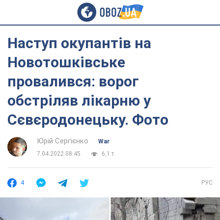
Наступ окупантів на
Новотошківське
провалився: ворог
обстріляв лікарню у
Сєвєродонецьку. Фото
Юрій Сергієнко
War
7.04.2022 08:45
6,1 т.
4
РУС