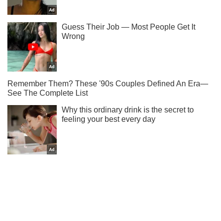
Підпишись на наш Telegram. Надсилаємо лише "гарячі"
новини!
Підписатись
Підписатись