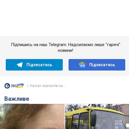
Наступ окупантів на...
Важливе
У Львові жінка спровокувала конфлікт,
розмовляючи російською мовою у маршрутці:
поліція склала адмінпротокол. Відео
На місце події прибули патрульні поліцейські та слідчо-
оперативна група