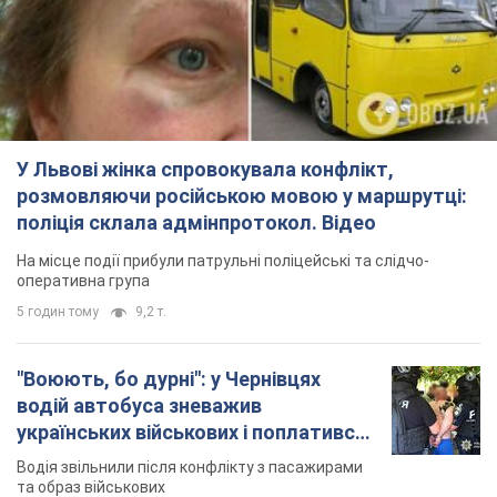
5 годин тому
9,2 т.
"Воюють, бо дурні": у Чернівцях
водій автобуса зневажив
українських військових і поплатився.
Відео
Водія звільнили після конфлікту з пасажирами
та образ військових
8 годин тому
8,4 т.
"Не слідкує за сексуальністю": у
Києві консультант салону краси
образив жінку після хімієтерапії,
розгорівся скандал. Фото
Працівник салону почав надавати оцінку
зовнішності жінки, сказавши, що вона носить
"чоловічу стрижку"
2 години тому
10,8 т.