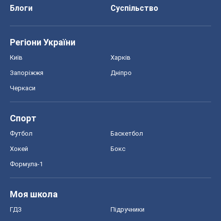
Футбол
Баскетбол
Хокей
Бокс
Формула-1
Моя школа
ГДЗ
Підручники
Онлайн уроки
ДПА
ЗНО
НМТ
СНД посібники
Авто
Тест Драйв
Електромобілі
Акції
Сервіс
Food Oboz