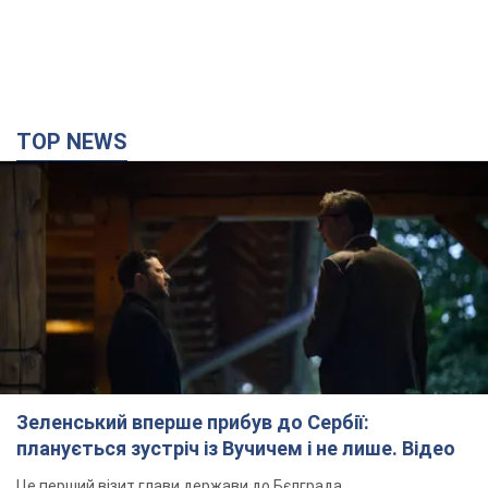
Зеленський вперше прибув до Сербії:
планується зустріч із Вучичем і не лише. Відео
Це перший візит глави держави до Бєлграда
годину тому
65,9 т.
"Верніть Федорова": у містах України 23-й день
поспіль тривають масові мітинги з
картонками. Фото і відео
Учасники акцій продовжують серію щоденних протестів
2 години тому
1,9 т.
Сенат США схвалив законопроєкт Грема про