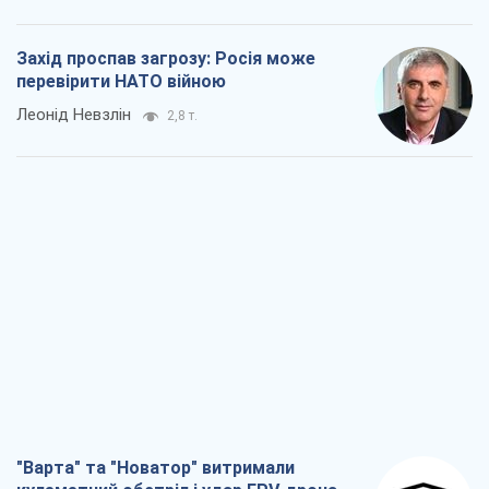
"Варта" та "Новатор" витримали
кулеметний обстріл і удар FPV-дрона,
врятувавши життя офіцеру ЗСУ
Українська Бронетехніка
2,8 т.
КНДР як каталізатор війни, або Про
новий етап російсько-
північнокорейського союзу
Олексій Кущ
3,0 т.
Вихід до еліти ЧС та тріумф "Сокола":