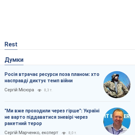
насправді диктує темп війни
Сергій Місюра
8,3 т.
"Ми вже проходили через гірше": Україні
не варто піддаватися зневірі через
ракетний терор
Сергій Марченко, експерт
8,0 т.
Захід проспав загрозу: Росія може
перевірити НАТО війною
Леонід Невзлін
2,8 т.