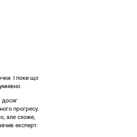
чки. І поки що
умнівно.
 досяг
ного прогресу.
о, але схоже,
начив експерт.