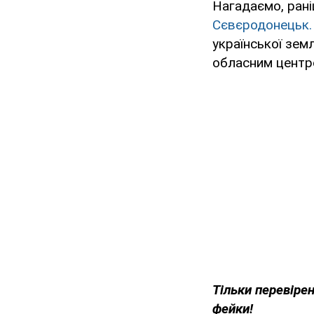
Нагадаємо, ран
Сєвєродонецьк.
української зем
обласним центро
Тільки перевірен
фейки!