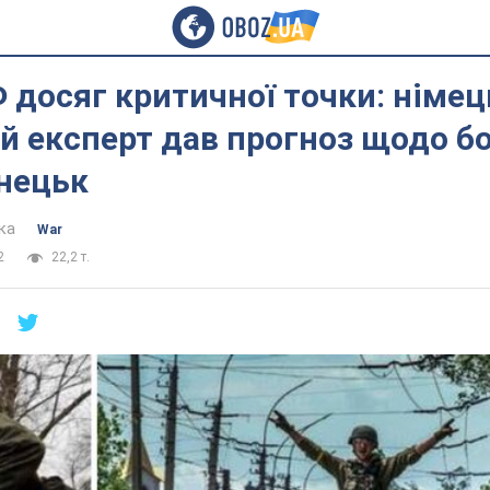
 досяг критичної точки: німе
й експерт дав прогноз щодо бо
нецьк
ка
War
2
22,2 т.