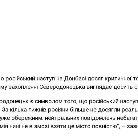
що російський наступ на Донбасі досяг критичної то
ому захопленні Сєвєродонецька виглядає досить с
родонецьк є символом того, що російський наступ
. За кілька тижнів росіяни більше не досягли реаль
уже обережним: нейтральних повідомлень небагат
ія нині не в змозі взяти це місто повністю", – заз