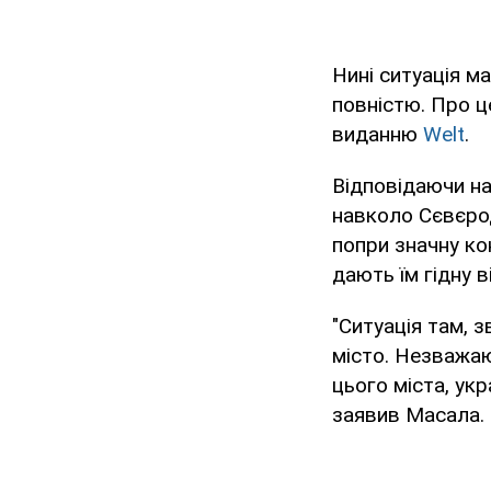
Нині ситуація м
повністю. Про ц
виданню
Welt
.
Відповідаючи на 
навколо Сєвєрод
попри значну кон
дають їм гідну ві
"Ситуація там, з
місто. Незважаю
цього міста, укр
заявив Масала.