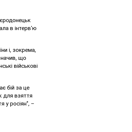
євєродонецьк
ала в інтерв'ю
ни і, зокрема,
значив, що
нські військові
ає бій за це
к для взяття
я у росіян", –