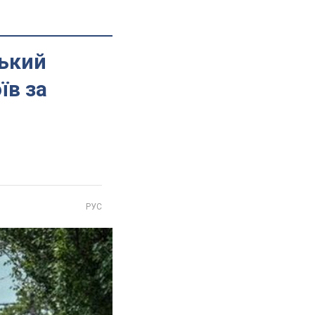
цький
їв за
РУС