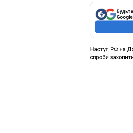
Будьте
Google
Наступ РФ на До
спроби захопити