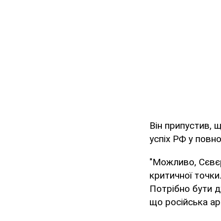
Він припустив, 
успіх РФ у повн
"Можливо, Сєвє
критичної точки
Потрібно бути д
що російська арм