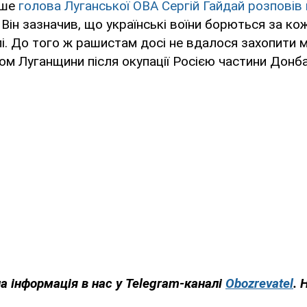
іше
голова Луганської ОВА Сергій Гайдай розповів 
Він зазначив, що українські воїни борються за к
лі. До того ж рашистам досі не вдалося захопити м
м Луганщини після окупації Росією частини Донба
а інформація в нас у Telegram-каналі
Obozrevatel
. 