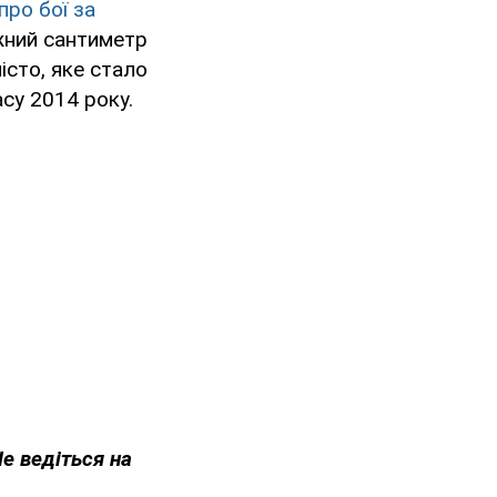
про бої за
ожний сантиметр
істо, яке стало
су 2014 року.
Не ведіться на