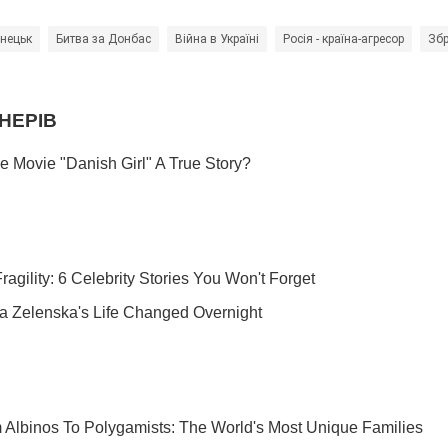
онецьк
Битва за Донбас
Війна в Україні
Росія - країна-агресор
Збр