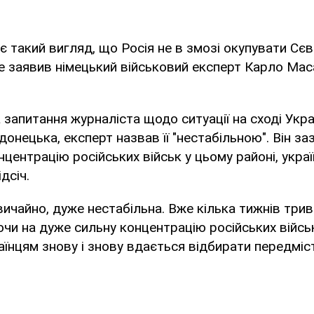
ає такий вигляд, що Росія не в змозі окупувати С
е заявив німецький військовий експерт Карло Мас
запитання журналіста щодо ситуації на сході Украї
онецька, експерт назвав її "нестабільною". Він за
центрацію російських військ у цьому районі, украї
дсіч.
вичайно, дуже нестабільна. Вже кілька тижнів трив
чи на дуже сильну концентрацію російських війсь
аїнцям знову і знову вдається відбирати передміст