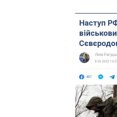
Наступ РФ
військови
Сєвєродо
Лілія Рагуць
8.06.2022 14:3
407