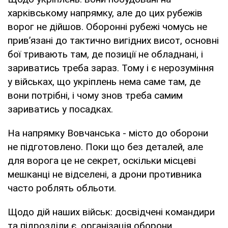
харківському напрямку, але до цих рубежів
ворог не дійшов. Оборонні рубежі чомусь не
привʼязані до тактично вигідних висот, основні
бої тривають там, де позиції не обладнані, і
зариватись треба зараз. Тому і є нерозуміння
у військах, що укріплень нема саме там, де
вони потрібні, і чому знов треба самим
зариватись у посадках.
На напрямку Вовчанська - місто до оборони
не підготовлено. Поки що без деталей, але
для ворога це не секрет, оскільки місцеві
мешканці не відселені, а дрони противника
часто роблять обльоти.
Щодо дій наших військ: досвідчені командири
та підрозділи є, організація оборони,