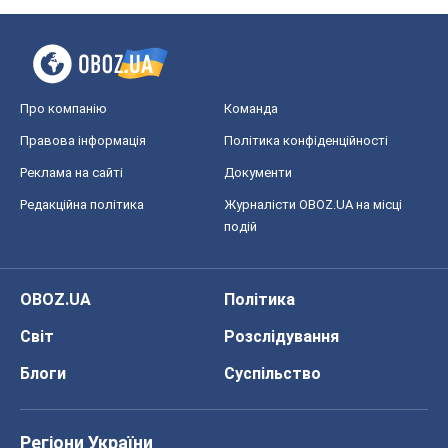
Світ
Розслідування
Блоги
Суспільство
Регіони України
Київ
Харків
Запоріжжя
Дніпро
Черкаси
Спорт
Футбол
Баскетбол
Хокей
Бокс
Формула-1
Моя школа