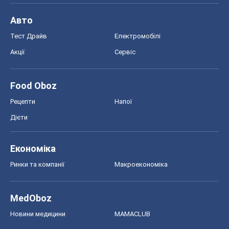
MedOboz
Новини медицини
MAMACLUB
Шоу
Афіша
Плітки
Краса
Мода
Жіночий журнал