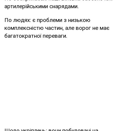
артилерійськими снарядами.
По людях: є проблеми з низькою
комплексністю частин, але ворог не має
багатократної переваги.
Щодо укріплень: вони побудовані на