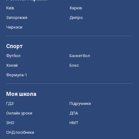
ГДЗ
Підручники
Онлайн уроки
ДПА
ЗНО
НМТ
СНД посібники
Авто
Тест Драйв
Електромобілі
Акції
Сервіс
Food Oboz
Рецепти
Напої
Дієти
Економіка
Ринки та компанії
Макроекономіка