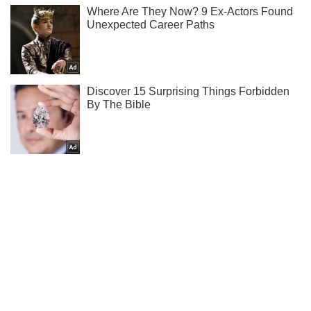
Тисни! Підписуйся! Читай тільки найкраще!
Підписатись
Підписатись
Наступ в Харківській...
Важливе