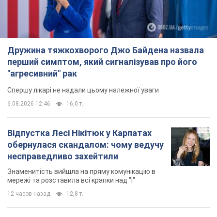
Знаменитість вийшла на пряму комунікацію в
мережі та розставила всі крапки над "і"
12 часов назад
12,8 т.
"Динамо" з перемоги стартувало у
кваліфікації Ліги конференцій. Відео
Матч відбувся в Любліні
7 часов назад
2,0 т.