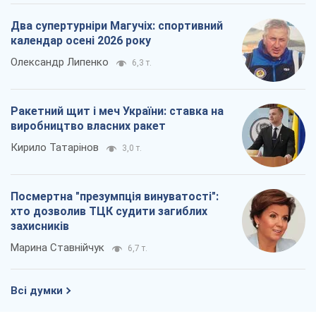
Марина Ставнійчук
6,7 т.
Всі думки
Про компанію
Команда
Правова інформація
Політика конфіденційності
Реклама на сайті
Документи
Редакційна політика
Журналісти OBOZ.UA на місці
подій
OBOZ.UA
Політика