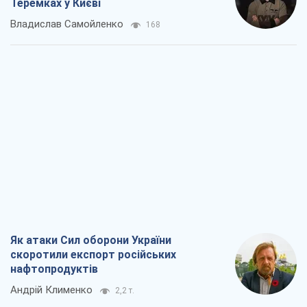
Як атаки Сил оборони України
скоротили експорт російських
нафтопродуктів
Андрій Клименко
2,2 т.
Два супертурніри Магучіх: спортивний
календар осені 2026 року
Олександр Липенко
6,3 т.
Ракетний щит і меч України: ставка на
виробництво власних ракет
Кирило Татарінов
3,0 т.
Посмертна "презумпція винуватості":
хто дозволив ТЦК судити загиблих
захисників