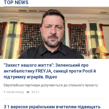
Європейські партнери долучаються до спільного проєкту
9 часов назад
66,2 т.
З 1 вересня українським вчителям підвищать
зарплати: Корецький розкрив деталі
Одночасно з підвищенням зарплат педагогам уряд
анонсував збільшення студентських стипендій
5 часов назад
3,3 т.
"Нам теж вони потрібні": Трамп відповів на
прохання Зеленського щодо передачі Україні
ракет для Patriot
Американські запаси окремих боєприпасів обмежені
4 часа назад
750