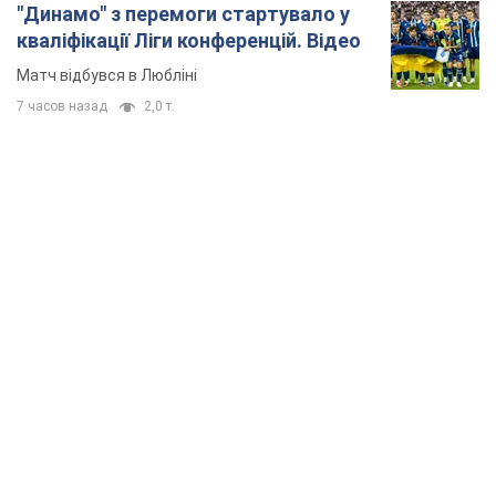
TOP NEWS
"Захист нашого життя": Зеленський про
антибалістику FREYJA, санкції проти Росії й
підтримку аграріїв. Відео