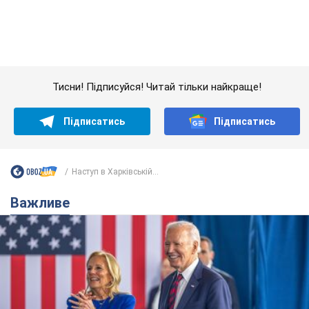
Дружина тяжкохворого Джо Байдена назвала
перший симптом, який сигналізував про його
"агресивний" рак
Спершу лікарі не надали цьому належної уваги
6.08.2026 12:46
16,0 т.
Відпустка Лесі Нікітюк у Карпатах
обернулася скандалом: чому ведучу
несправедливо захейтили