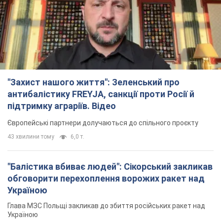
підтримку аграріїв. Відео
Європейські партнери долучаються до спільного проєкту
43 хвилини тому
6,0 т.
"Балістика вбиває людей": Сікорський закликав
обговорити перехоплення ворожих ракет над
Україною
Глава МЗС Польщі закликав до збиття російських ракет над
Україною
годину тому
2,1 т.
Податкова передасть Міноборони дані про
чоловіків 18-60 років: для чого це потрібно
Це потрібно для перевірки військового обліку
2 години тому
9,8 т.