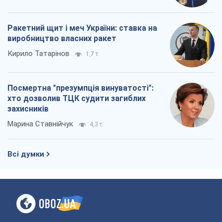
захисників
Марина Ставнійчук
4,3 т.
Всі думки
Про компанію
Команда
Правова інформація
Політика конфіденційності
Реклама на сайті
Документи
Редакційна політика
Журналісти OBOZ.UA на місці
подій
OBOZ.UA
Політика