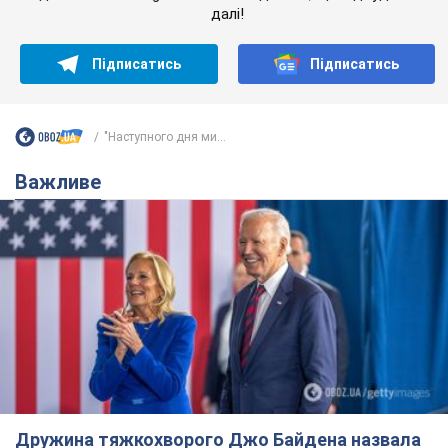
Дружина тяжкохворого Джо Байдена назвала
перший симптом, який сигналізував про його
"агресивний" рак
Спершу лікарі не надали цьому належної уваги
8 годин тому
12,1 т.
Її вбила Росія: померла 13-річна
дівчинка, поранена внаслідок