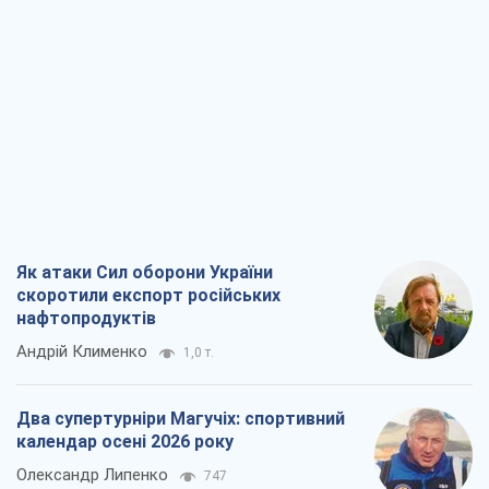
Як атаки Сил оборони України
скоротили експорт російських
нафтопродуктів
Андрій Клименко
1,0 т.
Два супертурніри Магучіх: спортивний
календар осені 2026 року
Олександр Липенко
747
Ракетний щит і меч України: ставка на
виробництво власних ракет
Кирило Татарінов
1,7 т.
Посмертна "презумпція винуватості":
хто дозволив ТЦК судити загиблих