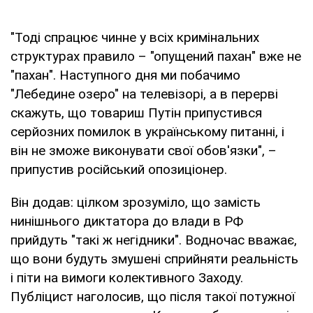
"Тоді спрацює чинне у всіх кримінальних
структурах правило – "опущений пахан" вже не
"пахан". Наступного дня ми побачимо
"Лебедине озеро" на телевізорі, а в перерві
скажуть, що товариш Путін припустився
серйозних помилок в українському питанні, і
він не зможе виконувати свої обов'язки", –
припустив російський опозиціонер.
Він додав: цілком зрозуміло, що замість
нинішнього диктатора до влади в РФ
прийдуть "такі ж негідники". Водночас вважає,
що вони будуть змушені сприйняти реальність
і піти на вимоги колективного Заходу.
Публіцист наголосив, що після такої потужної