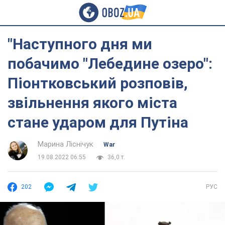
"Наступного дня ми
побачимо "Лебедине озеро":
Піонтковський розповів,
звільнення якого міста
стане ударом для Путіна
Марина Ліснічук
War
19.08.2022 06:55
36,0 т.
202
РУС