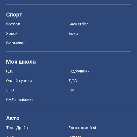
Моя школа
ГДЗ
Підручники
Онлайн уроки
ДПА
ЗНО
НМТ
СНД посібники
Авто
Тест Драйв
Електромобілі
Акції
Сервіс
Food Oboz
Рецепти
Напої
Дієти
Економіка