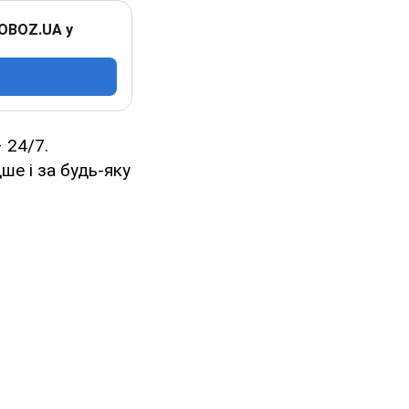
 OBOZ.UA у
 24/7.
ше і за будь-яку