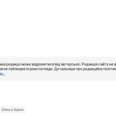
ка редакції може відрізнятися від авторської. Редакція сайту не в
рагне публікувати різні погляди. Детальніше про редакційну політи
...
Війна в Україні