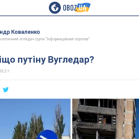
ндр Коваленко
політичний оглядач групи "Інформаційний спротив"
іщо путіну Вугледар?
20,2 т.