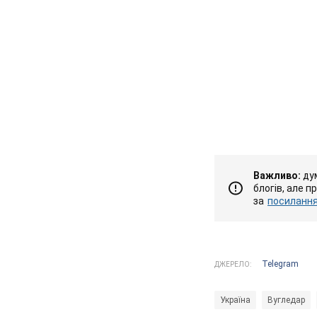
Важливо:
дум
блогів, але п
за
посиланням
Telegram
ДЖЕРЕЛО:
Україна
Вугледар