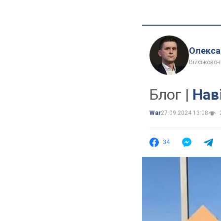
Олекса
Військово-
Блог |
Нав
War
27.09.2024 13:08
34