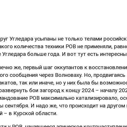
руг Угледара усыпаны не только телами российск
Такого количества техники РОВ не применяли, равно
е Угледара больше года. И вот тут есть интересн
нечно же, первый шаг оккупантов к восстановлен
го сообщения через Волноваху. Но, продвигаясь 
катов, так или иначе, но у них была бы возможно
развернуть бои загород к концу 2024 – началу 202
мандование РОВ максимально катализировало, ос
 сентября. И надо же, что происходит на другом
 – в Курской области.
ти у РОВ, начавшееся эпическое контрнаступление