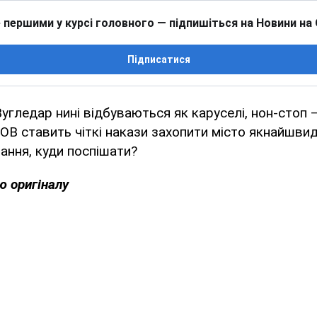
 першими у курсі головного — підпишіться на Новини на
Підписатися
угледар нині відбуваються як каруселі, нон-стоп –
В ставить чіткі накази захопити місто якнайшвид
тання, куди поспішати?
ю оригіналу