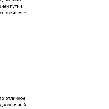
цией путин
 справился с
это отличное
однозначный