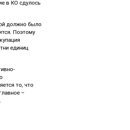
ие в КО сдулось
рой должно было
ится. Поэтому
ккупация
отни единиц
тивно-
о
ется то, что
главное –
.