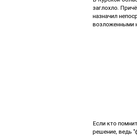
заглохло. Причё
назначил непос
возложенными н
Если кто помнит
решение, ведь 