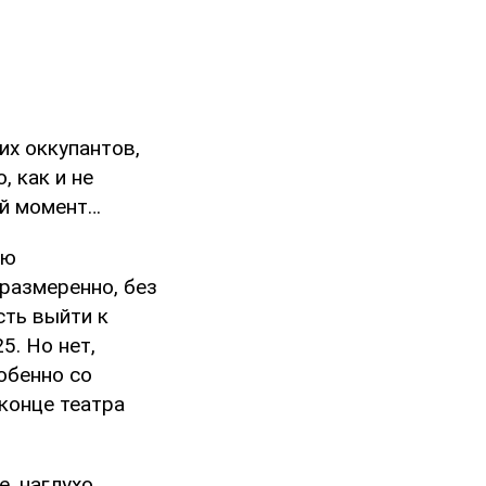
их оккупантов,
, как и не
ый момент…
ию
размеренно, без
сть выйти к
5. Но нет,
обенно со
 конце театра
, наглухо