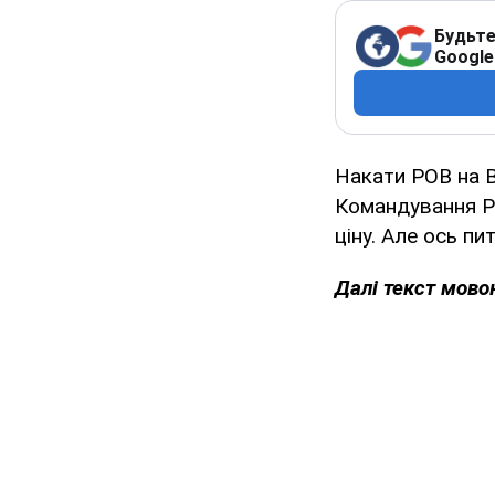
Будьте
Google
Накати РОВ на В
Командування РО
ціну. Але ось пи
Далі текст мово