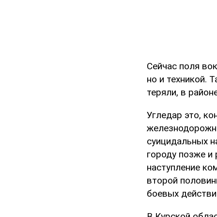
Сейчас поля вок
но и техникой. 
теряли, в район
Угледар это, ко
железнодорожно
суицидальных на
городу позже и 
наступление ко
второй половины
боевых действий
В Курской облас