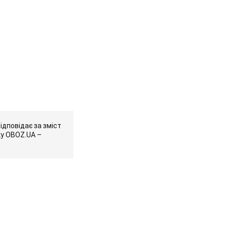
ідповідає за зміст
ку OBOZ.UA –