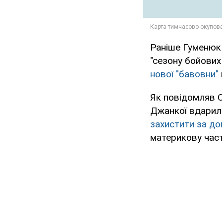
Раніше Гуменюк 
"сезону бойових
нової "бавовни"
Як повідомляв O
Джанкої вдарил
захистити за д
материкову част