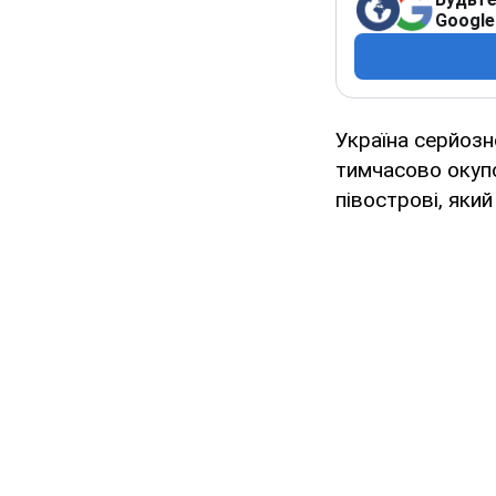
Google
Україна серйозн
тимчасово окупо
півострові, яки