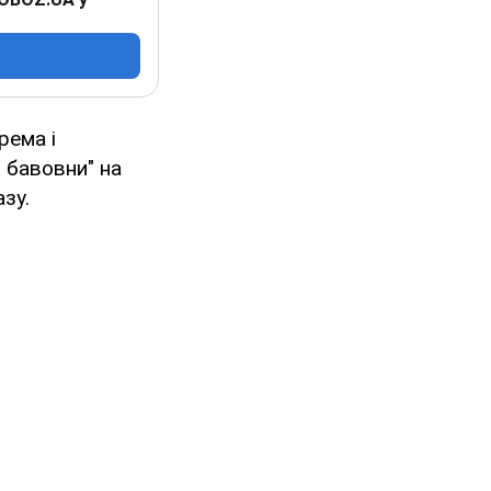
рема і
 бавовни" на
зу.