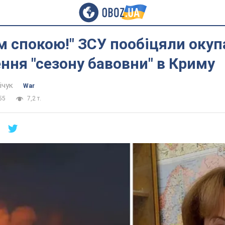
їм спокою!" ЗСУ пообіцяли оку
ня "сезону бавовни" в Криму
ічук
War
55
7,2 т.