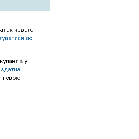
чаток нового
туватися до
купантів у
 здатна
– і свою