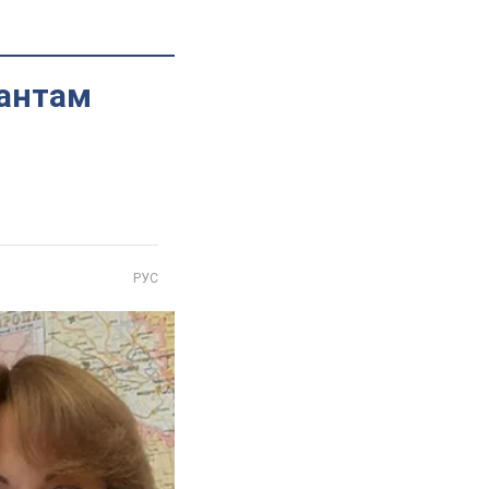
пантам
РУС