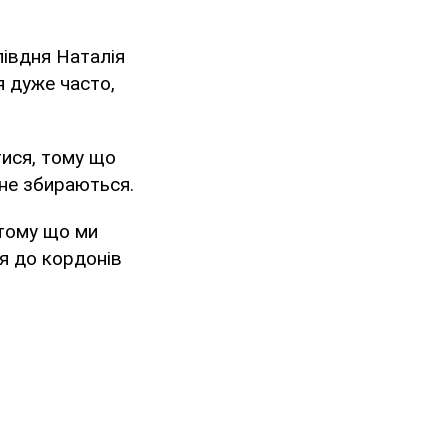
півдня Наталія
я дуже часто,
тися, тому що
 не збираються.
 тому що ми
я до кордонів