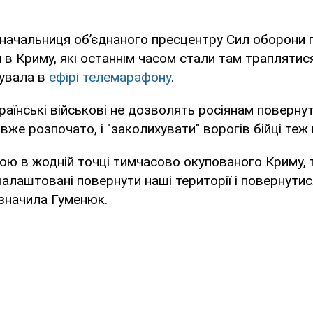
начальниця об’єднаного пресцентру Сил оборони 
 в Криму, які останнім часом стали там траплятис
увала в
ефірі телемарафону
.
українські військові не дозволять росіянам поверну
 вже розпочато, і "заколихувати" ворогів бійці теж
кою в жодній точці тимчасово окупованого Криму,
алаштовані повернути наші території і повернутис
азначила Гуменюк.