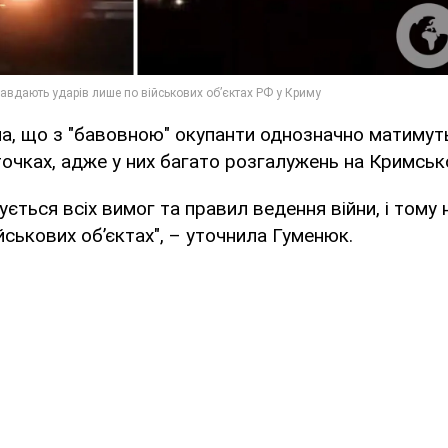
а, що з "бавовною" окупанти однозначно матимут
 точках, адже у них багато розгалужень на Кримськ
ється всіх вимог та правил ведення війни, і тому 
йськових об’єктах", – уточнила Гуменюк.