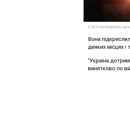
Вона підкреслил
деяких місцях і
"Україна дотриму
винятково по ві