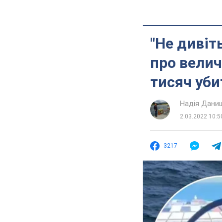
"Не дивіт
про велич
тисяч уби
Надія Дани
2.03.2022 10:5
3217