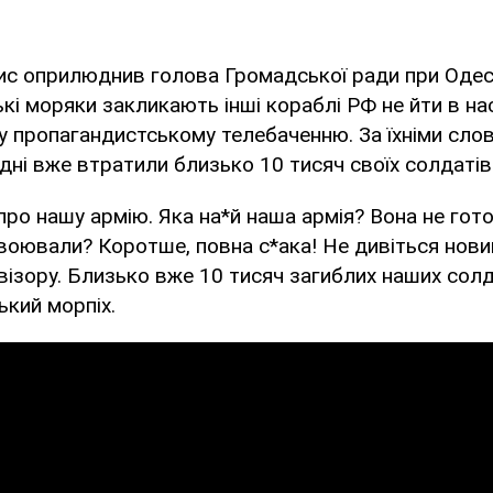
ис оприлюднив голова Громадської ради при Одес
ькі моряки закликають інші кораблі РФ не йти в нас
му пропагандистському телебаченню. За їхніми слов
одні вже втратили близько 10 тисяч своїх солдатів
про нашу армію. Яка на*й наша армія? Вона не гото
воювали? Коротше, повна с*ака! Не дивіться нови
візору. Близько вже 10 тисяч загиблих наших солда
ький морпіх.