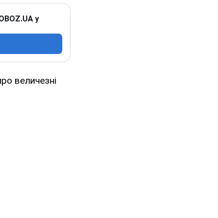
 OBOZ.UA у
про величезні