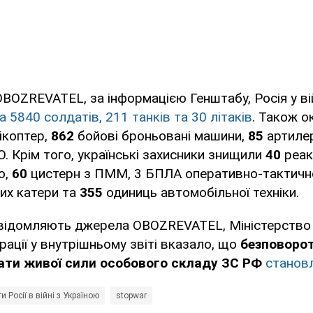
BOZREVATEL, за інформацією Генштабу, Росія у ві
 5840 солдатів, 211 танків та 30 літаків
. Також о
ікоптер,
862
бойові броньовані машини,
85
артилер
. Крім того, українські захисники знищили
40
реак
ю,
60
цистерн з ПММ, 3 БПЛА оперативно-тактично
их катери та
355
одиниць автомобільної техніки.
овідомляють джерела OBOZREVATEL, Міністерство
рації у внутрішньому звіті вказало, що
безповорот
ати живої сили особового складу ЗС РФ
становл
и Росії в війні з Україною
stopwar