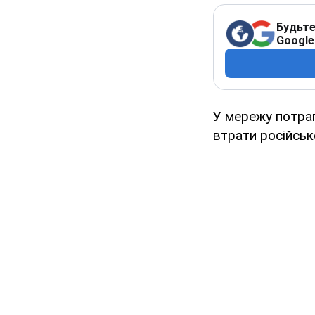
Будьте
Google
У мережу потрап
втрати російської