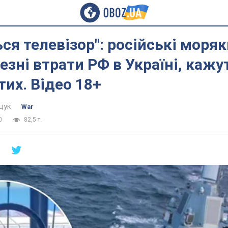
ься телевізор": російські моря
езні втрати РФ в Україні, кажу
тих. Відео 18+
щук
War
0
82,5 т.