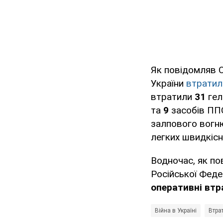
Як повідомляв O
України
втратила
втратили
31
гел
та
9
засобів ППО
залпового вогн
легких швидкісн
Водночас, як п
Російської Феде
оперативні втр
Війна в Україні
Втрат