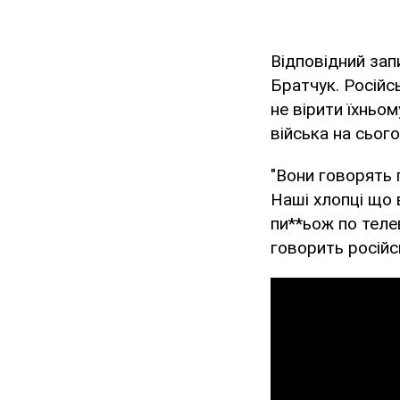
Відповідний зап
Братчук. Російс
не вірити їхньо
війська на сьог
"Вони говорять 
Наші хлопці що 
пи**ьож по теле
говорить російс