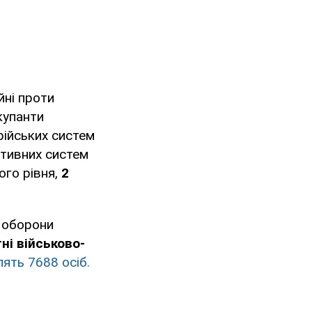
йні проти
купанти
ійських систем
тивних систем
го рівня,
2
 оборони
ні військово-
ять 7688 осіб.