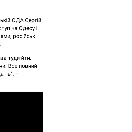
ькій ОДА Сергій
туп на Одесу і
ами, російські
.
ва туди йти.
ни. Все повний
тів", –