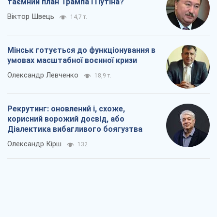
таємний план Трампа і Путіна?
Віктор Швець
14,7 т.
Мінськ готується до функціонування в
умовах масштабної воєнної кризи
Олександр Левченко
18,9 т.
Рекрутинг: оновлений і, схоже,
корисний ворожий досвід, або
Діалектика вибагливого боягузтва
Олександр Кірш
132