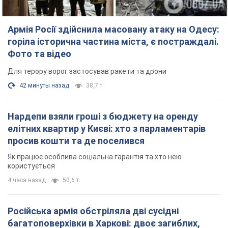
Армія Росії здійснила масовану атаку на Одесу:
горіла історична частина міста, є постраждалі.
Фото та відео
Для терору ворог застосував ракети та дрони
42 минуты назад
38,7 т.
Нардепи взяли гроші з бюджету на оренду
елітних квартир у Києві: хто з парламентарів
просив кошти та де поселився
Як працює особлива соціальна гарантія та хто нею
користується
4 часа назад
50,6 т.
Російська армія обстріляла дві сусідні
багатоповерхівки в Харкові: двоє загиблих,