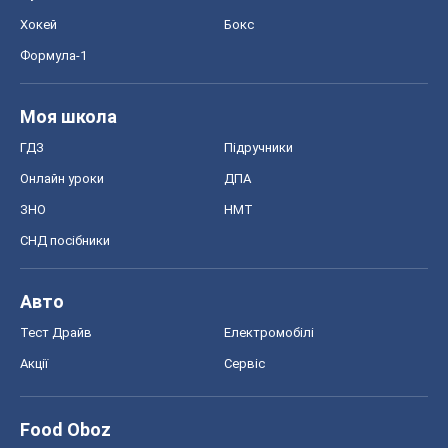
Хокей
Бокс
Формула-1
Моя школа
ГДЗ
Підручники
Онлайн уроки
ДПА
ЗНО
НМТ
СНД посібники
Авто
Тест Драйв
Електромобілі
Акції
Сервіс
Food Oboz