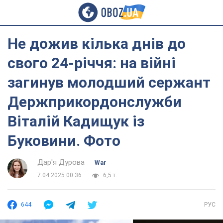
Не дожив кілька днів до
свого 24-річчя: на війні
загинув молодший сержант
Держприкордонслужби
Віталій Кадищук із
Буковини. Фото
Дар'я Дурова
War
7.04.2025 00:36
6,5 т.
644
РУС