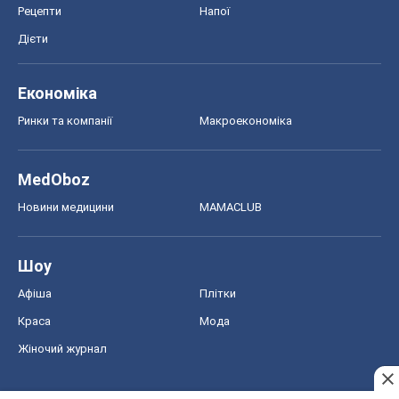
Рецепти
Напої
Дієти
Економіка
Ринки та компанії
Макроекономіка
MedOboz
Новини медицини
MAMACLUB
Шоу
Афіша
Плітки
Краса
Мода
Жіночий журнал