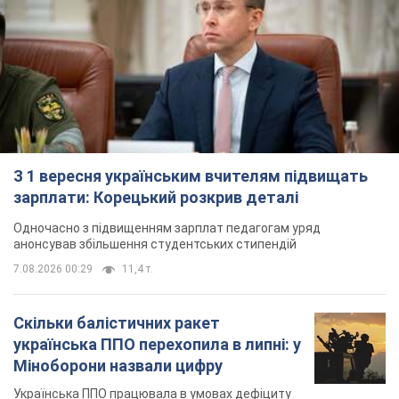
Ауріка Ротару через суд змінила
свою пенсію, на яку раніше
жалілася: скільки отримувала
співачка
У виплату не врахували зарплатню артистки за
час роботи в Чернівецькій філармонії
через 11 часов