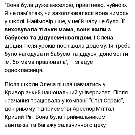
"Вона була дуже веселою, привітною, чуйною.
Я не пам'ятаю, чи захоплювалася вона чимось
у школі. Найімовірніше, у неї й часу не було. Її
виховувала тільки мама, вони жили з
бабусею та дідусем-інвалідом
. І Олена
щодня після уроків поспішала додому. Їй треба
було нагодувати бабусю та дідуся, допомогти
їм, бо мама працювала", – згадує
однокласниця.
Після школи Олена пішла навчатись у
Криворізький національний університет. Після
навчання працювала у компанії "Стіл Сервіс",
дочірньому підприємстві АрселорМіттал
Кривий Ріг. Вона була приймальником
вантажів та багажу залізничного цеху.