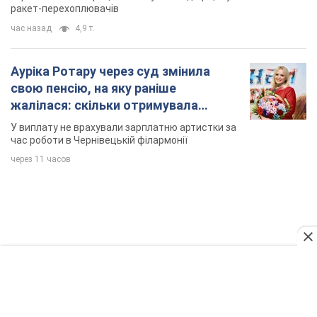
TOP NEWS
Мобільні оператори підвищили тарифи "до
межі", але якість зв'язку деградувала: чи варто
скаржитись на ціни
Чому ціни на мобільний зв'язок зросли у кілька разів і як
поліпшити якість інтернету на телефоні