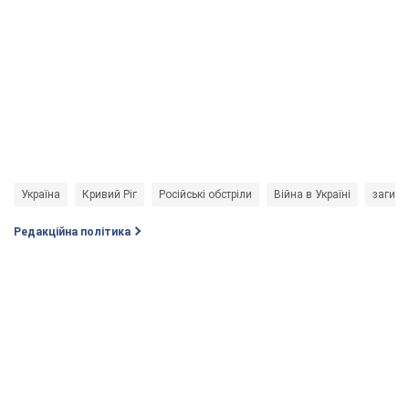
Україна
Кривий Ріг
Російські обстріли
Війна в Україні
загину
Редакційна політика