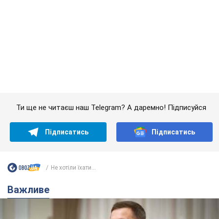
З 1 вересня українським вчителям підвищать
зарплати: Корецький розкрив деталі
Одночасно з підвищенням зарплат педагогам уряд
анонсував збільшення студентських стипендій
7.08.2026 00:29
11,4 т.
Скільки балістичних ракет
українська ППО перехопила в липні: у
Міноборони назвали цифру
Українська ППО працювала в умовах дефіциту
ракет-перехоплювачів
час назад
4,9 т.