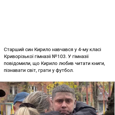
Старший син Кирило навчався у 4-му класі
Криворізької гімназії №103. У гімназії
повідомили, що Кирило любив читати книги,
пізнавати світ, грати у футбол.