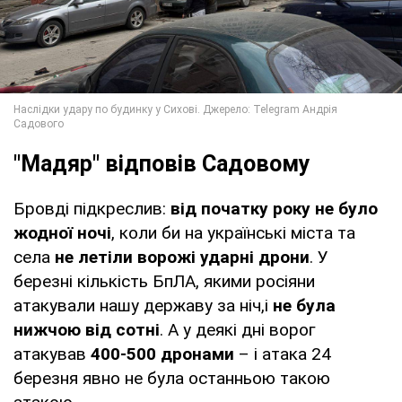
"Мадяр" відповів Садовому
Бровді підкреслив:
від початку року не було
жодної ночі
, коли би на українські міста та
села
не летіли ворожі ударні дрони
. У
березні кількість БпЛА, якими росіяни
атакували нашу державу за ніч,і
не була
нижчою від сотні
. А у деякі дні ворог
атакував
400-500 дронами
– і атака 24
березня явно не була останньою такою