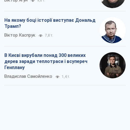
дерев заради теплотраси і всупереч
Генплану
Владислав Самойленко
1,4 т.
Як атаки Сил оборони України
скоротили експорт російських
нафтопродуктів