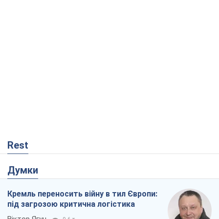
Rest
Думки
Кремль переносить війну в тил Європи:
під загрозою критична логістика
Віктор Ягун
9,6 т.
На якому боці історії виступає Дональд
Трамп?
Віктор Каспрук
7,8 т.
В Києві вирубали понад 300 великих