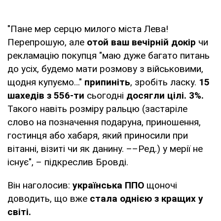
"Пане мер серцю милого міста Лева!
Перепрошую, але
отой ваш вечірній докір
чи
рекламацію покупця "маю дуже багато питань
до усіх, будемо мати розмову з військовими,
щодня купуємо…"
припиніть
, зробіть ласку.
15
шахедів з 556-ти
сьогодні
досягли цілі. 3%.
Такого навіть розміру ральцю (застаріле
слово на позначення подаруна, приношення,
гостинця або хабаря, який приносили при
вітанні, візиті чи як данину. ––Ред.) у мерії не
існує", – підкреслив Бровді.
Він наголосив:
українська ППО
щоночі
доводить, що вже
стала однією з кращих у
світі.