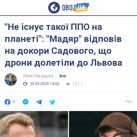
"Не існує такої ППО на
планеті": "Мадяр" відповів
на докори Садового, що
дрони долетіли до Львова
Лілія Рагуцька
War
25.03.2026 14:00
12,1 т.
0
РУС