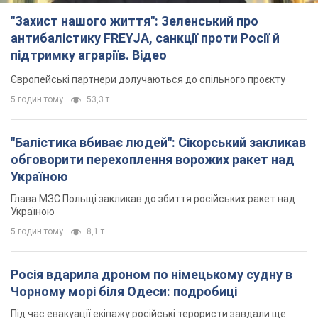
"Балістика вбиває людей": Сікорський закликав
обговорити перехоплення ворожих ракет над
Україною
Глава МЗС Польщі закликав до збиття російських ракет над
Україною
5 годин тому
8,1 т.
Росія вдарила дроном по німецькому судну в
Чорному морі біля Одеси: подробиці
Під час евакуації екіпажу російські терористи завдали ще
одного удару безпілотником по судну
3 години тому
2,6 т.