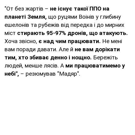
"От без жартів –
не існує такої ППО на
планеті Земля,
що руцями Воінів у глибину
ешелонів та рубежів від передка і до мирних
міст
стирають 95-97% дронів, що атакують.
Хоча звісно,
є над чим працювати.
Не мені
вам поради давати. Але й
не вам дорікати
тим, хто збиває денно і нощно.
Бережіть
людей, менше лясів. А
ми працюватимемо у
небі",
– резюмував "Мадяр".