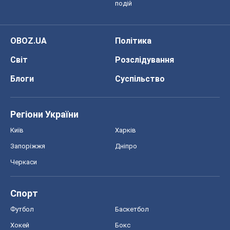
Регіони України
Київ
Харків
Запоріжжя
Дніпро
Черкаси
Спорт
Футбол
Баскетбол
Хокей
Бокс
Формула-1
Моя школа
ГДЗ
Підручники
Онлайн уроки
ДПА
ЗНО
НМТ