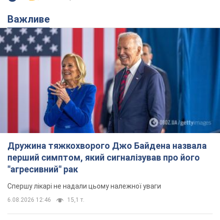
Дружина тяжкохворого Джо Байдена назвала
перший симптом, який сигналізував про його
"агресивний" рак
Спершу лікарі не надали цьому належної уваги
6.08.2026 12:46
15,1 т.
Відпустка Лесі Нікітюк у Карпатах
обернулася скандалом: чому ведучу
несправедливо захейтили
Знаменитість вийшла на пряму комунікацію в
мережі та розставила всі крапки над "і"
7 годин тому
12,0 т.