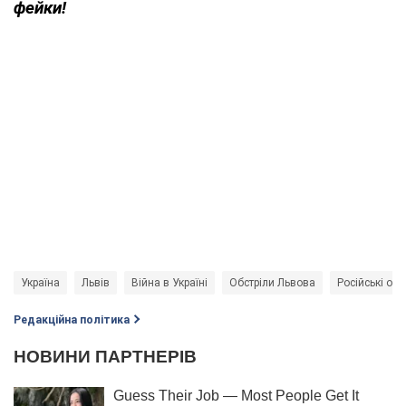
фейки!
Україна
Львів
Війна в Україні
Обстріли Львова
Російські обс
Редакційна політика