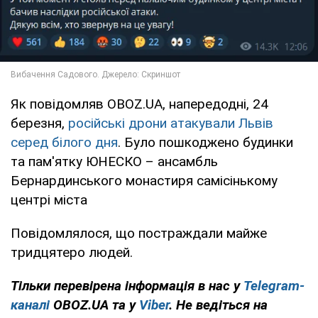
Як повідомляв OBOZ.UA, напередодні, 24
березня,
російські дрони атакували Львів
серед білого дня
. Було пошкоджено будинки
та пам'ятку ЮНЕСКО – ансамбль
Бернардинського монастиря самісінькому
центрі міста
Повідомлялося, що постраждали майже
тридцятеро людей.
Тільки перевірена інформація в нас у
Telegram-
каналі
OBOZ.UA та у
Viber
. Не ведіться на