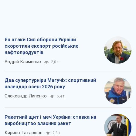
Андрій Клименко
2,0 т.
Два супертурніри Магучіх: спортивний
календар осені 2026 року
Олександр Липенко
5,4 т.
Ракетний щит і меч України: ставка на
виробництво власних ракет
Кирило Татарінов
2,8 т.
Посмертна "презумпція винуватості":
хто дозволив ТЦК судити загиблих
захисників
Марина Ставнійчук
6,3 т.
Всі думки