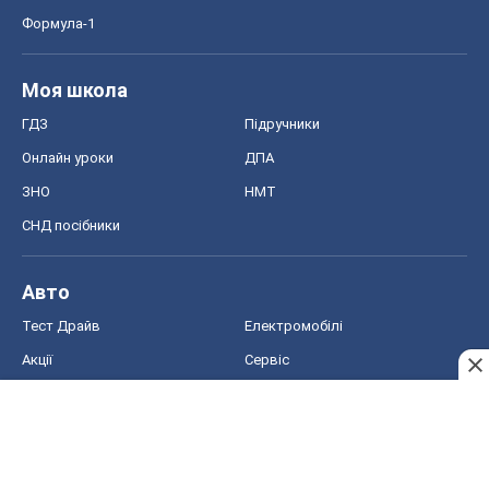
СНД посібники
Авто
Тест Драйв
Електромобілі
Акції
Сервіс
Food Oboz
Рецепти
Напої
Дієти
Економіка
Ринки та компанії
Макроекономіка
MedOboz
Новини медицини
MAMACLUB