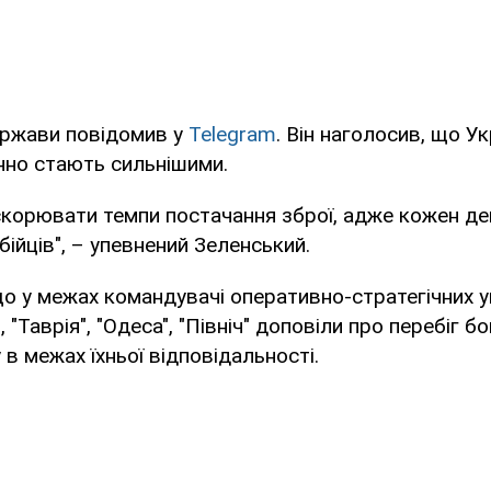
ержави повідомив у
Telegram
. Він наголосив, що Укр
нно стають сильнішими.
скорювати темпи постачання зброї, адже кожен де
бійців", – упевнений Зеленський.
що у межах командувачі оперативно-стратегічних 
, "Таврія", "Одеса", "Північ" доповіли про перебіг б
 в межах їхньої відповідальності.