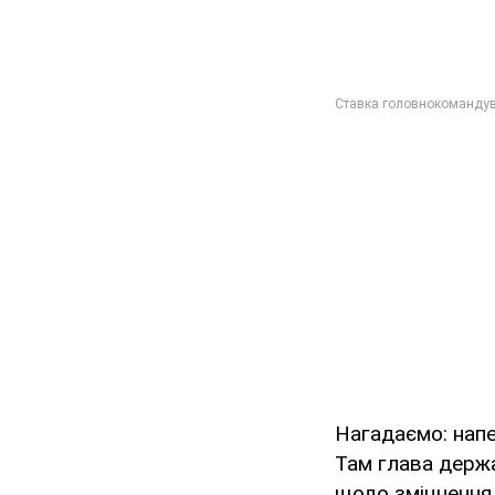
Нагадаємо: нап
Там глава держа
щодо зміцнення