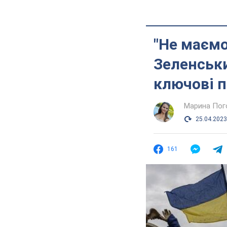
"Не маємо
Зеленськи
ключові 
Марина Пог
25.04.2023
161