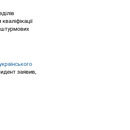
зділів
 кваліфікації
о-штурмових
українського
зидент заявив,