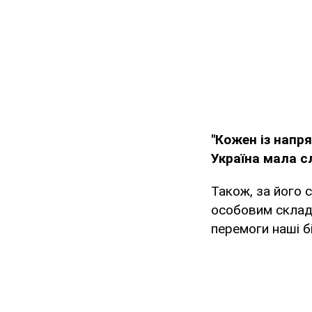
"Кожен із напр
Україна мала сл
Також, за його 
особовим складо
перемоги наші б