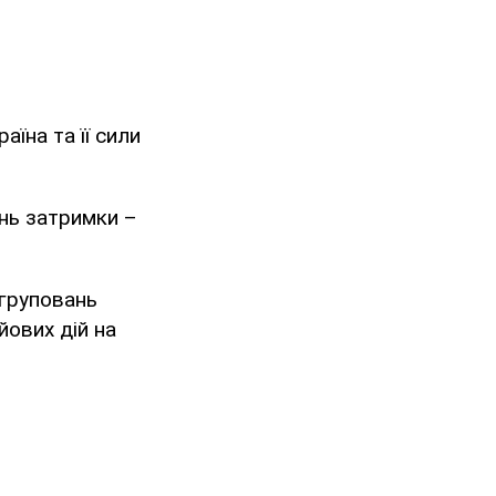
аїна та її сили
нь затримки –
угруповань
ойових дій на