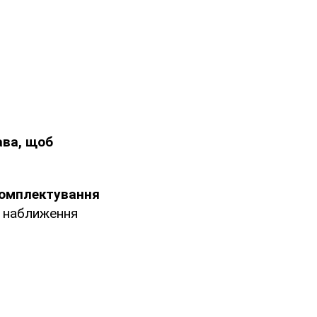
ава, щоб
комплектування
я наближення