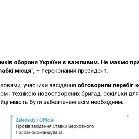
ямків оборони України є важливим. Не маємо пр
абкі місця",
– переконаний президент.
словами, учасники засідання
обговорили перебіг 
м і технікою новостворених бригад, оскільки дл
ійці мають бути забезпечені всім необхідним.