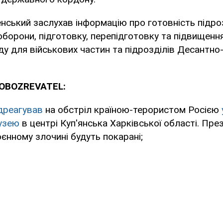
енський заслухав інформацію про готовність підро
оборони, підготовку, перепідготовку та підвищення
у для військових частин та підрозділів Десантн
 OBOZREVATEL:
дреагував
на обстріл країною-терористом Росією
узею
в центрі Куп'янська Харківської області. Пре
оєнному злочині будуть покарані;