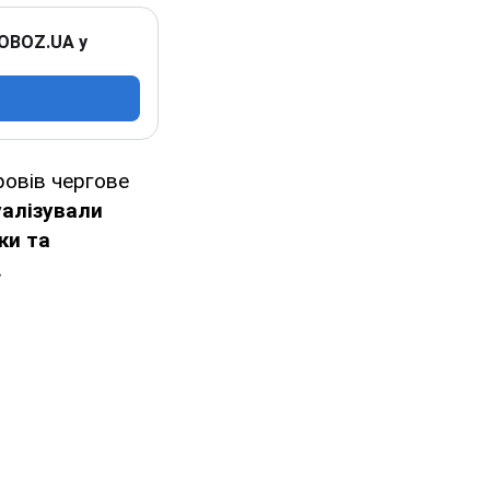
 OBOZ.UA у
ровів чергове
уалізували
ки та
.