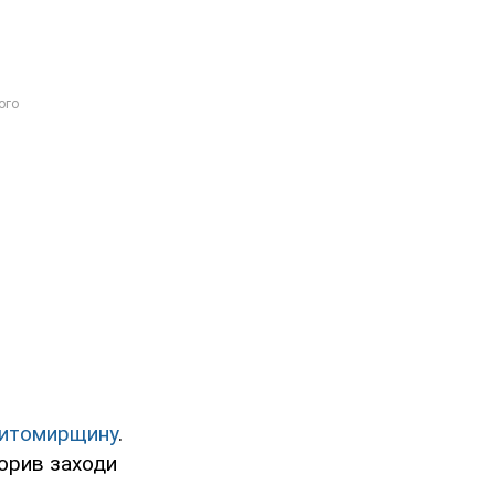
Житомирщину
.
ворив заходи