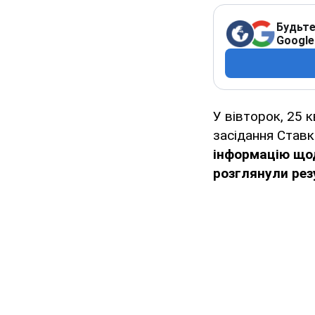
Будьте
Google
У вівторок, 25 
засідання Став
інформацію щод
розглянули рез