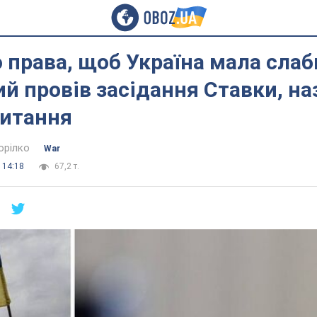
 права, щоб Україна мала слабк
й провів засідання Ставки, на
питання
орілко
War
 14:18
67,2 т.