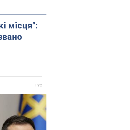
і місця":
звано
РУС