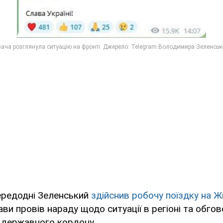
ередодні Зеленський
здійснив робочу поїздку на 
ви провів нараду щодо ситуації в регіоні та обго
 державного кордону.