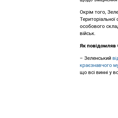
Окрім того, Зел
Територіальної 
особового склад
військ.
Як повідомляв
– Зеленський
ві
краєзнавчого м
що всі винні у в