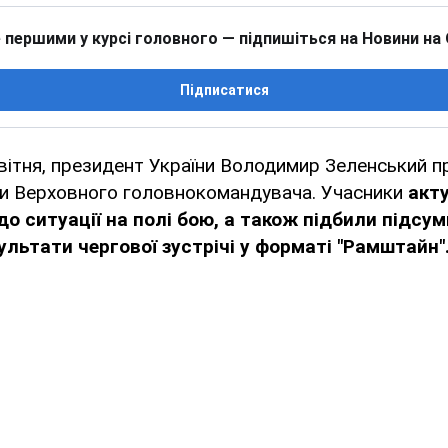
 першими у курсі головного — підпишіться на Новини на
Підписатися
квітня, президент України Володимир Зеленський п
ки Верховного головнокомандувача. Учасники
акт
о ситуації на полі бою, а також підбили підсум
ультати чергової зустрічі у форматі "Рамштайн"