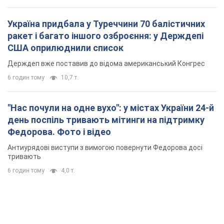
Україна придбала у Туреччини 70 балістичних
ракет і багато іншого озброєння: у Держдепі
США оприлюднили список
Держдеп вже поставив до відома американський Конгрес
6 годин тому
10,7 т.
"Нас почули на одне вухо": у містах України 24-й
день поспіль тривають мітинги на підтримку
Федорова. Фото і відео
Антиурядові виступи з вимогою повернути Федорова досі
тривають
6 годин тому
4,0 т.