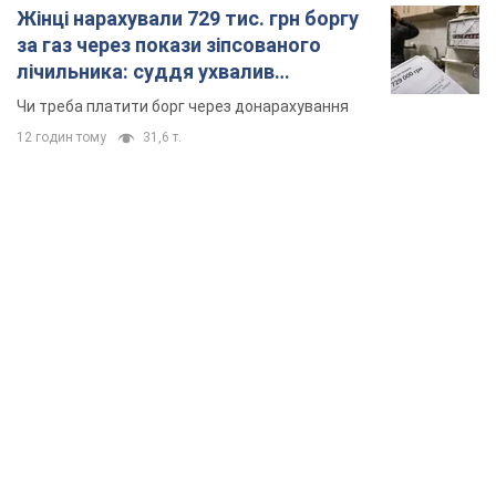
Жінці нарахували 729 тис. грн боргу
за газ через покази зіпсованого
лічильника: суддя ухвалив
неочікуване рішення
Чи треба платити борг через донарахування
12 годин тому
31,6 т.