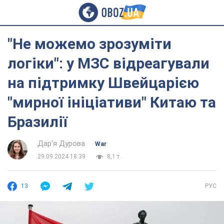
"Не можемо зрозуміти
логіки": у МЗС відреагували
на підтримку Швейцарією
"мирної ініціативи" Китаю та
Бразилії
Дар'я Дурова
War
29.09.2024 18:39
8,1 т.
13
РУС