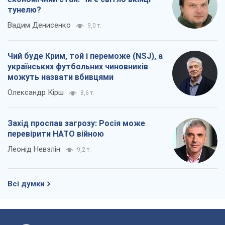
тунелю?
Вадим Денисенко
9,0 т.
Чий буде Крим, той і переможе (NSJ), а
українських футбольних чиновників
можуть назвати вбивцями
Олександр Кірш
8,6 т.
Захід проспав загрозу: Росія може
перевірити НАТО війною
Леонід Невзлін
9,2 т.
Всі думки