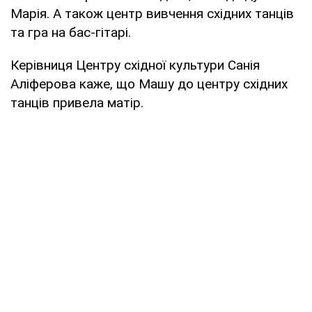
Марія. А також центр вивчення східних танців
та гра на бас-гітарі.
Керівниця Центру східної культури Санія
Аліферова каже, що Машу до центру східних
танців привела матір.