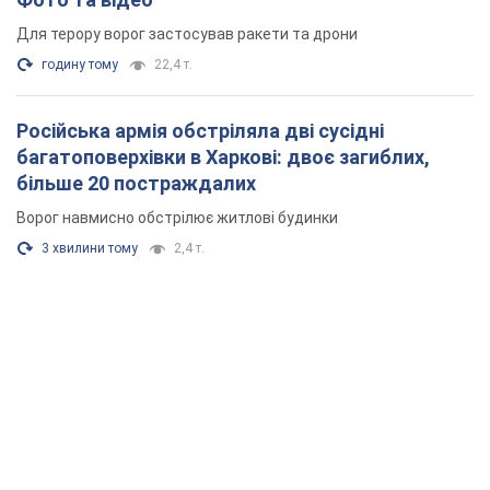
Для терору ворог застосував ракети та дрони
годину тому
22,4 т.
Російська армія обстріляла дві сусідні
багатоповерхівки в Харкові: двоє загиблих,
більше 20 постраждалих
Ворог навмисно обстрілює житлові будинки
3 хвилини тому
2,4 т.