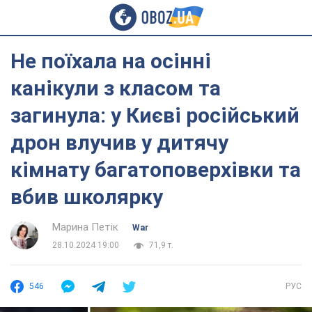
Не поїхала на осінні
канікули з класом та
загинула: у Києві російський
дрон влучив у дитячу
кімнату багатоповерхівки та
вбив школярку
Марина Петік
War
28.10.2024 19:00
71,9 т.
546
РУС