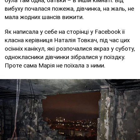
була там одна, батьки – в іншій кімнаті. Від
вибуху почалася пожежа, дівчинка, на жаль, не
мала жодних шансів вижити.
Як написала у себе на сторінці у Facebook її
класна керівниця Наталія Товкач, під час цих
осінніх канікул, які розпочалися якраз у суботу,
однокласники дівчинки зібралися у поїздку.
Проте сама Марія не поїхала з ними.