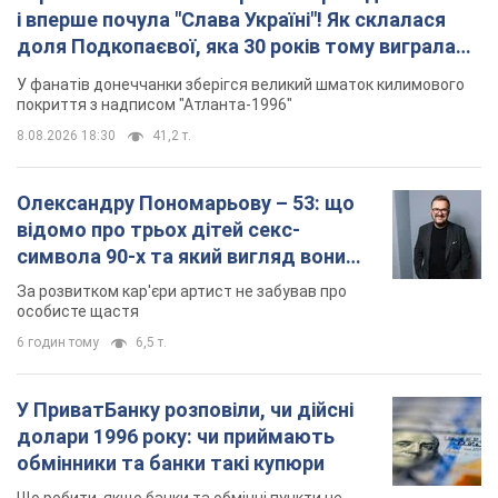
і вперше почула "Слава Україні"! Як склалася
доля Подкопаєвої, яка 30 років тому виграла
"золото" Олімпіади
У фанатів донеччанки зберігся великий шматок килимового
покриття з надписом "Атланта-1996"
8.08.2026 18:30
41,2 т.
Олександру Пономарьову – 53: що
відомо про трьох дітей секс-
символа 90-х та який вигляд вони
мають
За розвитком кар'єри артист не забував про
особисте щастя
6 годин тому
6,5 т.
У ПриватБанку розповіли, чи дійсні
долари 1996 року: чи приймають
обмінники та банки такі купюри