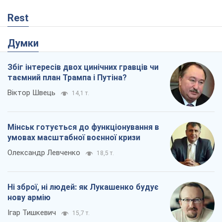
Rest
Думки
Збіг інтересів двох цинічних гравців чи
таємний план Трампа і Путіна?
Віктор Швець
14,1 т.
Мінськ готується до функціонування в
умовах масштабної воєнної кризи
Олександр Левченко
18,5 т.
Ні зброї, ні людей: як Лукашенко будує
нову армію
Ігар Тишкевич
15,7 т.