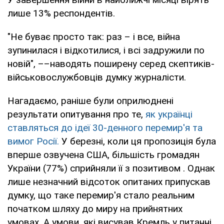
лише 13% респондентів.
"Не буває просто так: раз – і все, війна
зупинилася і відкотилися, і всі задружили по
новій", ––наводять поширену серед скептиків-
військовослужбовців думку журналісти.
Нагадаємо, раніше були оприлюднені
результати опитування про те,
як українці
ставляться до ідеї 30-денного перемир'я та
вимог Росії.
У березні, коли ця пропозиція була
вперше озвучена США, більшість громадян
України (77%) сприйняли її з позитивом . Однак
лише незначний відсоток опитаних припускав
думку, що таке перемир'я стало реальним
початком шляху до миру на прийнятних
умовах. А умови, які висував Кремль у питанні