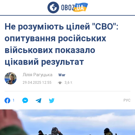
Не розуміють цілей "СВО":
опитування російських
військових показало
цікавий результат
Лілія Рагуцька
War
29.04.2025 12:55
3,6 т.
1
РУС