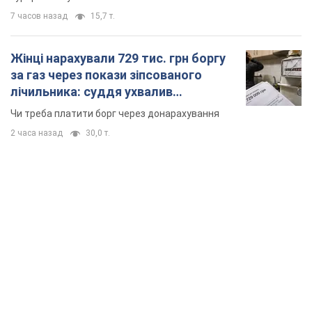
7 часов назад
15,7 т.
Жінці нарахували 729 тис. грн боргу
за газ через покази зіпсованого
лічильника: суддя ухвалив
неочікуване рішення
Чи треба платити борг через донарахування
2 часа назад
30,0 т.