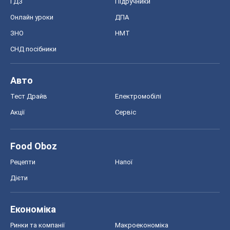
ГДЗ
Підручники
Онлайн уроки
ДПА
ЗНО
НМТ
СНД посібники
Авто
Тест Драйв
Електромобілі
Акції
Сервіс
Food Oboz
Рецепти
Напої
Дієти
Економіка
Ринки та компанії
Макроекономіка