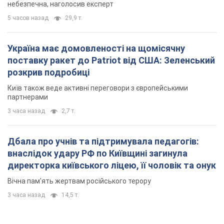
небезпечна, наголосив експерт
5 часов назад
29,9 т.
Україна має домовленості на щомісячну
поставку ракет до Patriot від США: Зеленський
розкрив подробиці
Київ також веде активні переговори з європейськими
партнерами
3 часа назад
2,7 т.
Дбала про учнів та підтримувала педагогів:
внаслідок удару РФ по Київщині загинула
директорка київського ліцею, її чоловік та онук
Вічна пам'ять жертвам російського терору
3 часа назад
14,5 т.