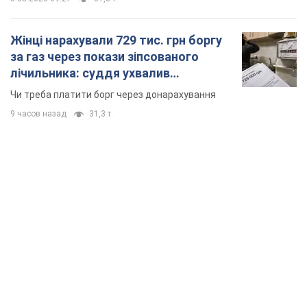
Жінці нарахували 729 тис. грн боргу
за газ через покази зіпсованого
лічильника: суддя ухвалив
неочікуване рішення
Чи треба платити борг через донарахування
9 часов назад
31,3 т.