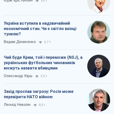
Юрій Хрістензен
8,0 т.
Україна вступила в надзвичайний
економічний стан. Чи є світло вкінці
тунелю?
Вадим Денисенко
6,7 т.
Чий буде Крим, той і переможе (NSJ), а
українських футбольних чиновників
можуть назвати вбивцями
Олександр Кірш
6,5 т.
Захід проспав загрозу: Росія може
перевірити НАТО війною
Леонід Невзлін
8,0 т.