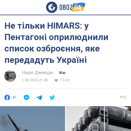
Не тільки HIMARS: у
Пентагоні оприлюднили
список озброєння, яке
передадуть Україні
Надія Данищук
War
1.06.2022 21:45
13,4 т.
41
РУС