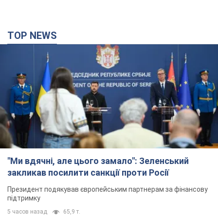
TOP NEWS
"Ми вдячні, але цього замало": Зеленський
закликав посилити санкції проти Росії
Президент подякував європейським партнерам за фінансову
підтримку
5 часов назад
65,9 т.