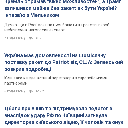
Кремль отримав "вікно можливостей", а Трамп
залишився майже без ракет: як бути Україні?
Інтерв’ю з Мельником
Думка, що в Росії закінчаться балістичні ракети, вкрай
небезпечна, наголосив експерт
7 годин тому
31,7 т.
Україна має домовленості на щомісячну
поставку ракет до Patriot від США: Зеленський
розкрив подробиці
Київ також веде активні переговори з європейськими
партнерами
5 годин тому
32,7 т.
Дбала про учнів та підтримувала педагогів:
внаслідок удару РФ по Київщині загинула
директорка київського ліцею, її чоловік та онук