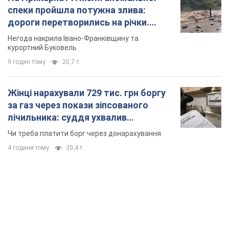
спеки пройшла потужна злива:
дороги перетворились на річки.
Відео
Негода накрила Івано-Франківщину та
курортний Буковель
9 годин тому
20,7 т.
Жінці нарахували 729 тис. грн боргу
за газ через покази зіпсованого
лічильника: суддя ухвалив
неочікуване рішення
Чи треба платити борг через донарахування
4 години тому
30,4 т.