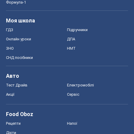
Формула-1
Моя школа
ГДЗ
Підручники
Онлайн уроки
ДПА
ЗНО
НМТ
СНД посібники
Авто
Тест Драйв
Електромобілі
Акції
Сервіс
Food Oboz
Рецепти
Напої
Дієти