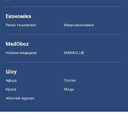
Економіка
Ринки та компанії
Макроекономіка
MedOboz
Новини медицини
MAMACLUB
Шоу
Афіша
Плітки
Краса
Мода
Жіночий журнал