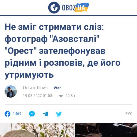
Не зміг стримати сліз:
фотограф "Азовсталі"
"Орест" зателефонував
рідним і розповів, де його
утримують
Ольга Ліпич
War
19.08.2022 01:58
20,8 т.
1469
РУС