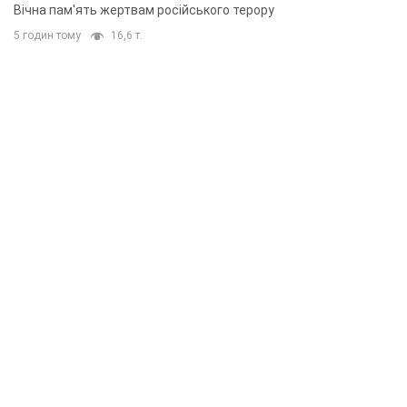
Вічна пам'ять жертвам російського терору
5 годин тому
16,6 т.