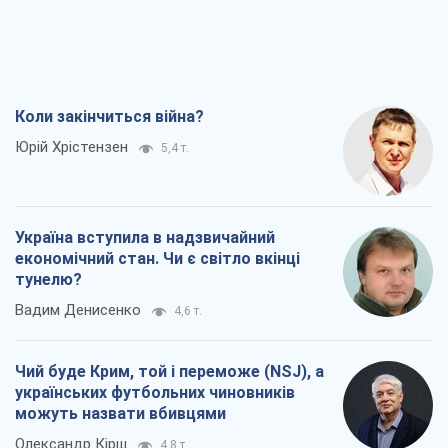
Коли закінчиться війна?
Юрій Хрістензен
5,4 т.
Україна вступила в надзвичайний
економічний стан. Чи є світло вкінці
тунелю?
Вадим Денисенко
4,6 т.
Чий буде Крим, той і переможе (NSJ), а
українських футбольних чиновників
можуть назвати вбивцями
Олександр Кірш
4,8 т.