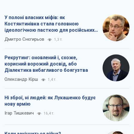
У полоні власних міфів: як
Костянтинівка стала головною
ідеологічною пасткою для російських
окупантів
Дмитро Снєгирьов
1,3 т.
Рекрутинг: оновлений і, схоже,
корисний ворожий досвід, або
Діалектика вибагливого боягузтва
Олександр Кірш
1,4 т.
Ні зброї, ні людей: як Лукашенко будує
нову армію
Ігар Тишкевич
16,4 т.
Коли закінчиться війна?