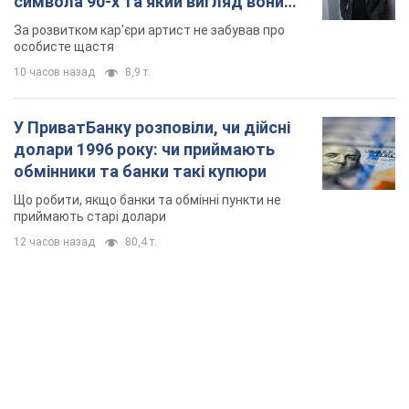
символа 90-х та який вигляд вони
мають
За розвитком кар'єри артист не забував про
особисте щастя
10 часов назад
8,9 т.
У ПриватБанку розповіли, чи дійсні
долари 1996 року: чи приймають
обмінники та банки такі купюри
Що робити, якщо банки та обмінні пункти не
приймають старі долари
12 часов назад
80,4 т.