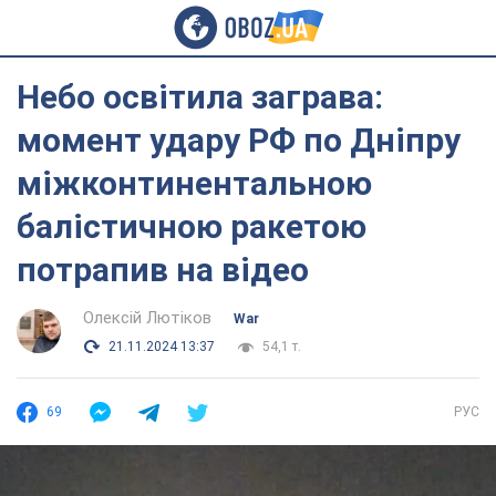
Небо освітила заграва:
момент удару РФ по Дніпру
міжконтинентальною
балістичною ракетою
потрапив на відео
Олексій Лютіков
War
21.11.2024 13:37
54,1 т.
69
РУС