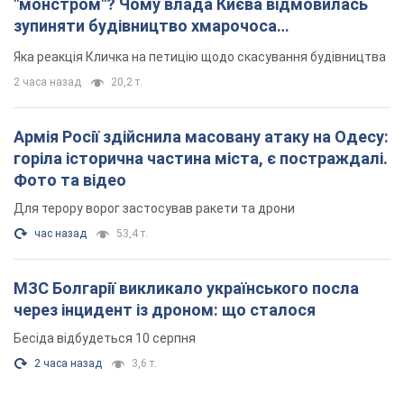
"монстром"? Чому влада Києва відмовилась
зупиняти будівництво хмарочоса
"московського вірянина"
Яка реакція Кличка на петицію щодо скасування будівництва
2 часа назад
20,2 т.
Армія Росії здійснила масовану атаку на Одесу:
горіла історична частина міста, є постраждалі.
Фото та відео
Для терору ворог застосував ракети та дрони
час назад
53,4 т.
МЗС Болгарії викликало українського посла
через інцидент із дроном: що сталося
Бесіда відбудеться 10 серпня
2 часа назад
3,6 т.